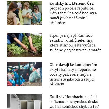
Kutilský hit, kterému Češi
propadli po celé republice.
Děti zabaví na celé hodiny a
naučí je víc než školní
učebnice
Srpen je nejlepší čas něco
zasadit: 5 druhů zeleniny,
které stihnou ještě vyrůst a
zvládne je vypěstovat i amatér
Obce dávají ke kontejnerům
skryté kamery a nepořádné
občany pak zveřejňují na
internetu jako odstrašující
příklady
Kutil si v Hornbachu nechal
seříznout kuchyňskou desku.
Udělal komickou chybu a teď