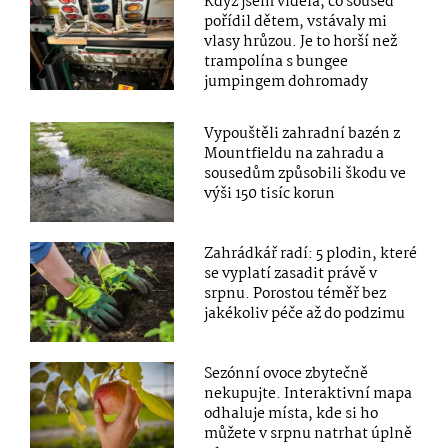
Když jsem viděla, co soused
pořídil dětem, vstávaly mi
vlasy hrůzou. Je to horší než
trampolína s bungee
jumpingem dohromady
Vypouštěli zahradní bazén z
Mountfieldu na zahradu a
sousedům způsobili škodu ve
výši 150 tisíc korun
Zahrádkář radí: 5 plodin, které
se vyplatí zasadit právě v
srpnu. Porostou téměř bez
jakékoliv péče až do podzimu
Sezónní ovoce zbytečně
nekupujte. Interaktivní mapa
odhaluje místa, kde si ho
můžete v srpnu natrhat úplně