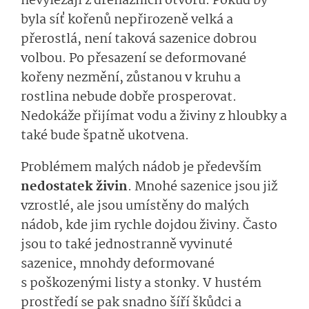
nevylézají z drenážních otvorů. Pokud by
byla síť kořenů nepřirozeně velká a
přerostlá, není taková sazenice dobrou
volbou. Po přesazení se deformované
kořeny nezmění, zůstanou v kruhu a
rostlina nebude dobře prosperovat.
Nedokáže přijímat vodu a živiny z hloubky a
také bude špatně ukotvena.
Problémem malých nádob je především
nedostatek živin
. Mnohé sazenice jsou již
vzrostlé, ale jsou umístěny do malých
nádob, kde jim rychle dojdou živiny. Často
jsou to také jednostranně vyvinuté
sazenice, mnohdy deformované
s poškozenými listy a stonky. V hustém
prostředí se pak snadno šíří škůdci a