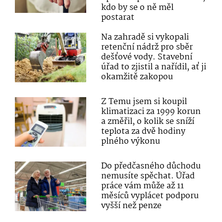
kdo by se o ně měl
postarat
Na zahradě si vykopali
retenční nádrž pro sběr
dešťové vody. Stavební
úřad to zjistil a nařídil, ať ji
okamžitě zakopou
Z Temu jsem si koupil
klimatizaci za 1999 korun
a změřil, o kolik se sníží
teplota za dvě hodiny
plného výkonu
Do předčasného důchodu
nemusíte spěchat. Úřad
práce vám může až 11
měsíců vyplácet podporu
vyšší než penze