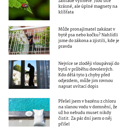
zahradě vyhněte. Jsou sice
krásné, ale úplné magnety na
klíšťata
Může pronajímatel zakázat v
bytě psa nebo kočku? Nahlídli
jsme do zákona a zjistili, kde je
pravda
Nejvíce se zloději vloupávají do
bytů v průběhu dovolených.
Kdo dělá tyto 3 chyby před
odjezdem, může jim rovnou
napsat uvítací dopis
Přešel jsem v bazénu z chloru
na slanou vodu v domnění, že
už ho nebudu muset nikdy
čistit. Za pár dní jsem o něj
přišel