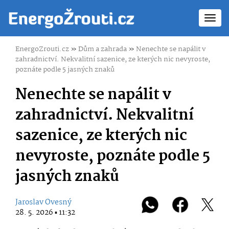
Toggl
navig
EnergoZrouti.cz
»
Dům a zahrada
»
Nenechte se napálit v
zahradnictví. Nekvalitní sazenice, ze kterých nic nevyroste,
poznáte podle 5 jasných znaků
Nenechte se napálit v
zahradnictví. Nekvalitní
sazenice, ze kterých nic
nevyroste, poznáte podle 5
jasných znaků
Jaroslav Ovesný
28. 5. 2026 ▪ 11:32