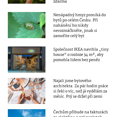
zdarma
Nenápadný hmyz proniká do
bytů po celém Česku. Při
nahánění ho nikdy
nerozmáčkněte, jinak si
zamoříte celý byt
Společnost IKEA navrhla „tiny
house“ o rozloze 34 m², aby
pomohla lidem bez peněz
Najali jsme bytového
architekta. Za pár hodin práce
si řekl o víc, než já vydělám za
měsíc. Prý se držel při zemi
Čechům přibude na fakturách