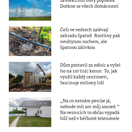
za elektřinu nový poplatek.
Dotkne se všech domácností
Češi ve vedrech zalévají
zahradu špatně. Rostliny pak
neuhynou suchem, ale
špatnou zálivkou
Dům postavil za měsíc a vyšel
ho na 110 tisíc korun. To, jak
využil každý centimetr,
fascinuje miliony lidí
„Na co nemám peníze já,
nebude mít ani můj soused.“
Na vesnicích to občas vypadá
hůř než v béčkové telenovele