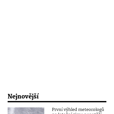
Nejnovější
První výhled meteorologů