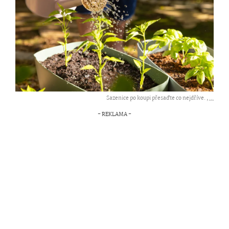
Sazenice po koupi přesaďte co nejdříve. ,
...