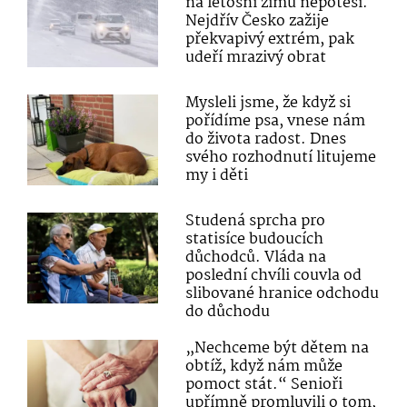
na letošní zimu nepotěší.
Nejdřív Česko zažije
překvapivý extrém, pak
udeří mrazivý obrat
Mysleli jsme, že když si
pořídíme psa, vnese nám
do života radost. Dnes
svého rozhodnutí litujeme
my i děti
Studená sprcha pro
statisíce budoucích
důchodců. Vláda na
poslední chvíli couvla od
slibované hranice odchodu
do důchodu
„Nechceme být dětem na
obtíž, když nám může
pomoct stát.“ Senioři
upřímně promluvili o tom,