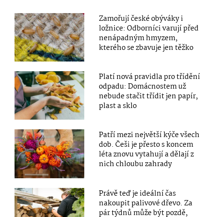
Zamořují české obýváky i
ložnice: Odborníci varují před
nenápadným hmyzem,
kterého se zbavuje jen těžko
Platí nová pravidla pro třídění
odpadu: Domácnostem už
nebude stačit třídit jen papír,
plast a sklo
Patří mezi největší kýče všech
dob. Češi je přesto s koncem
léta znovu vytahují a dělají z
nich chloubu zahrady
Právě teď je ideální čas
nakoupit palivové dřevo. Za
pár týdnů může být pozdě,