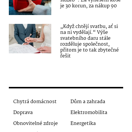
služeb“. Za vynesení koše
je 30 korun, za nákup 90
„Když chtějí svatbu, ať si
na ni vydělají.“ Výše
svatebního daru stále
rozděluje společnost,
přitom je to tak zbytečné
řešit
Chytrá domácnost
Dům a zahrada
Doprava
Elektromobilita
Obnovitelné zdroje
Energetika