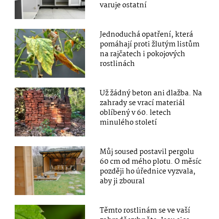
varuje ostatní
Jednoduchá opatření, která
pomáhají proti žlutým listům
na rajčatech i pokojových
rostlinách
Už žádný beton ani dlažba. Na
zahrady se vrací materiál
oblíbený v 60. letech
minulého století
Můj soused postavil pergolu
60 cm od mého plotu. O měsíc
později ho úřednice vyzvala,
aby ji zboural
Těmto rostlinám se ve vaší