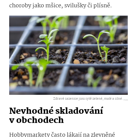
choroby jako mšice, svilušky či plísně.
Zdravé sazenice jsou sytě zelené, malé a silné. ,
...
Nevhodné skladování
v obchodech
Hobbymarkety často lákají na zlevněné