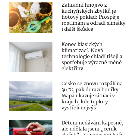
Zahradní hnojivo z
kuchyňských zbytků je
hotový poklad: Prospěje
rostlinám a odradí slimáky
i další škůdce
Konec klasických
klimatizací: Nová
technologie chladí tišeji a
spotřebuje výrazně méně
elektřiny
Česko se znovu rozpálí na
36 °C, pak dorazí bouřky.
Mapa ukazuje situaci v
krajích, kde teploty
vystřelí nejvýš
Dětem nedávám kapesné,
ale udělala jsem „ceník