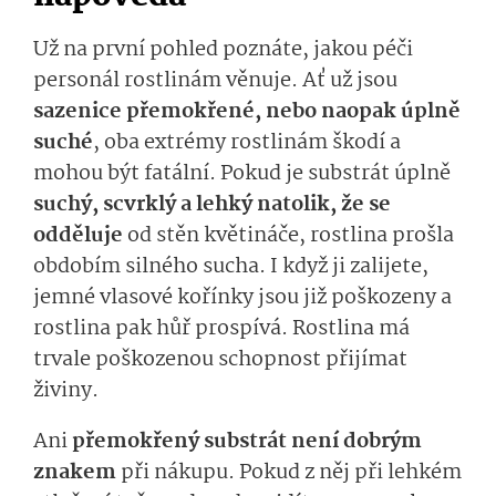
Už na první pohled poznáte, jakou péči
personál rostlinám věnuje. Ať už jsou
sazenice přemokřené, nebo naopak úplně
suché
, oba extrémy rostlinám škodí a
mohou být fatální. Pokud je substrát úplně
suchý, scvrklý a lehký natolik, že se
odděluje
od stěn květináče, rostlina prošla
obdobím silného sucha. I když ji zalijete,
jemné vlasové kořínky jsou již poškozeny a
rostlina pak hůř prospívá. Rostlina má
trvale poškozenou schopnost přijímat
živiny.
Ani
přemokřený substrát není dobrým
znakem
při nákupu. Pokud z něj při lehkém