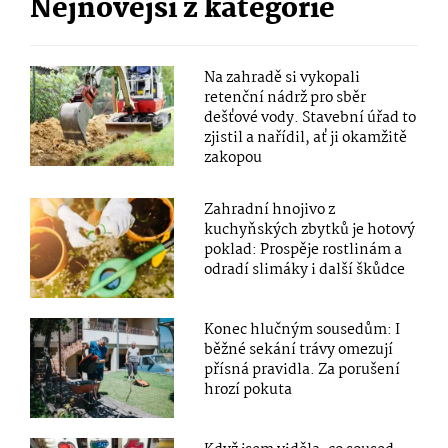
Nejnovější z kategorie
Na zahradě si vykopali
retenční nádrž pro sběr
dešťové vody. Stavební úřad to
zjistil a nařídil, ať ji okamžitě
zakopou
Zahradní hnojivo z
kuchyňských zbytků je hotový
poklad: Prospěje rostlinám a
odradí slimáky i další škůdce
Konec hlučným sousedům: I
běžné sekání trávy omezují
přísná pravidla. Za porušení
hrozí pokuta