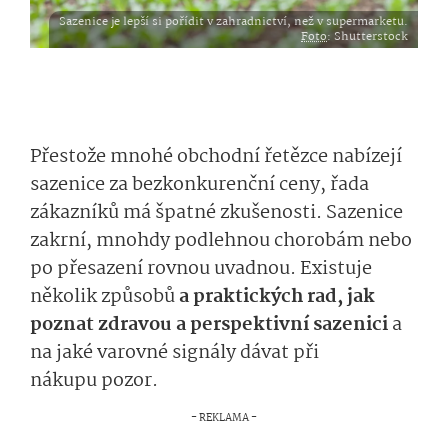
Sazenice je lepší si pořídit v zahradnictví, než v supermarketu.
Foto
: Shutterstock
Přestože mnohé obchodní řetězce nabízejí
sazenice za bezkonkurenční ceny, řada
zákazníků má špatné zkušenosti. Sazenice
zakrní, mnohdy podlehnou chorobám nebo
po přesazení rovnou uvadnou. Existuje
několik způsobů
a praktických rad, jak
poznat zdravou a perspektivní sazenici
a
na jaké varovné signály dávat při
nákupu pozor.