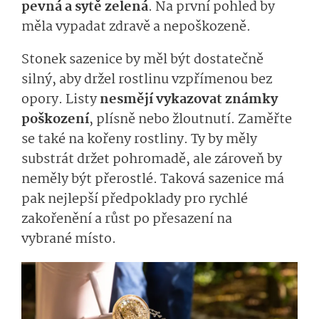
pevná a sytě zelená
. Na první pohled by
měla vypadat zdravě a nepoškozeně.
Stonek sazenice by měl být dostatečně
silný, aby držel rostlinu vzpřímenou bez
opory. Listy
nesmějí vykazovat známky
poškození
, plísně nebo žloutnutí. Zaměřte
se také na kořeny rostliny. Ty by měly
substrát držet pohromadě, ale zároveň by
neměly být přerostlé. Taková sazenice má
pak nejlepší předpoklady pro rychlé
zakořenění a růst po přesazení na
vybrané místo.