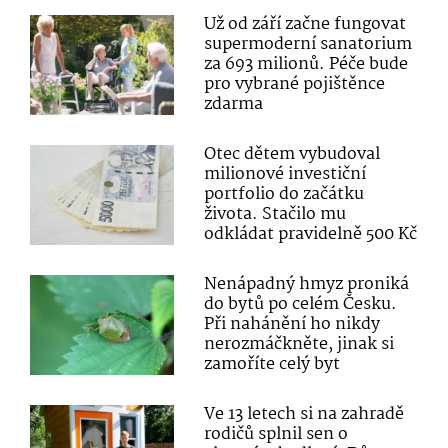
Už od září začne fungovat
supermoderní sanatorium
za 693 milionů. Péče bude
pro vybrané pojištěnce
zdarma
Otec dětem vybudoval
milionové investiční
portfolio do začátku
života. Stačilo mu
odkládat pravidelně 500 Kč
Nenápadný hmyz proniká
do bytů po celém Česku.
Při nahánění ho nikdy
nerozmáčkněte, jinak si
zamoříte celý byt
Ve 13 letech si na zahradě
rodičů splnil sen o