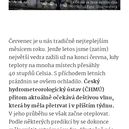
Na Česko se žene deštivá vlna
Foto
: Shutterstock
Červenec je u nás tradičně nejteplejším
měsícem roku. Jenže letos jsme (zatím)
největší vedra zažili už na konci června, kdy
teploty na mnoha místech přesáhly
40 stupňů Celsia. S příchodem letních
prázdnin se ovšem ochladilo.
Český
hydrometeorologický ústav (ČHMÚ)
přitom aktuálně očekává deštivou vlnu,
která by měla přetrvat i v příštím týdnu.
V jeho průběhu se však začne oteplovat.
Podle některých predikcí by se dokonce