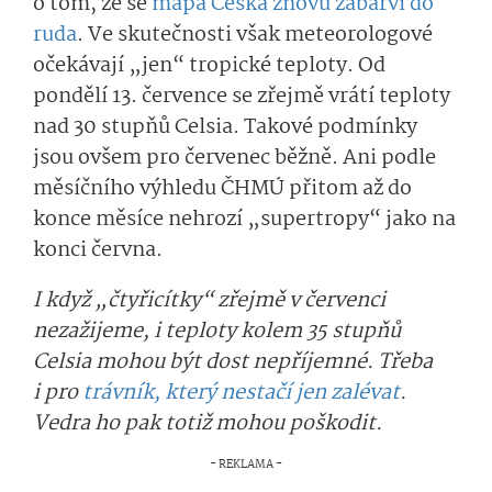
o tom, že se
mapa Česka znovu zabarví do
ruda
. Ve skutečnosti však meteorologové
očekávají „jen“ tropické teploty. Od
pondělí 13. července se zřejmě vrátí teploty
nad 30 stupňů Celsia. Takové podmínky
jsou ovšem pro červenec běžně. Ani podle
měsíčního výhledu ČHMÚ přitom až do
konce měsíce nehrozí „supertropy“ jako na
konci června.
I když „čtyřicítky“ zřejmě v červenci
nezažijeme, i teploty kolem 35 stupňů
Celsia mohou být dost nepříjemné. Třeba
i pro
trávník, který nestačí jen zalévat
.
Vedra ho pak totiž mohou poškodit.