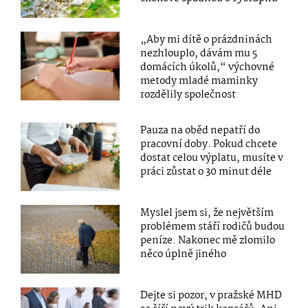
„Aby mi dítě o prázdninách
nezhlouplo, dávám mu 5
domácích úkolů,“ výchovné
metody mladé maminky
rozdělily společnost
Pauza na oběd nepatří do
pracovní doby. Pokud chcete
dostat celou výplatu, musíte v
práci zůstat o 30 minut déle
Myslel jsem si, že největším
problémem stáří rodičů budou
peníze. Nakonec mě zlomilo
něco úplně jiného
Dejte si pozor, v pražské MHD