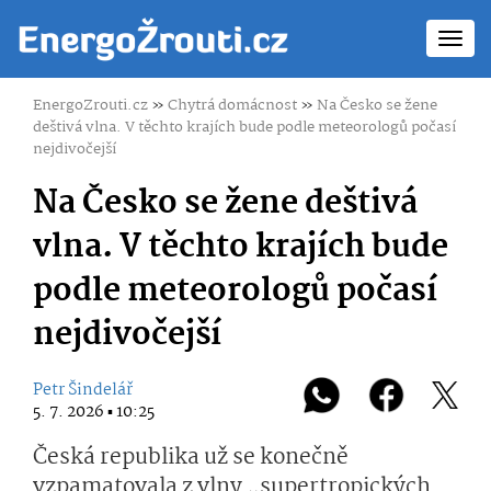
Toggl
navig
EnergoZrouti.cz
»
Chytrá domácnost
»
Na Česko se žene
deštivá vlna. V těchto krajích bude podle meteorologů počasí
nejdivočejší
Na Česko se žene deštivá
vlna. V těchto krajích bude
podle meteorologů počasí
nejdivočejší
Petr Šindelář
5. 7. 2026 ▪ 10:25
Česká republika už se konečně
vzpamatovala z vlny „supertropických