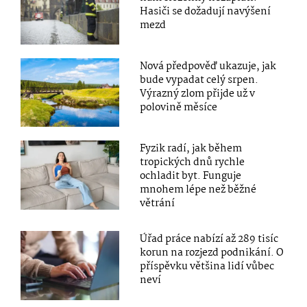
Hasiči se dožadují navýšení
mezd
Nová předpověď ukazuje, jak
bude vypadat celý srpen.
Výrazný zlom přijde už v
polovině měsíce
Fyzik radí, jak během
tropických dnů rychle
ochladit byt. Funguje
mnohem lépe než běžné
větrání
Úřad práce nabízí až 289 tisíc
korun na rozjezd podnikání. O
příspěvku většina lidí vůbec
neví