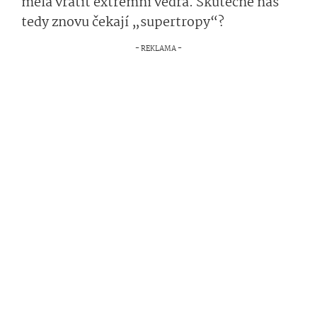
měla vrátit extrémní vedra. Skutečně nás
tedy znovu čekají „supertropy“?