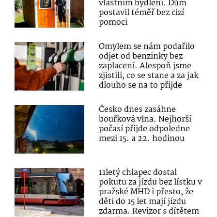
vlastním bydlení. Dům
postavil téměř bez cizí
pomoci
Omylem se nám podařilo
odjet od benzinky bez
zaplacení. Alespoň jsme
zjistili, co se stane a za jak
dlouho se na to přijde
Česko dnes zasáhne
bouřková vlna. Nejhorší
počasí přijde odpoledne
mezi 15. a 22. hodinou
11letý chlapec dostal
pokutu za jízdu bez lístku v
pražské MHD i přesto, že
děti do 15 let mají jízdu
zdarma. Revizor s dítětem