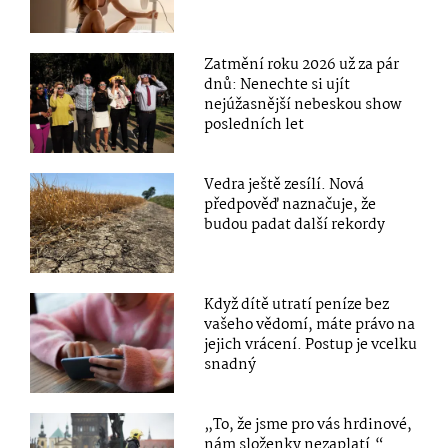
Zatmění roku 2026 už za pár
dnů: Nenechte si ujít
nejúžasnější nebeskou show
posledních let
Vedra ještě zesílí. Nová
předpověď naznačuje, že
budou padat další rekordy
Když dítě utratí peníze bez
vašeho vědomí, máte právo na
jejich vrácení. Postup je vcelku
snadný
„To, že jsme pro vás hrdinové,
nám složenky nezaplatí.“