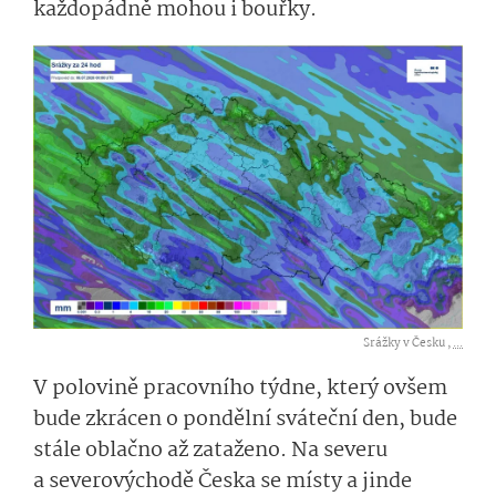
každopádně mohou i bouřky.
Srážky v Česku ,
...
V polovině pracovního týdne, který ovšem
bude zkrácen o pondělní sváteční den, bude
stále oblačno až zataženo. Na severu
a severovýchodě Česka se místy a jinde