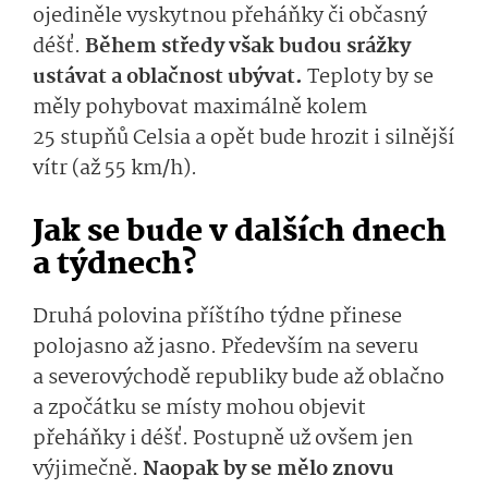
ojediněle vyskytnou přeháňky či občasný
déšť.
Během středy však budou srážky
ustávat a oblačnost ubývat.
Teploty by se
měly pohybovat maximálně kolem
25 stupňů Celsia a opět bude hrozit i silnější
vítr (až 55 km/h).
Jak se bude v dalších dnech
a týdnech?
Druhá polovina příštího týdne přinese
polojasno až jasno. Především na severu
a severovýchodě republiky bude až oblačno
a zpočátku se místy mohou objevit
přeháňky i déšť. Postupně už ovšem jen
výjimečně.
Naopak by se mělo znovu