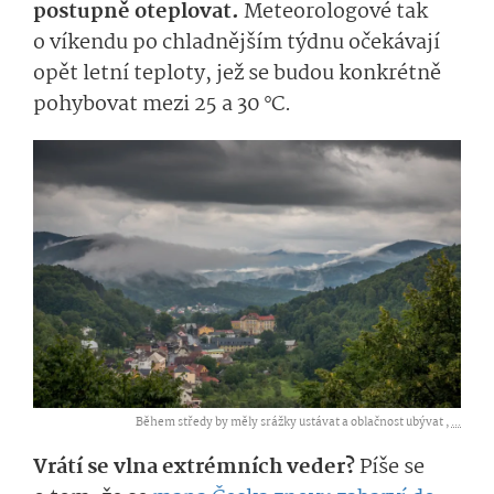
postupně oteplovat.
Meteorologové tak
o víkendu po chladnějším týdnu očekávají
opět letní teploty, jež se budou konkrétně
pohybovat mezi 25 a 30 °C.
Během středy by měly srážky ustávat a oblačnost ubývat ,
...
Vrátí se vlna extrémních veder?
Píše se