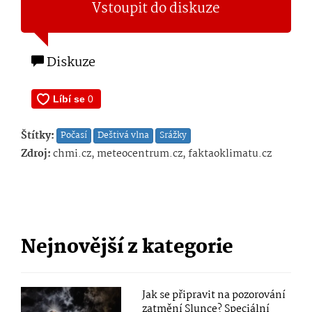
Vstoupit do diskuze
Diskuze
Štítky:
Počasí
Deštivá vlna
Srážky
Zdroj:
chmi.cz, meteocentrum.cz, faktaoklimatu.cz
Nejnovější z kategorie
Jak se připravit na pozorování
zatmění Slunce? Speciální