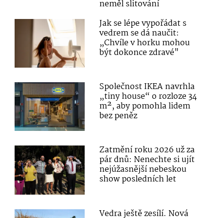
neměl slitování
Jak se lépe vypořádat s
vedrem se dá naučit:
„Chvíle v horku mohou
být dokonce zdravé"
Společnost IKEA navrhla
„tiny house“ o rozloze 34
m², aby pomohla lidem
bez peněz
Zatmění roku 2026 už za
pár dnů: Nenechte si ujít
nejúžasnější nebeskou
show posledních let
Vedra ještě zesílí. Nová