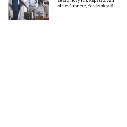
se šíří nový trik kapsářů. Ani
si nevšimnete, že vás okradli