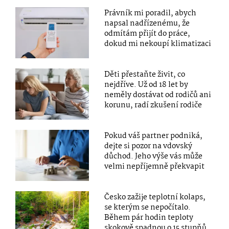
Právník mi poradil, abych
napsal nadřízenému, že
odmítám přijít do práce,
dokud mi nekoupí klimatizaci
Děti přestaňte živit, co
nejdříve. Už od 18 let by
neměly dostávat od rodičů ani
korunu, radí zkušení rodiče
Pokud váš partner podniká,
dejte si pozor na vdovský
důchod. Jeho výše vás může
velmi nepříjemně překvapit
Česko zažije teplotní kolaps,
se kterým se nepočítalo.
Během pár hodin teploty
skokově spadnou o 15 stupňů