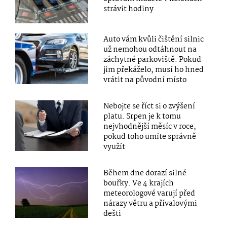
strávit hodiny
Auto vám kvůli čištění silnic
už nemohou odtáhnout na
záchytné parkoviště. Pokud
jim překáželo, musí ho hned
vrátit na původní místo
Nebojte se říct si o zvýšení
platu. Srpen je k tomu
nejvhodnější měsíc v roce,
pokud toho umíte správně
využít
Během dne dorazí silné
bouřky. Ve 4 krajích
meteorologové varují před
nárazy větru a přívalovými
dešti