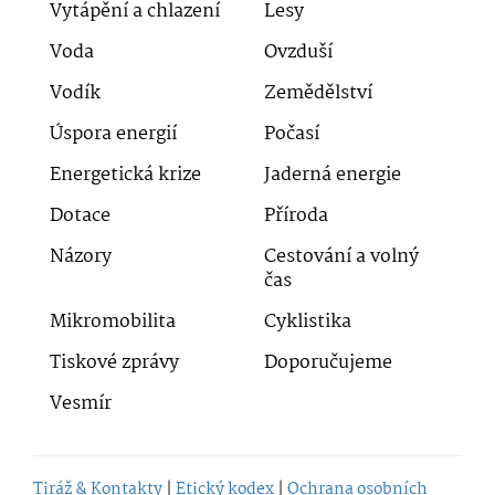
Vytápění a chlazení
Lesy
Voda
Ovzduší
Vodík
Zemědělství
Úspora energií
Počasí
Energetická krize
Jaderná energie
Dotace
Příroda
Názory
Cestování a volný
čas
Mikromobilita
Cyklistika
Tiskové zprávy
Doporučujeme
Vesmír
Tiráž & Kontakty
|
Etický kodex
|
Ochrana osobních