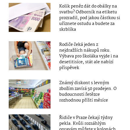
Kolik peněz dát do obálky na
svatbu? Odborník na etiketu
prozradil, pod jakou částkou si
uříznete ostudu a budete za
skrblíka
Rodiče čeká jeden z
nejdražších nákupů roku.
Výbava pro školáka vyjde i na
desetitisíce, stát ale nabízí
příspěvek
Známý diskont s levným
zbožím zavírá 50 prodejen. O
budoucnosti řetězce
rozhodnou příští měsíce
Řidiče v Praze čekají týdny
pekla. Kvůli rozsáhlým
opravám můžete v kolonách