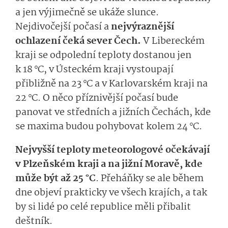
a jen výjimečně se ukáže slunce.
Nejdivočejší počasí a
nejvýraznější
ochlazení čeká sever Čech.
V Libereckém
kraji se odpolední teploty dostanou jen
k 18 °C, v Ústeckém kraji vystoupají
přibližně na 23 °C a v Karlovarském kraji na
22 °C. O něco příznivější počasí bude
panovat ve středních a jižních Čechách, kde
se maxima budou pohybovat kolem 24 °C.
Nejvyšší teploty meteorologové očekávají
v Plzeňském kraji a na jižní Moravě, kde
může být až 25 °C
. Přeháňky se ale během
dne objeví prakticky ve všech krajích, a tak
by si lidé po celé republice měli přibalit
deštník.