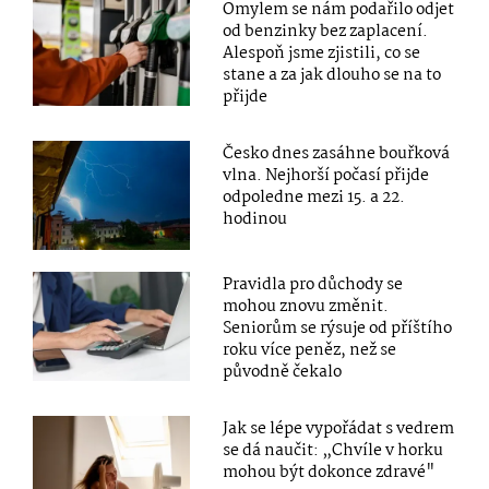
Omylem se nám podařilo odjet
od benzinky bez zaplacení.
Alespoň jsme zjistili, co se
stane a za jak dlouho se na to
přijde
Česko dnes zasáhne bouřková
vlna. Nejhorší počasí přijde
odpoledne mezi 15. a 22.
hodinou
Pravidla pro důchody se
mohou znovu změnit.
Seniorům se rýsuje od příštího
roku více peněz, než se
původně čekalo
Jak se lépe vypořádat s vedrem
se dá naučit: „Chvíle v horku
mohou být dokonce zdravé"