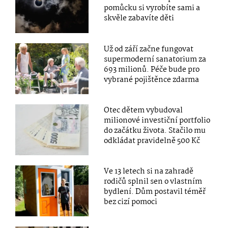
pomůcku si vyrobíte sami a
skvěle zabavíte děti
Už od září začne fungovat
supermoderní sanatorium za
693 milionů. Péče bude pro
vybrané pojištěnce zdarma
Otec dětem vybudoval
milionové investiční portfolio
do začátku života. Stačilo mu
odkládat pravidelně 500 Kč
Ve 13 letech si na zahradě
rodičů splnil sen o vlastním
bydlení. Dům postavil téměř
bez cizí pomoci