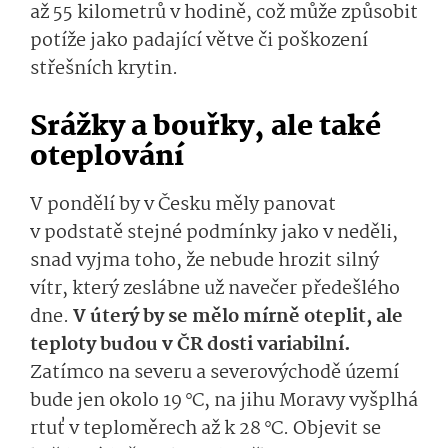
až 55 kilometrů v hodině, což může způsobit
potíže jako padající větve či poškození
střešních krytin.
Srážky a bouřky, ale také
oteplování
V pondělí by v Česku měly panovat
v podstatě stejné podmínky jako v neděli,
snad vyjma toho, že nebude hrozit silný
vítr, který zeslábne už navečer předešlého
dne.
V úterý by se mělo mírně oteplit, ale
teploty budou v ČR dosti variabilní.
Zatímco na severu a severovýchodě území
bude jen okolo 19 °C, na jihu Moravy vyšplhá
rtuť v teploměrech až k 28 °C. Objevit se