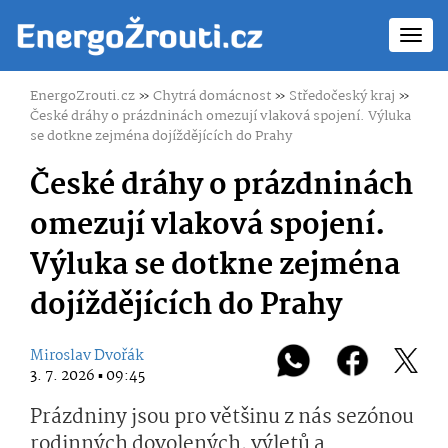
Toggl
navig
EnergoZrouti.cz
»
Chytrá domácnost
»
Středočeský kraj
»
České dráhy o prázdninách omezují vlaková spojení. Výluka
se dotkne zejména dojíždějících do Prahy
České dráhy o prázdninách
omezují vlaková spojení.
Výluka se dotkne zejména
dojíždějících do Prahy
Miroslav Dvořák
3. 7. 2026 ▪ 09:45
Prázdniny jsou pro většinu z nás sezónou
rodinných dovolených, výletů a