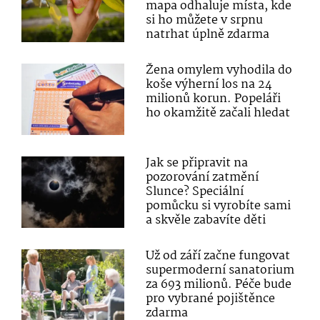
mapa odhaluje místa, kde
si ho můžete v srpnu
natrhat úplně zdarma
Žena omylem vyhodila do
koše výherní los na 24
milionů korun. Popeláři
ho okamžitě začali hledat
Jak se připravit na
pozorování zatmění
Slunce? Speciální
pomůcku si vyrobíte sami
a skvěle zabavíte děti
Už od září začne fungovat
supermoderní sanatorium
za 693 milionů. Péče bude
pro vybrané pojištěnce
zdarma