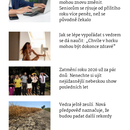
mohou znovu změnit.
Seniorům se rýsuje od příštího
roku více peněz, než se
původně čekalo
Jak se lépe vypořádat s vedrem
se dá naučit: „Chvíle v horku
mohou být dokonce zdravé"
Zatmění roku 2026 už za pár
dnů: Nenechte si ujít
nejúžasnější nebeskou show
posledních let
Vedra ještě zesílí. Nová
předpověď naznačuje, že
budou padat další rekordy