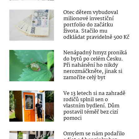
Otec dětem vybudoval
milionové investiční
portfolio do začátku
života. Stačilo mu
odkládat pravidelně 500 Kč
Nenápadný hmyz proniká
do bytů po celém Česku.
Při nahánění ho nikdy
nerozmáčkněte, jinak si
zamoříte celý byt
Ve 13 letech si na zahradě
rodičů splnil sen o
vlastním bydlení. Dům
postavil téměř bez cizí
pomoci
Omylem se nám podařilo