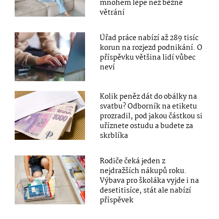
mnohem lépe než běžné
větrání
Úřad práce nabízí až 289 tisíc
korun na rozjezd podnikání. O
příspěvku většina lidí vůbec
neví
Kolik peněz dát do obálky na
svatbu? Odborník na etiketu
prozradil, pod jakou částkou si
uříznete ostudu a budete za
skrblíka
Rodiče čeká jeden z
nejdražších nákupů roku.
Výbava pro školáka vyjde i na
desetitisíce, stát ale nabízí
příspěvek