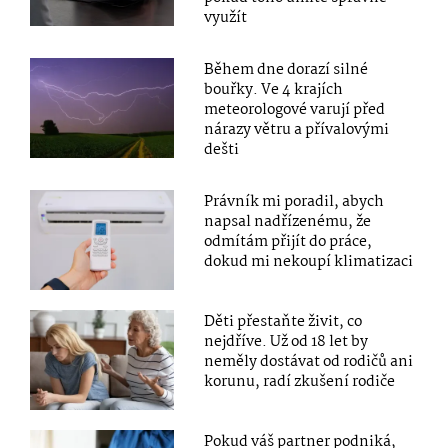
využít
Během dne dorazí silné
bouřky. Ve 4 krajích
meteorologové varují před
nárazy větru a přívalovými
dešti
Právník mi poradil, abych
napsal nadřízenému, že
odmítám přijít do práce,
dokud mi nekoupí klimatizaci
Děti přestaňte živit, co
nejdříve. Už od 18 let by
neměly dostávat od rodičů ani
korunu, radí zkušení rodiče
Pokud váš partner podniká,