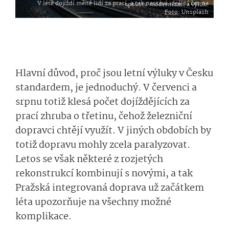
V létě dojíždí méně lidí za prací, a tak nastává ideální čas na spoustu modernizací a výluk.
Foto
: Unsplash
Hlavní důvod, proč jsou letní výluky v Česku
standardem, je jednoduchý. V červenci a
srpnu totiž klesá počet dojíždějících za
prací zhruba o třetinu, čehož železniční
dopravci chtějí využít. V jiných obdobích by
totiž dopravu mohly zcela paralyzovat.
Letos se však některé z rozjetých
rekonstrukcí kombinují s novými, a tak
Pražská integrovaná doprava už začátkem
léta upozorňuje na všechny možné
komplikace.