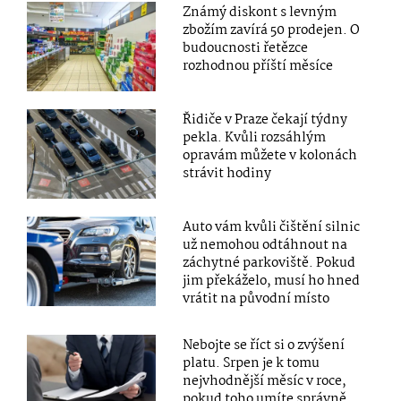
Známý diskont s levným
zbožím zavírá 50 prodejen. O
budoucnosti řetězce
rozhodnou příští měsíce
Řidiče v Praze čekají týdny
pekla. Kvůli rozsáhlým
opravám můžete v kolonách
strávit hodiny
Auto vám kvůli čištění silnic
už nemohou odtáhnout na
záchytné parkoviště. Pokud
jim překáželo, musí ho hned
vrátit na původní místo
Nebojte se říct si o zvýšení
platu. Srpen je k tomu
nejvhodnější měsíc v roce,
pokud toho umíte správně