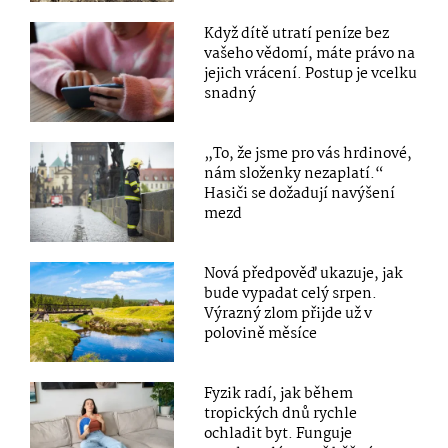
Když dítě utratí peníze bez
vašeho vědomí, máte právo na
jejich vrácení. Postup je vcelku
snadný
„To, že jsme pro vás hrdinové,
nám složenky nezaplatí.“
Hasiči se dožadují navýšení
mezd
Nová předpověď ukazuje, jak
bude vypadat celý srpen.
Výrazný zlom přijde už v
polovině měsíce
Fyzik radí, jak během
tropických dnů rychle
ochladit byt. Funguje