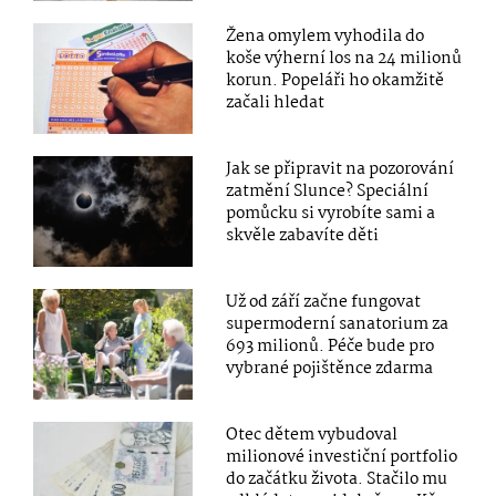
Žena omylem vyhodila do
koše výherní los na 24 milionů
korun. Popeláři ho okamžitě
začali hledat
Jak se připravit na pozorování
zatmění Slunce? Speciální
pomůcku si vyrobíte sami a
skvěle zabavíte děti
Už od září začne fungovat
supermoderní sanatorium za
693 milionů. Péče bude pro
vybrané pojištěnce zdarma
Otec dětem vybudoval
milionové investiční portfolio
do začátku života. Stačilo mu