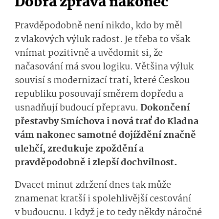
Dobrá zpráva nakonec
Pravděpodobně není nikdo, kdo by měl
z vlakových výluk radost. Je třeba to však
vnímat pozitivně a uvědomit si, že
načasování má svou logiku. Většina výluk
souvisí s modernizací tratí, které Českou
republiku posouvají směrem dopředu a
usnadňují budoucí přepravu.
Dokončení
přestavby Smíchova i nová trať do Kladna
vám nakonec samotné dojíždění značně
ulehčí, zredukuje zpoždění a
pravděpodobně i zlepší dochvilnost.
Dvacet minut zdržení dnes tak může
znamenat kratší i spolehlivější cestování
v budoucnu. I když je to tedy někdy náročné