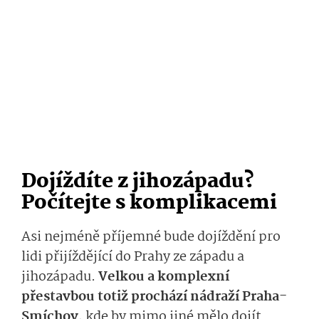
Dojíždíte z jihozápadu?
Počítejte s komplikacemi
Asi nejméně příjemné bude dojíždění pro
lidi přijíždějící do Prahy ze západu a
jihozápadu.
Velkou a komplexní
přestavbou totiž prochází nádraží Praha-
Smíchov
, kde by mimo jiné mělo dojít