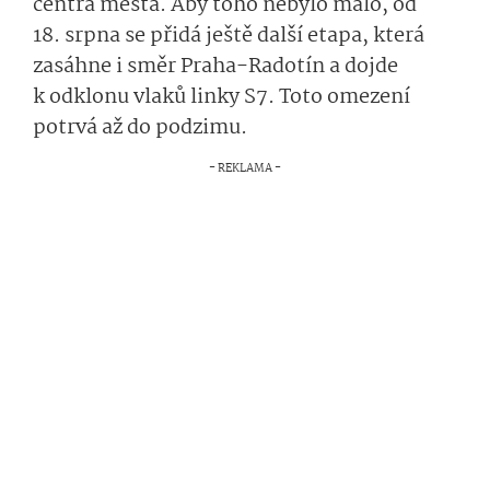
centra města. Aby toho nebylo málo, od
18. srpna se přidá ještě další etapa, která
zasáhne i směr Praha-Radotín a dojde
k odklonu vlaků linky S7. Toto omezení
potrvá až do podzimu.