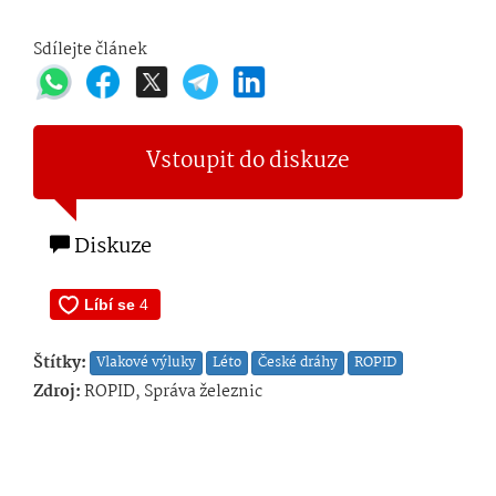
Sdílejte článek
Vstoupit do diskuze
Diskuze
Štítky:
Vlakové výluky
Léto
České dráhy
ROPID
Zdroj:
ROPID, Správa železnic