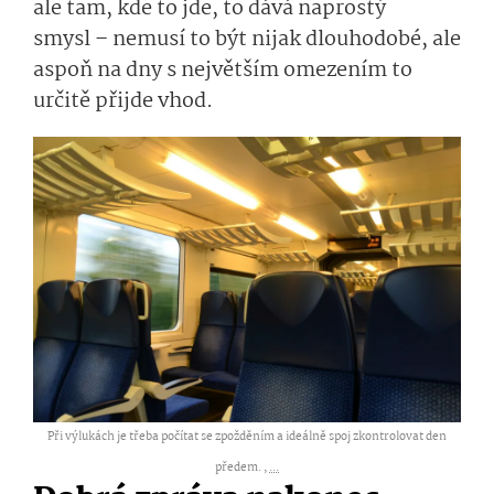
ale tam, kde to jde, to dává naprostý
smysl – nemusí to být nijak dlouhodobé, ale
aspoň na dny s největším omezením to
určitě přijde vhod.
Při výlukách je třeba počítat se zpožděním a ideálně spoj zkontrolovat den
předem. ,
...