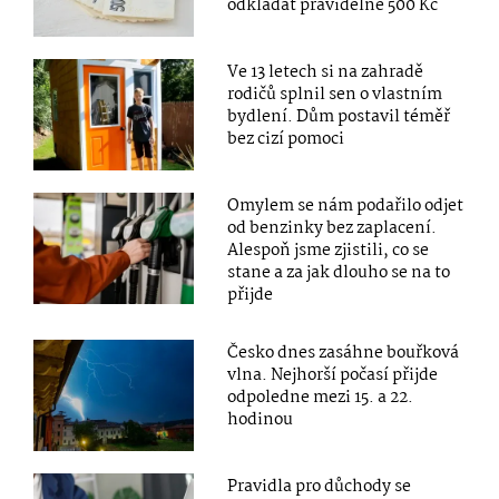
odkládat pravidelně 500 Kč
Ve 13 letech si na zahradě
rodičů splnil sen o vlastním
bydlení. Dům postavil téměř
bez cizí pomoci
Omylem se nám podařilo odjet
od benzinky bez zaplacení.
Alespoň jsme zjistili, co se
stane a za jak dlouho se na to
přijde
Česko dnes zasáhne bouřková
vlna. Nejhorší počasí přijde
odpoledne mezi 15. a 22.
hodinou
Pravidla pro důchody se