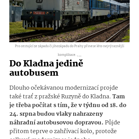
Pro cestující ze západu či jihozápadu do Prahy přinese léto nejvýraznější
komplikace. ,
...
Do Kladna jedině
autobusem
Dlouho očekávanou modernizací projde
také trať z pražské Ruzyně do Kladna.
Tam
je třeba počítat s tím, že v týdnu od 18. do
24. srpna budou vlaky nahrazeny
náhradní autobusovou dopravou.
Půjde
přitom teprve o zahřívací kolo, protože