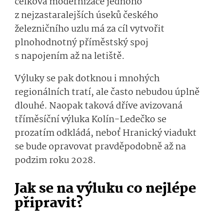
celková modernizace jednoho
z nejzastaralejších úseků českého
železničního uzlu má za cíl vytvořit
plnohodnotný příměstský spoj
s napojením až na letiště.
Výluky se pak dotknou i mnohých
regionálních tratí, ale často nebudou úplně
dlouhé. Naopak taková dříve avizovaná
tříměsíční výluka Kolín-Ledečko se
prozatím odkládá, neboť Hranický viadukt
se bude opravovat pravděpodobně až na
podzim roku 2028.
Jak se na výluku co nejlépe
připravit?