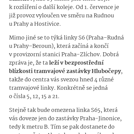
k rozšíření o další koleje. Od 1. července je
již provoz vyloučen ve směru na Rudnou
u Prahy a Hostivice.
Mimo jiné se to týká linky S6 (Praha–Rudná
u Prahy–Beroun), která začíná a končí
v provizorní stanici Praha-Zlíchov. Dobrá
zpráva je, že ta
leží v bezprostřední
blízkosti tramvajové zastávky Hlubočepy
,
takže do centra vás svezou hned 4 různé
tramvajové linky. Konkrétně se jedná
o čísla 5, 12, 15 a 21.
Stejně tak bude omezena linka S65, která
vás doveze jen do zastávky Praha-Jinonice,
tedy k metru B. Tím se pak dostanete do