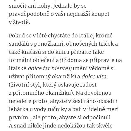
smočit ani nohy. Jednalo by se
pravděpodobně o vaši nejdražší koupel
v životě.
Pokud se v létě chystáte do Itálie, kromě
sandálů s ponožkami, obnošených triček a
také kraťasů si do kufru přibalte také
formální oblečení a již doma se připravte na
italské
dolce far niente
(umění vědomě si
užívat přítomný okamžik) a
dolce vita
(životní styl, který oslavuje radost
z přítomného okamžiku). Na dovolenou
nejedete proto, abyste v šest ráno obsadili
lehátka u vody ručníky a byli v jídelně mezi
prvními, ale proto, abyste si odpočinuli.
A snad nikde jinde nedokážou tak skvěle