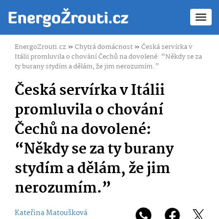
Toggl
navig
EnergoZrouti.cz
»
Chytrá domácnost
»
Česká servírka v
Itálii promluvila o chování Čechů na dovolené: “Někdy se za
ty burany stydím a dělám, že jim nerozumím.”
Česká servírka v Itálii
promluvila o chování
Čechů na dovolené:
“Někdy se za ty burany
stydím a dělám, že jim
nerozumím.”
Kateřina Matoušková