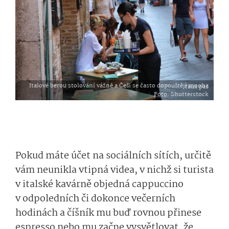
Italové berou stolování vážně a Češi se často dopouštějí mnoha faux pas
Foto
: Shutterstock
Pokud máte účet na sociálních sítích, určitě
vám neunikla vtipná videa, v nichž si turista
v italské kavárně objedná cappuccino
v odpoledních či dokonce večerních
hodinách a číšník mu buď rovnou přinese
espresso nebo mu začne vysvětlovat, že