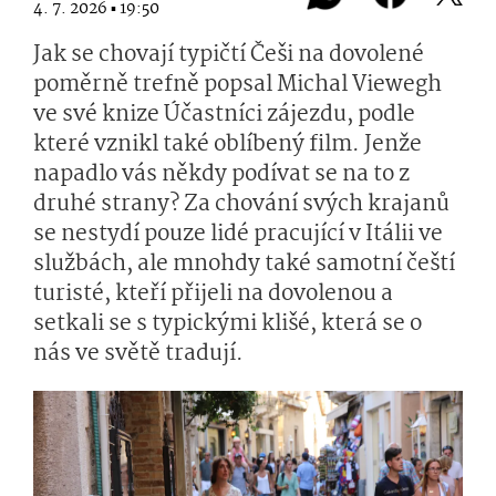
4. 7. 2026 ▪ 19:50
Jak se chovají typičtí Češi na dovolené
poměrně trefně popsal Michal Viewegh
ve své knize Účastníci zájezdu, podle
které vznikl také oblíbený film. Jenže
napadlo vás někdy podívat se na to z
druhé strany? Za chování svých krajanů
se nestydí pouze lidé pracující v Itálii ve
službách, ale mnohdy také samotní čeští
turisté, kteří přijeli na dovolenou a
setkali se s typickými klišé, která se o
nás ve světě tradují.