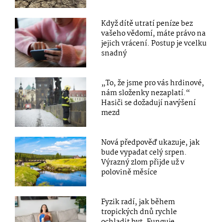
Když dítě utratí peníze bez
vašeho vědomí, máte právo na
jejich vrácení. Postup je vcelku
snadný
„To, že jsme pro vás hrdinové,
nám složenky nezaplatí.“
Hasiči se dožadují navýšení
mezd
Nová předpověď ukazuje, jak
bude vypadat celý srpen.
Výrazný zlom přijde už v
polovině měsíce
Fyzik radí, jak během
tropických dnů rychle