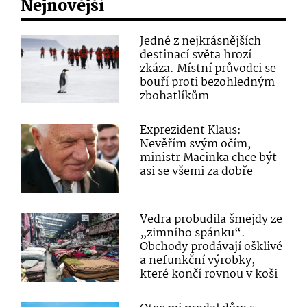
Nejnovější
Jedné z nejkrásnějších
destinací světa hrozí
zkáza. Místní průvodci se
bouří proti bezohledným
zbohatlíkům
Exprezident Klaus:
Nevěřím svým očím,
ministr Macinka chce být
asi se všemi za dobře
Vedra probudila šmejdy ze
„zimního spánku“.
Obchody prodávají ošklivé
a nefunkční výrobky,
které končí rovnou v koši