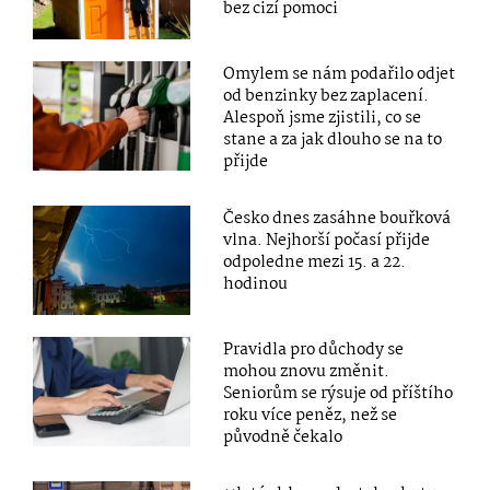
bez cizí pomoci
Omylem se nám podařilo odjet
od benzinky bez zaplacení.
Alespoň jsme zjistili, co se
stane a za jak dlouho se na to
přijde
Česko dnes zasáhne bouřková
vlna. Nejhorší počasí přijde
odpoledne mezi 15. a 22.
hodinou
Pravidla pro důchody se
mohou znovu změnit.
Seniorům se rýsuje od příštího
roku více peněz, než se
původně čekalo