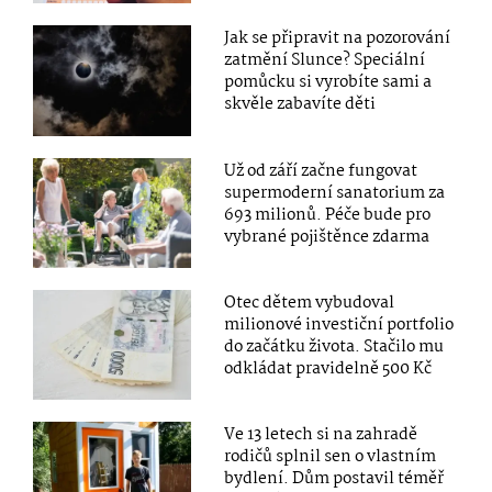
Jak se připravit na pozorování
zatmění Slunce? Speciální
pomůcku si vyrobíte sami a
skvěle zabavíte děti
Už od září začne fungovat
supermoderní sanatorium za
693 milionů. Péče bude pro
vybrané pojištěnce zdarma
Otec dětem vybudoval
milionové investiční portfolio
do začátku života. Stačilo mu
odkládat pravidelně 500 Kč
Ve 13 letech si na zahradě
rodičů splnil sen o vlastním
bydlení. Dům postavil téměř