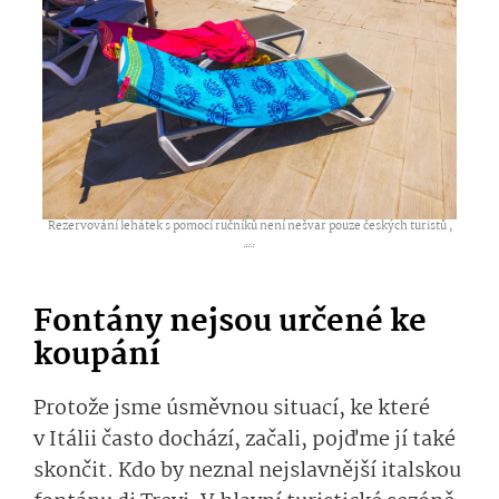
Rezervování lehátek s pomocí ručníků není nešvar pouze českých turistů ,
...
Fontány nejsou určené ke
koupání
Protože jsme úsměvnou situací, ke které
v Itálii často dochází, začali, pojďme jí také
skončit. Kdo by neznal nejslavnější italskou