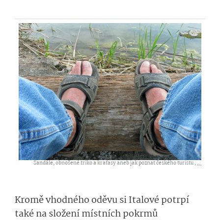
Sandále, obnošené triko a kraťasy aneb jak poznat českého turistu ,
...
Kromě vhodného oděvu si Italové potrpí
také na složení místních pokrmů