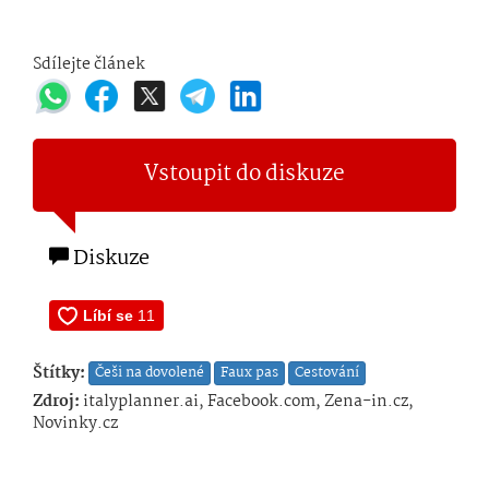
Sdílejte článek
Vstoupit do diskuze
Diskuze
Štítky:
Češi na dovolené
Faux pas
Cestování
Zdroj:
italyplanner.ai, Facebook.com, Zena-in.cz,
Novinky.cz