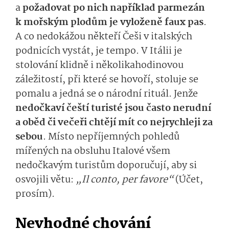
a
požadovat po nich například parmezán
k mořským plodům je vyloženě faux pas
.
A co nedokážou někteří Češi v italských
podnicích vystát, je tempo. V Itálii je
stolování klidně i několikahodinovou
záležitostí, při které se hovoří, stoluje se
pomalu a jedná se o národní rituál. Jenže
nedočkaví čeští turisté jsou často nerudní
a oběd či večeři chtějí mít co nejrychleji za
sebou
. Místo nepříjemných pohledů
mířených na obsluhu Italové všem
nedočkavým turistům doporučují, aby si
osvojili větu:
„Il conto, per favore“
(Účet,
prosím).
Nevhodné chování