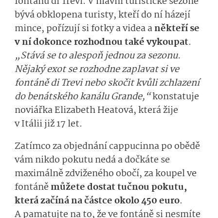
fontánu di Trevi. V hlavní turistické sezóně
bývá obklopena turisty, kteří do ní házejí
mince, pořízují si fotky a videa a
někteří se
v ní dokonce rozhodnou také vykoupat
.
„Stává se to alespoň jednou za sezonu.
Nějaký exot se rozhodne zaplavat si ve
fontáně di Trevi nebo skočit kvůli zchlazení
do benátského kanálu Grande,“
konstatuje
noviářka Elizabeth Heatová, která žije
v Itálii již 17 let.
Zatímco za objednání cappucinna po obědě
vám nikdo pokutu nedá a dočkáte se
maximálně zdviženého obočí, za koupel ve
fontáně
můžete dostat tučnou pokutu,
která začíná na částce okolo 450 euro
.
A pamatujte na to, že ve fontáně si nesmíte