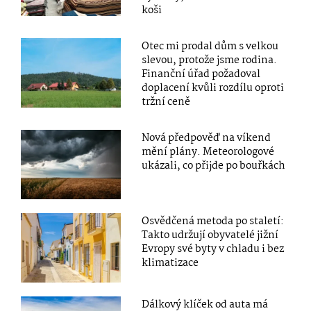
koši
Otec mi prodal dům s velkou
slevou, protože jsme rodina.
Finanční úřad požadoval
doplacení kvůli rozdílu oproti
tržní ceně
Nová předpověď na víkend
mění plány. Meteorologové
ukázali, co přijde po bouřkách
Osvědčená metoda po staletí:
Takto udržují obyvatelé jižní
Evropy své byty v chladu i bez
klimatizace
Dálkový klíček od auta má