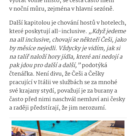
vybrat volné místo, se cesta často mění
v noční můru, zejména v hlavní sezóně.
Další kapitolou je chování hostů v hotelech,
které poskytují all-inclusive.
„Když jedeme
na all inclusive, chovají se někteří Češi, jako
by měsíce nejedli. Vždycky je vidím, jak si
na talíř naloží hory jídla, které ani nedojí a
pak jdou pro další a další,”
podotýká
čtenářka. Není divu, že Češi a Češky
pracující v Itálii ve službách se za mnohé
své krajany stydí, považují je za burany a
často před nimi naschvál nemluví ani česky
a raději předstírají, že jim nerozumí.