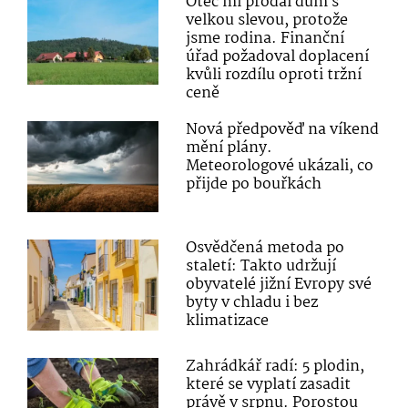
Otec mi prodal dům s
velkou slevou, protože
jsme rodina. Finanční
úřad požadoval doplacení
kvůli rozdílu oproti tržní
ceně
Nová předpověď na víkend
mění plány.
Meteorologové ukázali, co
přijde po bouřkách
Osvědčená metoda po
staletí: Takto udržují
obyvatelé jižní Evropy své
byty v chladu i bez
klimatizace
Zahrádkář radí: 5 plodin,
které se vyplatí zasadit
právě v srpnu. Porostou