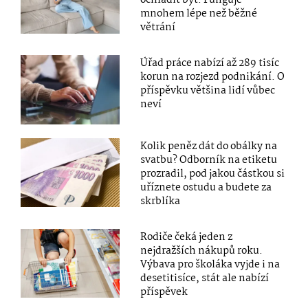
ochladit byt. Funguje
mnohem lépe než běžné
větrání
Úřad práce nabízí až 289 tisíc
korun na rozjezd podnikání. O
příspěvku většina lidí vůbec
neví
Kolik peněz dát do obálky na
svatbu? Odborník na etiketu
prozradil, pod jakou částkou si
uříznete ostudu a budete za
skrblíka
Rodiče čeká jeden z
nejdražších nákupů roku.
Výbava pro školáka vyjde i na
desetitisíce, stát ale nabízí
příspěvek