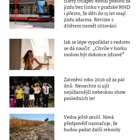
11letý chlapec dostal pokutu za
jízdu bez lístku v pražské MHD
i přesto, že děti do 15 let mají
jízdu zdarma. Revizor s
dítětem neměl slitování
Jak se lépe vypořádat s vedrem
se dá naučit: „Chvíle v horku
mohou být dokonce zdravé"
Zatmění roku 2026 už za pár
dnů: Nenechte si ujít
nejúžasnější nebeskou show
posledních let
Vedra ještě zesílí. Nová
předpověď naznačuje, že
budou padat další rekordy