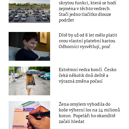
skrytou funkci, která se hodí
zejména v těchto vedrech.
Stačí jedno tlačítko dlouze
podržet
Dítě by už od 8 let mělo platit
svou vlastní platební kartou.
Odborníci vysvětlují, proč
Extrémní vedra končí. Česko
čeká několik dnů deště a
výrazná změna počasí
Žena omylem vyhodila do
koše výherní los na 24 milionů
korun. Popeláři ho okamžitě
začali hledat