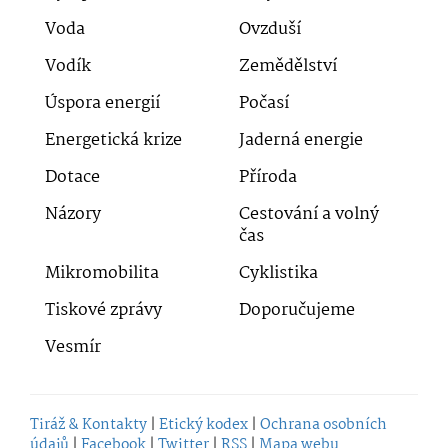
Voda
Ovzduší
Vodík
Zemědělství
Úspora energií
Počasí
Energetická krize
Jaderná energie
Dotace
Příroda
Názory
Cestování a volný
čas
Mikromobilita
Cyklistika
Tiskové zprávy
Doporučujeme
Vesmír
Tiráž & Kontakty
|
Etický kodex
|
Ochrana osobních
údajů
|
Facebook
|
Twitter
|
RSS
|
Mapa webu