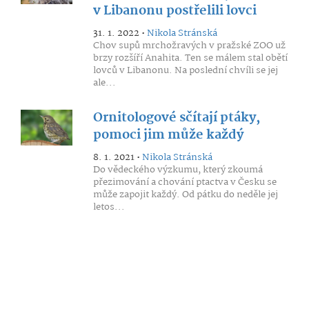
v Libanonu postřelili lovci
31. 1. 2022 •
Nikola Stránská
Chov supů mrchožravých v pražské ZOO už
brzy rozšíří Anahita. Ten se málem stal obětí
lovců v Libanonu. Na poslední chvíli se jej
ale...
Ornitologové sčítají ptáky,
pomoci jim může každý
8. 1. 2021 •
Nikola Stránská
Do vědeckého výzkumu, který zkoumá
přezimování a chování ptactva v Česku se
může zapojit každý. Od pátku do neděle jej
letos...