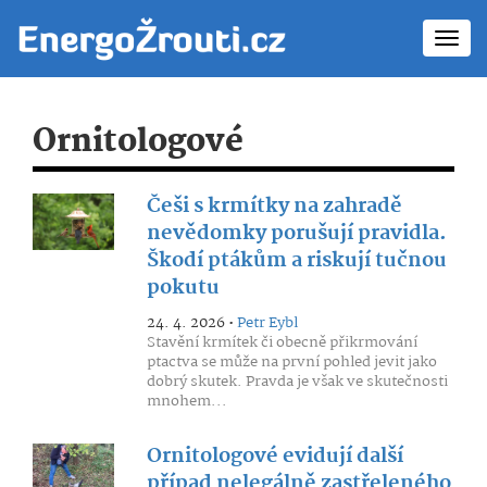
Toggl
navig
Ornitologové
Češi s krmítky na zahradě
nevědomky porušují pravidla.
Škodí ptákům a riskují tučnou
pokutu
24. 4. 2026 •
Petr Eybl
Stavění krmítek či obecně přikrmování
ptactva se může na první pohled jevit jako
dobrý skutek. Pravda je však ve skutečnosti
mnohem...
Ornitologové evidují další
případ nelegálně zastřeleného