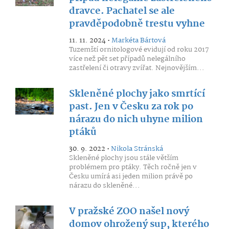
dravce. Pachatel se ale
pravděpodobně trestu vyhne
11. 11. 2024 •
Markéta Bártová
Tuzemští ornitologové evidují od roku 2017
více než pět set případů nelegálního
zastřelení či otravy zvířat. Nejnovějším...
Skleněné plochy jako smrtící
past. Jen v Česku za rok po
nárazu do nich uhyne milion
ptáků
30. 9. 2022 •
Nikola Stránská
Skleněné plochy jsou stále větším
problémem pro ptáky. Těch ročně jen v
Česku umírá asi jeden milion právě po
nárazu do skleněné...
V pražské ZOO našel nový
domov ohrožený sup, kterého