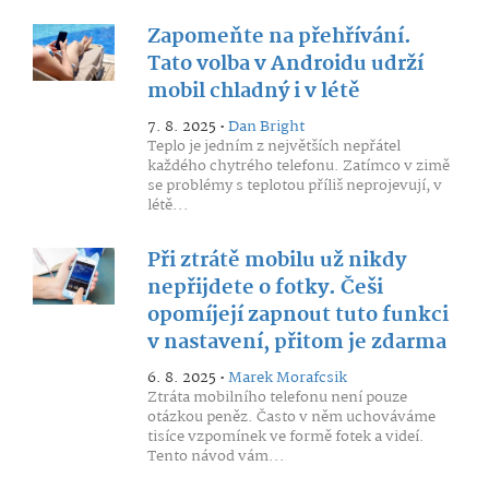
Zapomeňte na přehřívání.
Tato volba v Androidu udrží
mobil chladný i v létě
7. 8. 2025 •
Dan Bright
Teplo je jedním z největších nepřátel
každého chytrého telefonu. Zatímco v zimě
se problémy s teplotou příliš neprojevují, v
létě...
Při ztrátě mobilu už nikdy
nepřijdete o fotky. Češi
opomíjejí zapnout tuto funkci
v nastavení, přitom je zdarma
6. 8. 2025 •
Marek Morafcsik
Ztráta mobilního telefonu není pouze
otázkou peněz. Často v něm uchováváme
tisíce vzpomínek ve formě fotek a videí.
Tento návod vám...