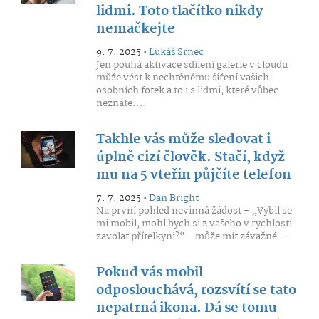
lidmi. Toto tlačítko nikdy
nemačkejte
9. 7. 2025 •
Lukáš Srnec
Jen pouhá aktivace sdílení galerie v cloudu
může vést k nechtěnému šíření vašich
osobních fotek a to i s lidmi, které vůbec
neznáte....
Takhle vás může sledovat i
úplně cizí člověk. Stačí, když
mu na 5 vteřin půjčíte telefon
7. 7. 2025 •
Dan Bright
Na první pohled nevinná žádost - „Vybil se
mi mobil, mohl bych si z vašeho v rychlosti
zavolat přítelkyni?“ - může mít závažné...
Pokud vás mobil
odposlouchává, rozsvítí se tato
nepatrná ikona. Dá se tomu