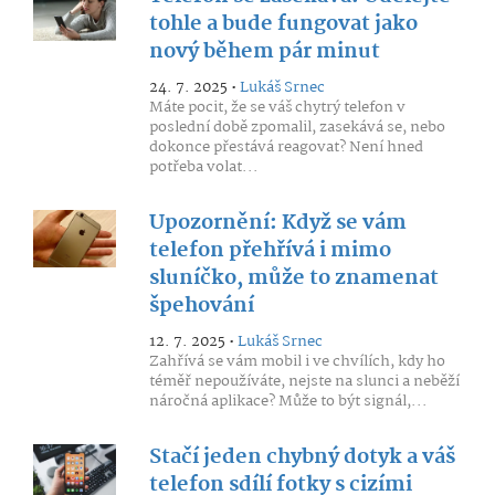
tohle a bude fungovat jako
nový během pár minut
24. 7. 2025 •
Lukáš Srnec
Máte pocit, že se váš chytrý telefon v
poslední době zpomalil, zasekává se, nebo
dokonce přestává reagovat? Není hned
potřeba volat...
Upozornění: Když se vám
telefon přehřívá i mimo
sluníčko, může to znamenat
špehování
12. 7. 2025 •
Lukáš Srnec
Zahřívá se vám mobil i ve chvílích, kdy ho
téměř nepoužíváte, nejste na slunci a neběží
náročná aplikace? Může to být signál,...
Stačí jeden chybný dotyk a váš
telefon sdílí fotky s cizími