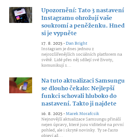
Upozornění: Tato 3 nastavení
Instagramu ohrožují vaše
soukromí a peněženku. Hned
si je vypněte
17. 8. 2025 •
Dan Bright
Instagram je dnes jednou z
nejrozšířenějších sociálních platforem na
světě. Lidé přes něj sdílejí své životy,
komunikují s...
Na tuto aktualizaci Samsungu
se dlouho čekalo: Nejlepší
funkci schovali hluboko do
nastavení. Takto ji najdete
16. 8. 2025 •
Marek Morafcsik
Nejnovější aktualizace Samsungu přináší
nejen úpravy, které jsou viditelné na první
pohled, ale i skryté novinky. Ty se často
objeví až...