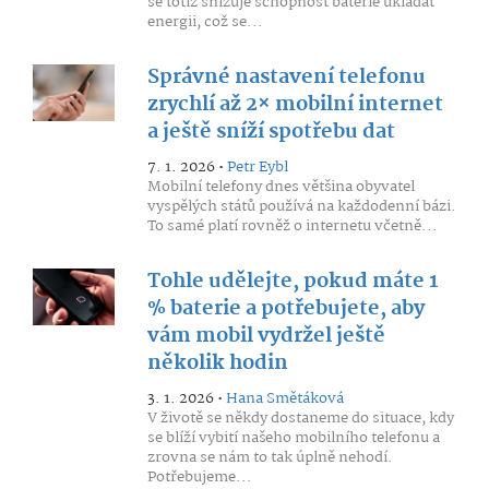
se totiž snižuje schopnost baterie ukládat
energii, což se...
Správné nastavení telefonu
zrychlí až 2× mobilní internet
a ještě sníží spotřebu dat
7. 1. 2026 •
Petr Eybl
Mobilní telefony dnes většina obyvatel
vyspělých států používá na každodenní bázi.
To samé platí rovněž o internetu včetně...
Tohle udělejte, pokud máte 1
% baterie a potřebujete, aby
vám mobil vydržel ještě
několik hodin
3. 1. 2026 •
Hana Smětáková
V životě se někdy dostaneme do situace, kdy
se blíží vybití našeho mobilního telefonu a
zrovna se nám to tak úplně nehodí.
Potřebujeme...