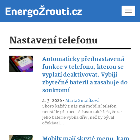
Toggl
navig
Nastavení telefonu
Automaticky přednastavená
funkce v telefonu, kterou se
vyplatí deaktivovat. Vybíjí
zbytečně baterii a zasahuje do
soukromí
4. 3. 2026 •
Marta Smolíková
Skoro každý z nás má mobilní telefon
neustále při ruce. A často také řeší, že se
jeho baterie vybila dřív, než by býval
očekával....
Mobily mají skryté menu, kam