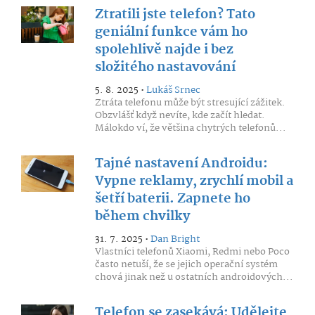
Ztratili jste telefon? Tato
geniální funkce vám ho
spolehlivě najde i bez
složitého nastavování
5. 8. 2025 •
Lukáš Srnec
Ztráta telefonu může být stresující zážitek.
Obzvlášť když nevíte, kde začít hledat.
Málokdo ví, že většina chytrých telefonů...
Tajné nastavení Androidu:
Vypne reklamy, zrychlí mobil a
šetří baterii. Zapnete ho
během chvilky
31. 7. 2025 •
Dan Bright
Vlastníci telefonů Xiaomi, Redmi nebo Poco
často netuší, že se jejich operační systém
chová jinak než u ostatních androidových...
Telefon se zasekává: Udělejte