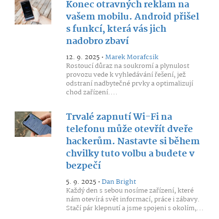
Konec otravných reklam na
vašem mobilu. Android přišel
s funkcí, která vás jich
nadobro zbaví
12. 9. 2025 •
Marek Morafcsik
Rostoucí důraz na soukromí a plynulost
provozu vede k vyhledávání řešení, jež
odstraní nadbytečné prvky a optimalizují
chod zařízení....
Trvalé zapnutí Wi-Fi na
telefonu může otevřít dveře
hackerům. Nastavte si během
chvilky tuto volbu a budete v
bezpečí
5. 9. 2025 •
Dan Bright
Každý den s sebou nosíme zařízení, které
nám otevírá svět informací, práce i zábavy.
Stačí pár klepnutí a jsme spojeni s okolím,...