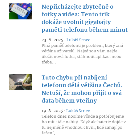
Nepřicházejte zbytečně o
fotky a videa: Tento trik
dokáže uvolnit gigabajty
paměti telefonu během minut
23. 8. 2025 •
Lukáš Srnec
Plná paměť telefonu je problém, který zná
většina uživatelů. Najednou vám nejde
uložit nová fotka, stáhnout aplikaci nebo
třeba...
Tuto chybu při nabíjení
telefonu dělá většina Čechů.
Netuší, že mohou přijít o svá
data během vteřiny
19. 8. 2025 •
Lukáš Srnec
Telefon dnes nosíme všude a potřebujeme
ho mít stále nabitý. Když ale baterie dojde v
tu nejméně vhodnou chvíli, lidé sahají po
řešení,...