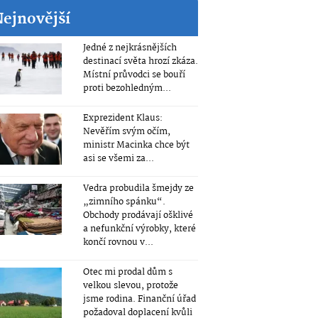
Nejnovější
Jedné z nejkrásnějších
destinací světa hrozí zkáza.
Místní průvodci se bouří
proti bezohledným...
Exprezident Klaus:
Nevěřím svým očím,
ministr Macinka chce být
asi se všemi za...
Vedra probudila šmejdy ze
„zimního spánku“.
Obchody prodávají ošklivé
a nefunkční výrobky, které
končí rovnou v...
Otec mi prodal dům s
velkou slevou, protože
jsme rodina. Finanční úřad
požadoval doplacení kvůli