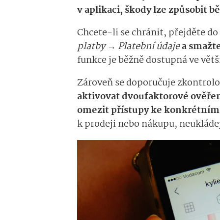
v aplikaci, škody lze způsobit 
Chcete-li se chránit, přejděte do
platby → Platební údaje
a
smažte
funkce je běžně dostupná ve větši
Zároveň se doporučuje zkontrolo
aktivovat dvoufaktorové ověření
omezit přístupy ke konkrétní
k prodeji nebo nákupu, neukládej