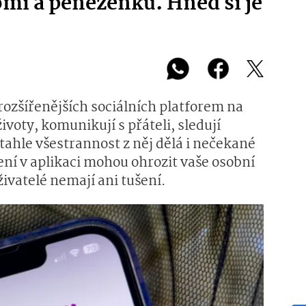
omí a peněženku. Hned si je
rozšířenějších sociálních platforem na
životy, komunikují s přáteli, sledují
tahle všestrannost z něj dělá i nečekané
ení v aplikaci mohou ohrozit vaše osobní
živatelé nemají ani tušení.