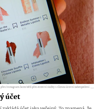
přes Instagram často běží přes externí služby s různou úrovní zabezpečení. ,
...
ý účet
 zakládá účet jako veřejný. To znamená, že