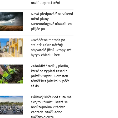
rozdílu oproti tržní...
Nová předpověď na víkend
mění plány.
Meteorologové ukázali, co
přijde po...
Osvědčená metoda po
staletí: Takto udržují
obyvatelé jižní Evropy své
byty v chladu i bez...
Zahrádkář radí: 5 plodin,
které se vyplatí zasadit
právě v srpnu. Porostou
téměř bez jakékoliv péče
až do...
Dálkový klíček od auta má
skrytou funkci, která se
hodí zejména v těchto
vedrech. Stačí jedno
tlačítko dlouze...