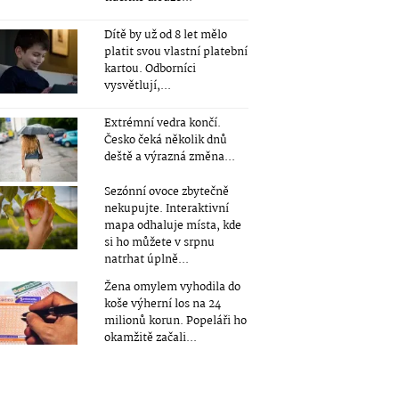
Dítě by už od 8 let mělo
platit svou vlastní platební
kartou. Odborníci
vysvětlují,...
Extrémní vedra končí.
Česko čeká několik dnů
deště a výrazná změna...
Sezónní ovoce zbytečně
nekupujte. Interaktivní
mapa odhaluje místa, kde
si ho můžete v srpnu
natrhat úplně...
Žena omylem vyhodila do
koše výherní los na 24
milionů korun. Popeláři ho
okamžitě začali...