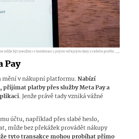
ce může být zneužito i v kombinaci s jinými veřejnými daty z vašeho profilu. ,
...
a Pay
m mění v nákupní platformu.
Nabízí
 přijímat platby přes služby Meta Pay a
plikaci
. Jenže právě tady vzniká vážné
mu účtu, například přes slabé heslo,
at, může bez překážek provádět nákupy
ože tyto transakce mohou probíhat přímo