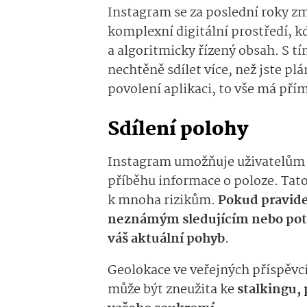
Instagram se za poslední roky zm
komplexní digitální prostředí, kd
a algoritmicky řízený obsah. S tí
nechtěně sdílet více, než jste plá
povolení aplikaci, to vše má př
Sdílení polohy
Instagram umožňuje uživatelům 
příběhu informace o poloze. Tato
k mnoha rizikům.
Pokud pravide
neznámým sledujícím nebo pot
váš aktuální pohyb
.
Geolokace ve veřejných příspěvc
může být zneužita ke
stalkingu,