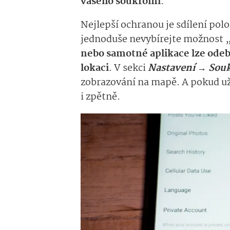
vašeho soukromí
.
Nejlepší ochranou je sdílení pol
jednoduše nevybírejte možnost 
nebo samotné aplikace lze odebr
lokaci
. V sekci
Nastavení → Sou
zobrazování na mapě. A pokud už 
i zpětně.