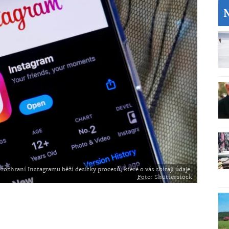
rozhraní Instagramu běží desítky procesů, které o vás sbírají údaje.
Foto
: Shutterstock