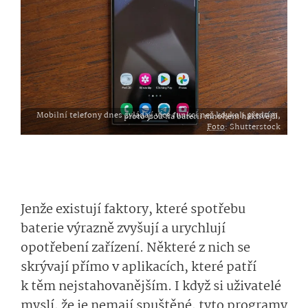
Mobilní telefony dnes zvládají více funkcí než kdykoli předtím, proto jsou na baterii mnohem háklivější.
Foto
: Shutterstock
Jenže existují faktory, které spotřebu
baterie výrazně zvyšují a urychlují
opotřebení zařízení. Některé z nich se
skrývají přímo v aplikacích, které patří
k těm nejstahovanějším. I když si uživatelé
myslí, že je nemají spuštěné, tyto programy