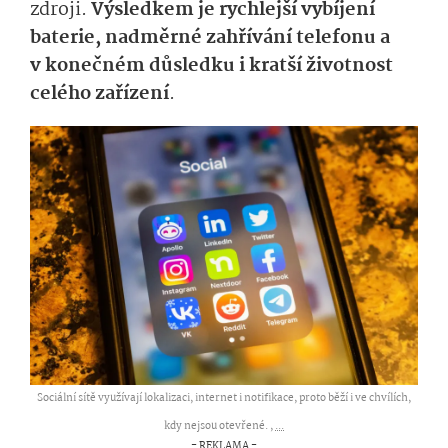
zdroji.
Výsledkem je rychlejší vybíjení
baterie, nadměrné zahřívání telefonu a
v konečném důsledku i kratší životnost
celého zařízení
.
Sociální sítě využívají lokalizaci, internet i notifikace, proto běží i ve chvílích,
kdy nejsou otevřené. ,
...