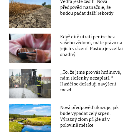
Vedra ještě zesílí. Nová
předpověď naznačuje, že
budou padat další rekordy
Když dítě utratí peníze bez
vašeho vědomí, máte právo na
jejich vrácení. Postup je vcelku
snadný
„To, že jsme pro vás hrdinové,
nám složenky nezaplatí.“
Hasiči se dožadují navýšení
mezd
Nová předpověď ukazuje, jak
bude vypadat celý srpen.
Výrazný zlom přijde už v
polovině měsíce