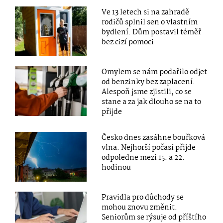
Ve 13 letech si na zahradě
rodičů splnil sen o vlastním
bydlení. Dům postavil téměř
bez cizí pomoci
Omylem se nám podařilo odjet
od benzinky bez zaplacení.
Alespoň jsme zjistili, co se
stane a za jak dlouho se na to
přijde
Česko dnes zasáhne bouřková
vlna. Nejhorší počasí přijde
odpoledne mezi 15. a 22.
hodinou
Pravidla pro důchody se
mohou znovu změnit.
Seniorům se rýsuje od příštího