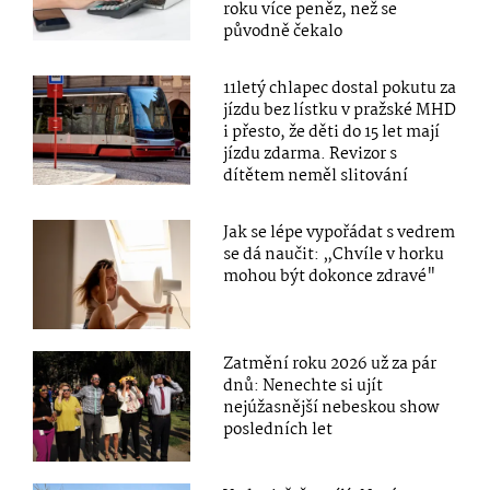
roku více peněz, než se
původně čekalo
11letý chlapec dostal pokutu za
jízdu bez lístku v pražské MHD
i přesto, že děti do 15 let mají
jízdu zdarma. Revizor s
dítětem neměl slitování
Jak se lépe vypořádat s vedrem
se dá naučit: „Chvíle v horku
mohou být dokonce zdravé"
Zatmění roku 2026 už za pár
dnů: Nenechte si ujít
nejúžasnější nebeskou show
posledních let