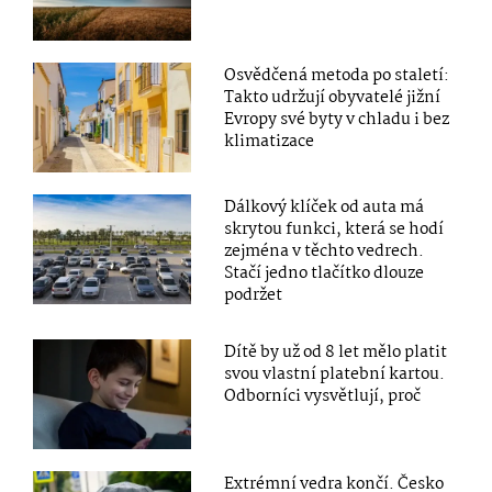
Osvědčená metoda po staletí:
Takto udržují obyvatelé jižní
Evropy své byty v chladu i bez
klimatizace
Dálkový klíček od auta má
skrytou funkci, která se hodí
zejména v těchto vedrech.
Stačí jedno tlačítko dlouze
podržet
Dítě by už od 8 let mělo platit
svou vlastní platební kartou.
Odborníci vysvětlují, proč
Extrémní vedra končí. Česko