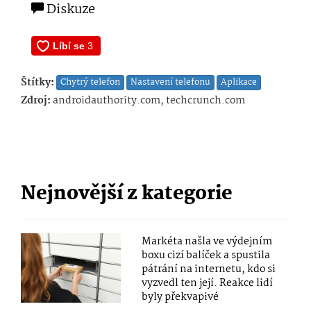
Diskuze
Štítky:
Chytrý telefon
Nastavení telefonu
Aplikace
Zdroj:
androidauthority.com, techcrunch.com
Nejnovější z kategorie
Markéta našla ve výdejním
boxu cizí balíček a spustila
pátrání na internetu, kdo si
vyzvedl ten její. Reakce lidí
byly překvapivé