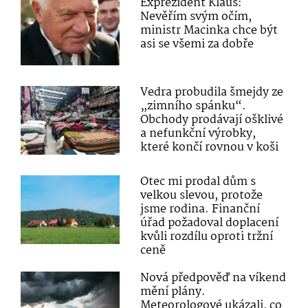
Exprezident Klaus:
Nevěřím svým očím,
ministr Macinka chce být
asi se všemi za dobře
Vedra probudila šmejdy ze
„zimního spánku“.
Obchody prodávají ošklivé
a nefunkční výrobky,
které končí rovnou v koši
Otec mi prodal dům s
velkou slevou, protože
jsme rodina. Finanční
úřad požadoval doplacení
kvůli rozdílu oproti tržní
ceně
Nová předpověď na víkend
mění plány.
Meteorologové ukázali, co