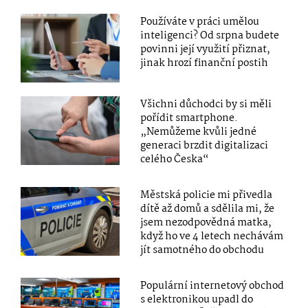
Používáte v práci umělou
inteligenci? Od srpna budete
povinni její využití přiznat,
jinak hrozí finanční postih
Všichni důchodci by si měli
pořídit smartphone.
„Nemůžeme kvůli jedné
generaci brzdit digitalizaci
celého Česka“
Městská policie mi přivedla
dítě až domů a sdělila mi, že
jsem nezodpovědná matka,
když ho ve 4 letech nechávám
jít samotného do obchodu
Populární internetový obchod
s elektronikou upadl do