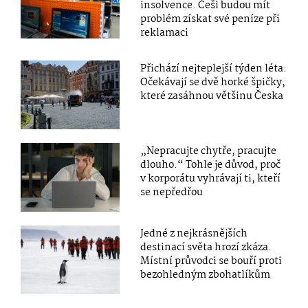
insolvence. Češi budou mít
problém získat své peníze při
reklamaci
Přichází nejteplejší týden léta:
Očekávají se dvě horké špičky,
které zasáhnou většinu Česka
„Nepracujte chytře, pracujte
dlouho.“ Tohle je důvod, proč
v korporátu vyhrávají ti, kteří
se nepředřou
Jedné z nejkrásnějších
destinací světa hrozí zkáza.
Místní průvodci se bouří proti
bezohledným zbohatlíkům