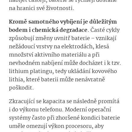
nabíjet častěji, baterie se rychleji dostane
na hranici své životnosti.
Kromě samotného vybíjení je důležitým
bodem i chemická degradace
. Časté cykly
způsobují změny uvnitř baterie – vznikají
nežádoucí vrstvy na elektrodách, klesá
množství aktivního materiálu a při
nevhodném nabíjení může docházet i k tzv.
lithium platingu, tedy ukládání kovového
lithia, které baterii může nenávratně
poškodit.
Zkracující se kapacita se následně promítá
i do výkonu telefonu. Moderní operační
systémy často při zhoršené kondici baterie
uměle omezují výkon procesoru, aby