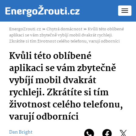
Toggl
navig
EnergoZrouti.cz
»
Chytrá domácnost
»
Kvůli této oblíbené
aplikaci se vám zbytečně vybíjí mobil dvakrát rychleji.
Zkrátíte si tím životnost celého telefonu, varují odborníci
Kvůli této oblíbené
aplikaci se vám zbytečně
vybíjí mobil dvakrát
rychleji. Zkrátíte si tím
životnost celého telefonu,
varují odborníci
Dan Bright