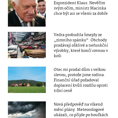
Exprezident Klaus: Nevěřím
svým očím, ministr Macinka
chce být asi se všemi za dobře
Vedra probudila šmejdy ze
„zimního spánku“. Obchody
prodávají ošklivé a nefunkční
výrobky, které končí rovnou v
koši
Otec mi prodal dům s velkou
slevou, protože jsme rodina.
Finanční úřad požadoval
doplacení kvůli rozdílu oproti
tržní ceně
Nová předpověď na víkend
mění plány. Meteorologové
ukázali, co přijde po bouřkách