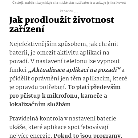
Častější nabíjení zrychluje chemické stárnutí baterie a snižuje její celkovou
kapacitu. ,
...
Jak prodloužit životnost
zařízení
Nejefektivnějším způsobem, jak chránit
baterii, je omezit aktivitu aplikací na
pozadí. V nastavení telefonu lze vypnout
funkci
„Aktualizace aplikací na pozadí“
a
přidělit oprávnění jen těm aplikacím, které
je opravdu potřebují.
To platí především
pro přístup k mikrofonu, kameře a
lokalizačním službám
.
Pravidelná kontrola v nastavení baterie
ukáže, které aplikace spotřebovávají
nejvíce energie.
Pokud to jsou programy,