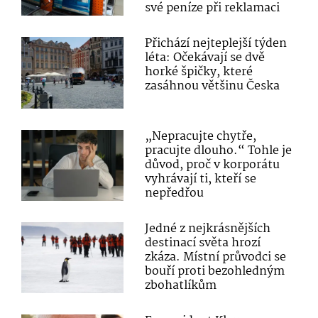
své peníze při reklamaci
Přichází nejteplejší týden
léta: Očekávají se dvě
horké špičky, které
zasáhnou většinu Česka
„Nepracujte chytře,
pracujte dlouho.“ Tohle je
důvod, proč v korporátu
vyhrávají ti, kteří se
nepředřou
Jedné z nejkrásnějších
destinací světa hrozí
zkáza. Místní průvodci se
bouří proti bezohledným
zbohatlíkům