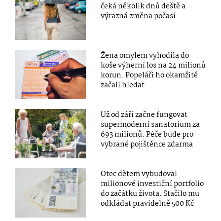
čeká několik dnů deště a
výrazná změna počasí
Žena omylem vyhodila do
koše výherní los na 24 milionů
korun. Popeláři ho okamžitě
začali hledat
Už od září začne fungovat
supermoderní sanatorium za
693 milionů. Péče bude pro
vybrané pojištěnce zdarma
Otec dětem vybudoval
milionové investiční portfolio
do začátku života. Stačilo mu
odkládat pravidelně 500 Kč