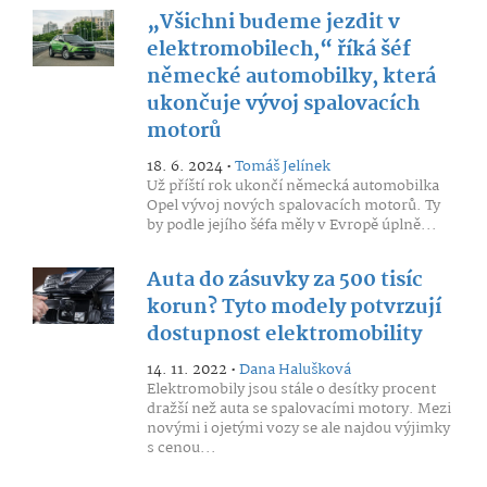
„Všichni budeme jezdit v
elektromobilech,“ říká šéf
německé automobilky, která
ukončuje vývoj spalovacích
motorů
18. 6. 2024 •
Tomáš Jelínek
Už příští rok ukončí německá automobilka
Opel vývoj nových spalovacích motorů. Ty
by podle jejího šéfa měly v Evropě úplně...
Auta do zásuvky za 500 tisíc
korun? Tyto modely potvrzují
dostupnost elektromobility
14. 11. 2022 •
Dana Halušková
Elektromobily jsou stále o desítky procent
dražší než auta se spalovacími motory. Mezi
novými i ojetými vozy se ale najdou výjimky
s cenou...