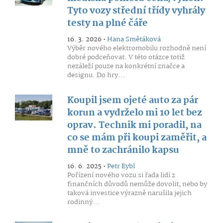
Tyto vozy střední třídy vyhrály
testy na plné čáře
16. 3. 2026 •
Hana Smětáková
Výběr nového elektromobilu rozhodně není
dobré podceňovat. V této otázce totiž
nezáleží pouze na konkrétní značce a
designu. Do hry...
Koupil jsem ojeté auto za pár
korun a vydrželo mi 10 let bez
oprav. Technik mi poradil, na
co se mám při koupi zaměřit, a
mně to zachránilo kapsu
16. 6. 2025 •
Petr Eybl
Pořízení nového vozu si řada lidí z
finančních důvodů nemůže dovolit, nebo by
taková investice výrazně narušila jejich
rodinný...