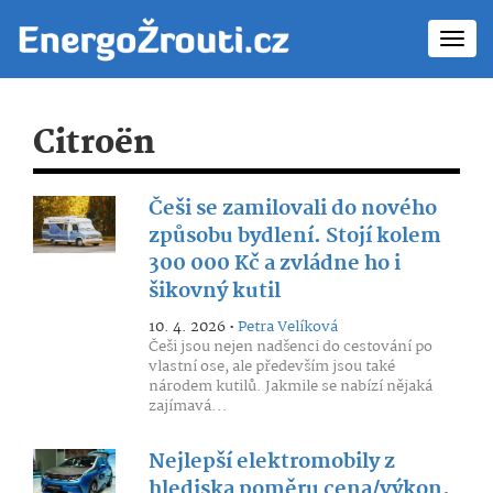
Toggl
navig
Citroën
Češi se zamilovali do nového
způsobu bydlení. Stojí kolem
300 000 Kč a zvládne ho i
šikovný kutil
10. 4. 2026 •
Petra Velíková
Češi jsou nejen nadšenci do cestování po
vlastní ose, ale především jsou také
národem kutilů. Jakmile se nabízí nějaká
zajímavá...
Nejlepší elektromobily z
hlediska poměru cena/výkon.