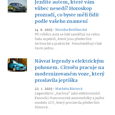
Jezdíte autem, které vám
vůbec nesedí? Horoskop
prozradí, co byste měli řídit
podle vašeho znamení
14. 6. 2025 •
Monika Brešťanská
Při výběru auta se lidé zaměřují na celou
řadu aspektů, které jsou především
technické a praktické. Nezohledňují však
často jednu...
Návrat legendy s elektrickým
pohonem. Citroën pracuje na
modernizovaném voze, který
proslavila jeptiška
22. 1. 2025 •
Markéta Bártová
Legendární „kachna“ jako elektromobil.
Fanoušci francouzské automobilky a jejího
modelu 2CV, který proslavila především
filmová...