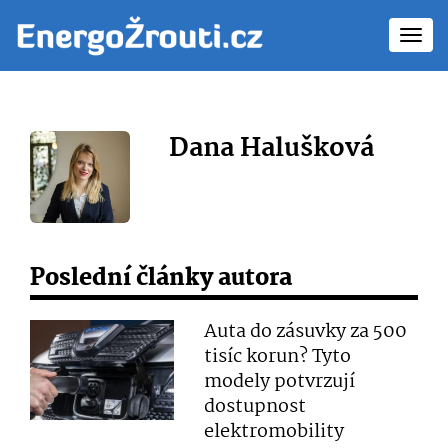
Toggl
navig
Dana Halušková
Poslední články autora
Auta do zásuvky za 500
tisíc korun? Tyto
modely potvrzují
dostupnost
elektromobility