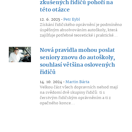
zkušených řidičů pohoří na
této otázce
12. 6. 2025 •
Petr Eybl
Získání řidičského oprávnění je podmíněno
úspěšným absolvováním autoškoly, která
zajišťuje potřebné teoretické i praktické...
Nová pravidla mohou poslat
seniory znovu do autoškoly,
souhlasí většina oslovených
řidičů
14. 10. 2024 •
Martin Bárta
Velkou část všech dopravních nehod mají
na svědomí dvě skupiny řidičů: ti s
čerstvým řidičským oprávněním a ti z
opačného konce...