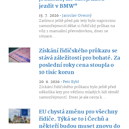
jezdit v BMW“
15. 7. 2026 •
Jaroslav Ovesný
Zatímco ještě před pár lety bylo naprostou
samozřejmostí dělat si řidičský průkaz na
vůz s manuální převodovkou, dnes se
situace...
Získání řidičského průkazu se
stává záležitostí pro bohaté. Za
poslední roky cena stoupla o
10 tisíc korun
20. 6. 2026 •
Petr Eybl
Získání řidičského průkazu bylo ještě před
několika lety pro většinu mladých lidí téměř
samozřejmostí. Dnes je ale cesta k...
EU chystá změnu pro všechny
řidiče. Týká se to i Čechů a
někteří budou muset znovu do