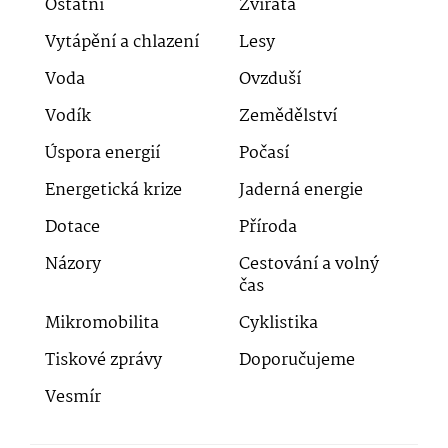
Ostatní
Zvířata
Vytápění a chlazení
Lesy
Voda
Ovzduší
Vodík
Zemědělství
Úspora energií
Počasí
Energetická krize
Jaderná energie
Dotace
Příroda
Názory
Cestování a volný
čas
Mikromobilita
Cyklistika
Tiskové zprávy
Doporučujeme
Vesmír