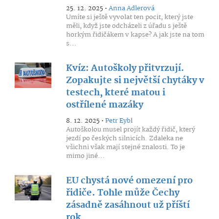
25. 12. 2025 •
Anna Adlerová
Umíte si ještě vyvolat ten pocit, který jste
měli, když jste odcházeli z úřadu s ještě
horkým řidičákem v kapse? A jak jste na tom
s...
Kvíz: Autoškoly přitvrzují.
Zopakujte si největší chytáky v
testech, které matou i
ostřílené mazáky
8. 12. 2025 •
Petr Eybl
Autoškolou musel projít každý řidič, který
jezdí po českých silnicích. Zdaleka ne
všichni však mají stejné znalosti. To je
mimo jiné...
EU chystá nové omezení pro
řidiče. Tohle může Čechy
zásadně zasáhnout už příští
rok