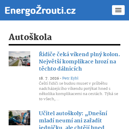
Toggl
navig
Autoškola
Řidiče čeká víkend plný kolon.
Největší komplikace hrozí na
těchto dálnicích
18. 7. 2026 •
Petr Eybl
Čeští řidiči se budou muset v průběhu
nadcházejícího víkendu potýkat hned s
několika komplikacemi na cestách. Týká se
to všech,...
Učitel autoškoly: „Dnešní
mladí neumí ani zařadit
jedničku, ale chtějí hned