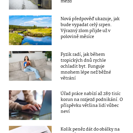
mezd
Nová předpověď ukazuje, jak
bude vypadat celý srpen.
Výrazný zlom přijde už v
polovině měsíce
Fyzik radí, jak během
tropických dnů rychle
ochladit byt. Funguje
mnohem lépe než běžné
větrání
Úřad práce nabízí až 289 tisíc
korun na rozjezd podnikání. O
příspěvku většina lidí vůbec
neví
Kolik peněz dát do obálky na