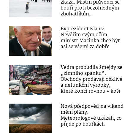
zkáza. Místní průvodci se
bouří proti bezohledným
zbohatlíkům
Exprezident Klaus:
Nevěřím svým očím,
ministr Macinka chce být
asi se všemi za dobře
Vedra probudila šmejdy ze
„zimního spánku“.
Obchody prodávají ošklivé
a nefunkční výrobky,
které končí rovnou v koši
Nová předpověď na víkend
mění plány.
Meteorologové ukázali, co
přijde po bouřkách