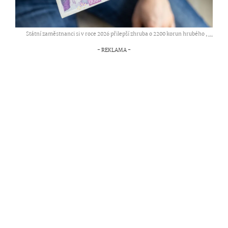
Státní zaměstnanci si v roce 2026 přilepší zhruba o 2200 korun hrubého ,
...