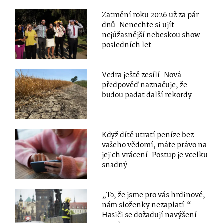
Zatmění roku 2026 už za pár
dnů: Nenechte si ujít
nejúžasnější nebeskou show
posledních let
Vedra ještě zesílí. Nová
předpověď naznačuje, že
budou padat další rekordy
Když dítě utratí peníze bez
vašeho vědomí, máte právo na
jejich vrácení. Postup je vcelku
snadný
„To, že jsme pro vás hrdinové,
nám složenky nezaplatí.“
Hasiči se dožadují navýšení