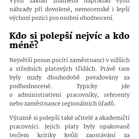
Vyšší základ znamená například vyšší
náhrady při dovolené, nemocenské i lepší
výchozí pozici pro osobní ohodnocení.
Kdo si polepší nejvíc a kdo
méně?
Největší posun pocítí zaměstnanci v nižších
a středních platových třídách. Právě tam
byly mzdy dlouhodobě považovány za
podhodnocené. Typicky jde
o administrativní pracovníky, referenty
nebo zaměstnance regionálních úřadů.
Výrazně si polepší také učitelé a akademičtí
pracovníci. Jejich platy byly opakovaně
terčem kritiky kvůli zaostávání za