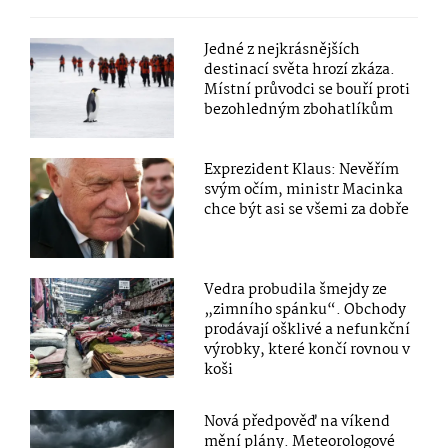
Jedné z nejkrásnějších
destinací světa hrozí zkáza.
Místní průvodci se bouří proti
bezohledným zbohatlíkům
Exprezident Klaus: Nevěřím
svým očím, ministr Macinka
chce být asi se všemi za dobře
Vedra probudila šmejdy ze
„zimního spánku“. Obchody
prodávají ošklivé a nefunkční
výrobky, které končí rovnou v
koši
Nová předpověď na víkend
mění plány. Meteorologové