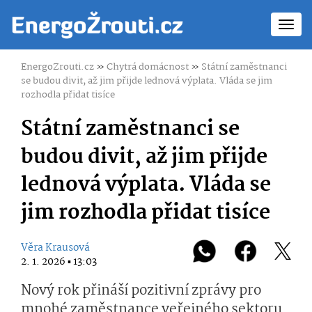
Toggl
navig
EnergoZrouti.cz
»
Chytrá domácnost
»
Státní zaměstnanci
se budou divit, až jim přijde lednová výplata. Vláda se jim
rozhodla přidat tisíce
Státní zaměstnanci se
budou divit, až jim přijde
lednová výplata. Vláda se
jim rozhodla přidat tisíce
Věra Krausová
2. 1. 2026 ▪ 13:03
Nový rok přináší pozitivní zprávy pro
mnohé zaměstnance veřejného sektoru.