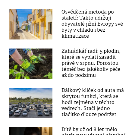
Osvědčená metoda po
staletí: Takto udržují
obyvatelé jižní Evropy své
byty v chladu i bez
klimatizace
Zahrádkář radí: 5 plodin,
které se vyplatí zasadit
právě v srpnu. Porostou
téměř bez jakékoliv péče
až do podzimu
Dálkový klíček od auta má
skrytou funkci, která se
hodí zejména v těchto
vedrech. Stačí jedno
tlačítko dlouze podržet
Dítě by už od 8 let mělo