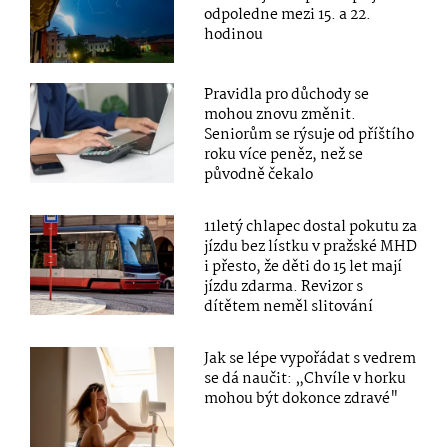
odpoledne mezi 15. a 22.
hodinou
Pravidla pro důchody se
mohou znovu změnit.
Seniorům se rýsuje od příštího
roku více peněz, než se
původně čekalo
11letý chlapec dostal pokutu za
jízdu bez lístku v pražské MHD
i přesto, že děti do 15 let mají
jízdu zdarma. Revizor s
dítětem neměl slitování
Jak se lépe vypořádat s vedrem
se dá naučit: „Chvíle v horku
mohou být dokonce zdravé"