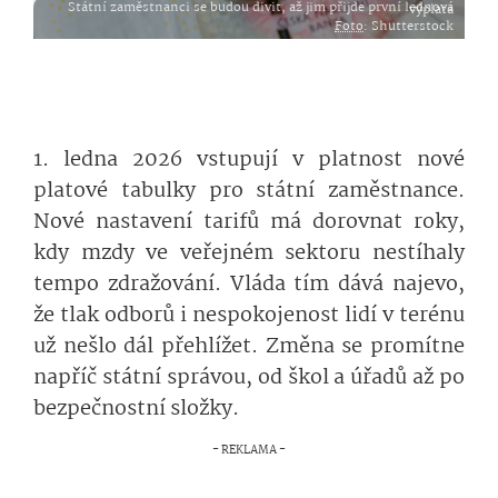
Státní zaměstnanci se budou divit, až jim přijde první lednová výplata
Foto
: Shutterstock
1. ledna 2026 vstupují v platnost nové
platové tabulky pro státní zaměstnance.
Nové nastavení tarifů má dorovnat roky,
kdy mzdy ve veřejném sektoru nestíhaly
tempo zdražování. Vláda tím dává najevo,
že tlak odborů i nespokojenost lidí v terénu
už nešlo dál přehlížet. Změna se promítne
napříč státní správou, od škol a úřadů až po
bezpečnostní složky.