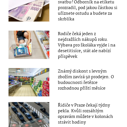
svatbu? Odborník na etiketu
prozradil, pod jakou částkou si
uříznete ostudu a budete za
skrblíka
Rodiče čeká jeden z
nejdražších nákupů roku.
Výbava pro školáka vyjde i na
desetitisíce, stát ale nabízí
příspěvek
Známý diskont s levným
zbožím zavírá 50 prodejen. O
budoucnosti řetězce
rozhodnou příští měsíce
Řidiče v Praze čekají týdny
pekla. Kvůli rozsáhlým
opravám můžete v kolonách
strávit hodiny