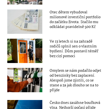
Otec dětem vybudoval
milionové investiční portfolio
do začátku života. Stačilo mu
odkládat pravidelně 500 Kč
Ve 13 letech si na zahradě
rodičů splnil sen o vlastním
bydlení. Dům postavil téměř
bez cizí pomoci
Omylem se nám podařilo odjet
od benzinky bez zaplacení.
Alespoň jsme zjistili, co se
stane a za jak dlouho se na to
přijde
Česko dnes zasáhne bouřková
vlna. Nejhorší počasí přijde