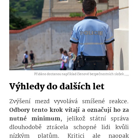
Přidáno dostanou například členové bezpečnostních složek ,
...
Výhledy do dalších let
Zvýšení mezd vyvolává smíšené reakce.
Odbory tento krok vítají a označují ho za
nutné minimum
, jelikož státní správa
dlouhodobě ztrácela schopné lidi kvůli
nízkým platům. Kritici ale naopak