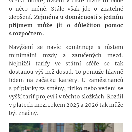
vcelku dobře, ovšem v čisté mzdě to bude
o něco méně. Stále však jde o znatelné
zlepšení.
Zejména u domácností s jedním
příjmem může jít o důležitou pomoc
s rozpočtem.
Navýšení se navíc kombinuje s růstem
minimální mzdy a zaručených mezd.
Nejnižší tarify ve státní sféře se tak
dostanou výš než dosud. To pomůže hlavně
lidem na začátku kariéry. U zaměstnanců
s příplatky za směny, riziko nebo vedení se
vyšší tarif projeví i v těchto složkách.
Rozdíl
v platech mezi rokem 2025 a 2026 tak může
být značný.