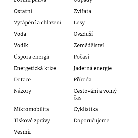
Fosilní paliva
Odpady
Ostatní
Zvířata
Vytápění a chlazení
Lesy
Voda
Ovzduší
Vodík
Zemědělství
Úspora energií
Počasí
Energetická krize
Jaderná energie
Dotace
Příroda
Názory
Cestování a volný
čas
Mikromobilita
Cyklistika
Tiskové zprávy
Doporučujeme
Vesmír