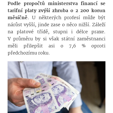
Podle propočtů ministerstva financí se
tarifní platy zvýší zhruba o 2 200 korun
měsíčně
. U některých profesí může být
nárůst vyšší, jinde zase o něco nižší. Záleží
na platové třídě, stupni i délce praxe.
V průměru by si však státní zaměstnanci
měli přilepšit asi o 7,6 % oproti
předchozímu roku.