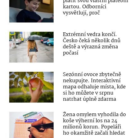
platit svou vlastní platební
kartou. Odborníci
vysvětlují, proč
Extrémní vedra končí.
Česko čeká několik dnů
deště a výrazná změna
počasí
Sezónní ovoce zbytečně
nekupujte. Interaktivní
mapa odhaluje místa, kde
si ho můžete v srpnu
natrhat úplně zdarma
Žena omylem vyhodila do
koše výherní los na 24
milionů korun. Popeláři
ho okamžitě začali hledat