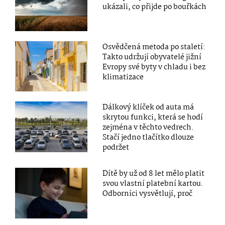
ukázali, co přijde po bouřkách
Osvědčená metoda po staletí:
Takto udržují obyvatelé jižní
Evropy své byty v chladu i bez
klimatizace
Dálkový klíček od auta má
skrytou funkci, která se hodí
zejména v těchto vedrech.
Stačí jedno tlačítko dlouze
podržet
Dítě by už od 8 let mělo platit
svou vlastní platební kartou.
Odborníci vysvětlují, proč