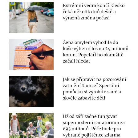
Extrémní vedra končí. Česko
čeká několik dnů deště a
výrazná změna počasí
Žena omylem vyhodila do
koše výherní los na 24 milionů
korun. Popeláři ho okamžitě
začali hledat
Jak se připravit na pozorování
zatmění Slunce? Speciální
pomůcku si vyrobíte sami a
skvěle zabavíte děti
Už od září začne fungovat
supermoderní sanatorium za
693 milionů. Péče bude pro
vybrané pojištěnce zdarma