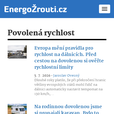
Toggl
navig
Povolená rychlost
Evropa mění pravidla pro
rychlost na dálnicích. Před
cestou na dovolenou si ověřte
rychlostní limity
5. 7. 2026 •
Jaroslav Ovesný
Dlouhé roky platilo, že při překročení hranic
většiny evropských států mohl řidič na
dálnici automaticky nastavit tempomat na
130 km/h,...
Na rodinnou dovolenou jsme
si pronajali karavan. Bylo to