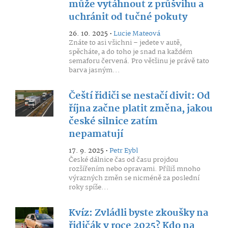
může vytáhnout z průšvihu a
uchránit od tučné pokuty
26. 10. 2025 •
Lucie Mateová
Znáte to asi všichni – jedete v autě,
spěcháte, a do toho je snad na každém
semaforu červená. Pro většinu je právě tato
barva jasným...
Čeští řidiči se nestačí divit: Od
října začne platit změna, jakou
české silnice zatím
nepamatují
17. 9. 2025 •
Petr Eybl
České dálnice čas od času projdou
rozšířením nebo opravami. Příliš mnoho
výrazných změn se nicméně za poslední
roky spíše...
Kvíz: Zvládli byste zkoušky na
řidičák v roce 2025? Kdo na