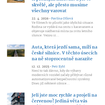
skvělé, ale přesto musíme
všechny varovat
22. 4. 2026 •
Pavlína Olšová
Ve filmech to působí jako idylická situace.
Rodina se vydává na cestu s karavanem a
objevuje nádherná místa za svitu letního
slunce. Vezou si...
Auta, která jezdí sama, míří na
české silnice. V těchto úsecích
na ně stoprocentně narazíte
12. 12. 2025 •
Petr Eybl
Není to tak dávno, kdy do výbavy
moderních vozidel začaly přibývat různé
automatizované bezpečnostní systémy.
Dnes již některé silnice...
Jeli jste moc rychle a projeli na
červenou? Jediná věta vás