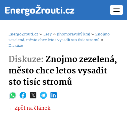
Toggl
navig
EnergoZrouti.cz
»
Lesy
»
Jihomoravský kraj
»
Znojmo
zezelená, město chce letos vysadit sto tisíc stromů
»
Diskuze
Diskuze:
Znojmo zezelená,
město chce letos vysadit
sto tisíc stromů
← Zpět na článek