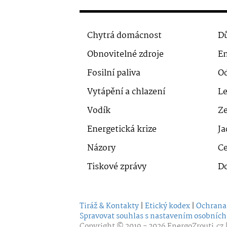
Chytrá domácnost
Dů
Obnovitelné zdroje
En
Fosilní paliva
O
Vytápění a chlazení
Le
Vodík
Ze
Energetická krize
Ja
Názory
Ce
Tiskové zprávy
D
Tiráž & Kontakty
|
Etický kodex
|
Ochrana
Spravovat souhlas s nastavením osobních
Copyright © 2019 - 2026
EnergoZrouti.cz