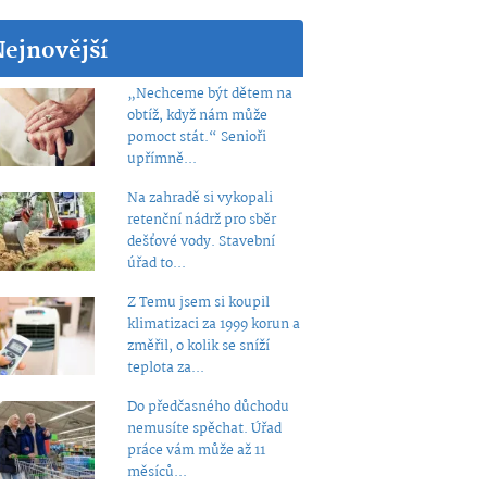
Nejnovější
„Nechceme být dětem na
obtíž, když nám může
pomoct stát.“ Senioři
upřímně...
Na zahradě si vykopali
retenční nádrž pro sběr
dešťové vody. Stavební
úřad to...
Z Temu jsem si koupil
klimatizaci za 1999 korun a
změřil, o kolik se sníží
teplota za...
Do předčasného důchodu
nemusíte spěchat. Úřad
práce vám může až 11
měsíců...