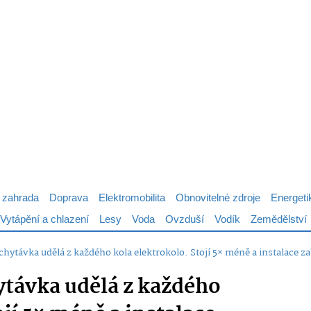
 zahrada
Doprava
Elektromobilita
Obnovitelné zdroje
Energeti
Vytápění a chlazení
Lesy
Voda
Ovzduší
Vodík
Zemědělství
chytávka udělá z každého kola elektrokolo. Stojí 5× méně a instalace z
ytávka udělá z každého