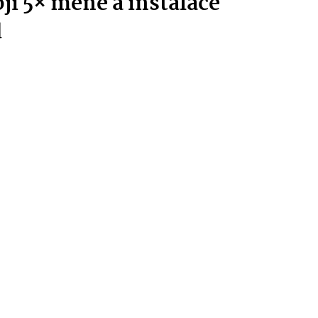
ojí 5× méně a instalace
d