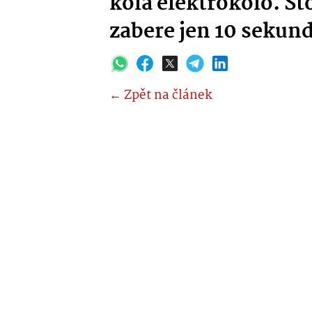
kola elektrokolo. St
zabere jen 10 sekun
← Zpět na článek