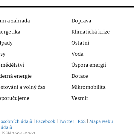
m a zahrada
Doprava
ergetika
Klimatická krize
dpady
Ostatní
sy
Voda
mědělství
Úspora energií
derná energie
Dotace
stování a volný čas
Mikromobilita
oporučujeme
Vesmír
 osobních údajů
|
Facebook
|
Twitter
|
RSS
|
Mapa webu
 údajů
| ISSN 2694-9962