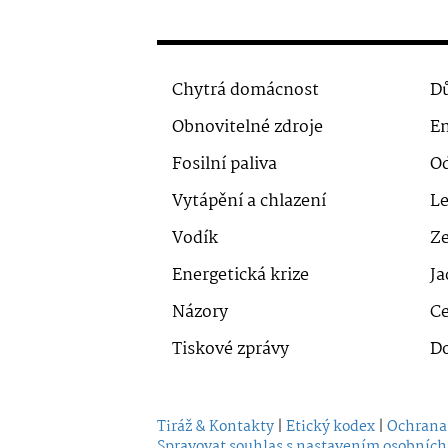
Chytrá domácnost
Dů
Obnovitelné zdroje
En
Fosilní paliva
O
Vytápění a chlazení
Le
Vodík
Ze
Energetická krize
Ja
Názory
Ce
Tiskové zprávy
D
Tiráž & Kontakty
|
Etický kodex
|
Ochrana
Spravovat souhlas s nastavením osobních