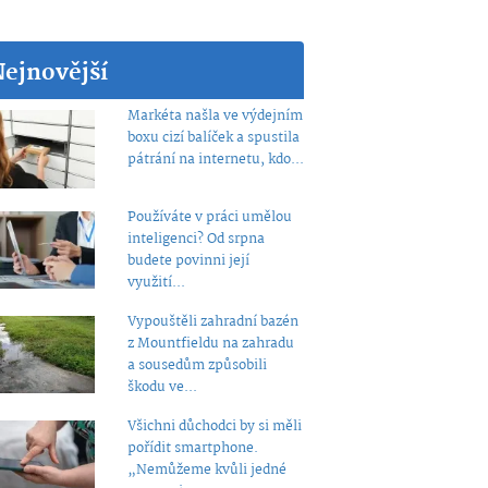
Nejnovější
Markéta našla ve výdejním
boxu cizí balíček a spustila
pátrání na internetu, kdo...
Používáte v práci umělou
inteligenci? Od srpna
budete povinni její
využití...
Vypouštěli zahradní bazén
z Mountfieldu na zahradu
a sousedům způsobili
škodu ve...
Všichni důchodci by si měli
pořídit smartphone.
„Nemůžeme kvůli jedné