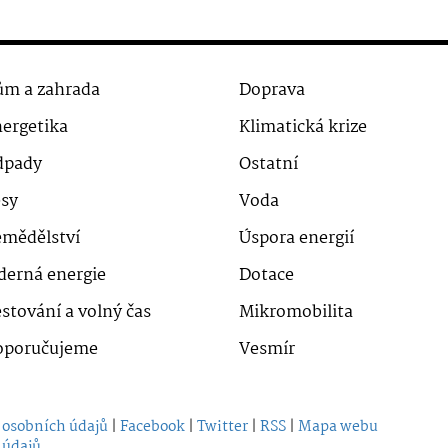
m a zahrada
Doprava
ergetika
Klimatická krize
dpady
Ostatní
sy
Voda
mědělství
Úspora energií
derná energie
Dotace
stování a volný čas
Mikromobilita
oporučujeme
Vesmír
 osobních údajů
|
Facebook
|
Twitter
|
RSS
|
Mapa webu
 údajů