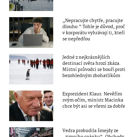
„Nepracujte chytře, pracujte
dlouho.“ Tohle je důvod, proč
v korporátu vyhrávají ti, kteří
se nepředřou
Jedné z nejkrásnějších
destinací světa hrozí zkáza.
Místní průvodci se bouří proti
bezohledným zbohatlíkům
Exprezident Klaus: Nevěřím
svým očím, ministr Macinka
chce být asi se všemi za dobře
Vedra probudila šmejdy ze
„zimního spánku“. Obchody