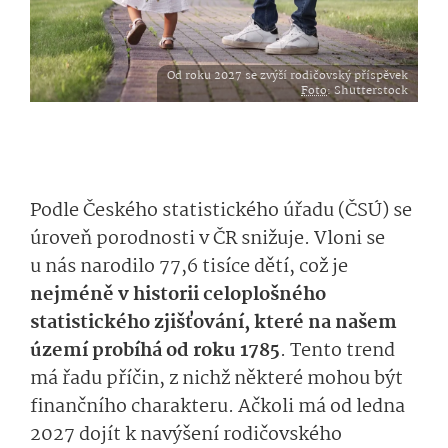
Od roku 2027 se zvýší rodičovský příspěvek
Foto
: Shutterstock
Podle Českého statistického úřadu (ČSÚ) se
úroveň porodnosti v ČR snižuje. Vloni se
u nás narodilo 77,6 tisíce dětí, což je
nejméně v historii celoplošného
statistického zjišťování, které na našem
území probíhá od roku 1785
.
Tento trend
má řadu příčin, z nichž některé mohou být
finančního charakteru. Ačkoli má od ledna
2027 dojít k navýšení rodičovského