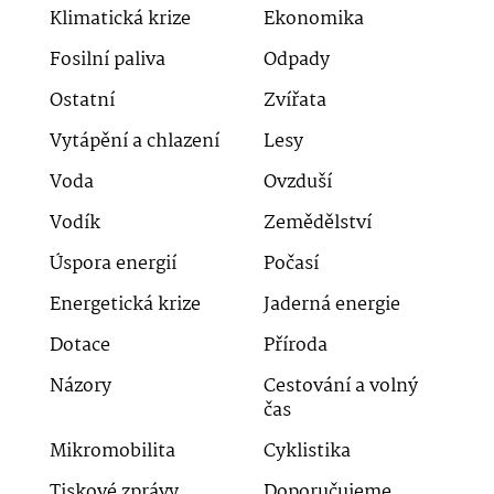
Klimatická krize
Ekonomika
Fosilní paliva
Odpady
Ostatní
Zvířata
Vytápění a chlazení
Lesy
Voda
Ovzduší
Vodík
Zemědělství
Úspora energií
Počasí
Energetická krize
Jaderná energie
Dotace
Příroda
Názory
Cestování a volný
čas
Mikromobilita
Cyklistika
Tiskové zprávy
Doporučujeme