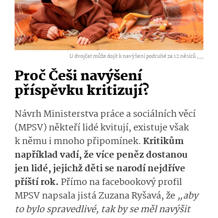
U dvojčat může dojít k navýšení podruhé za 12 něsíců ,
...
Proč Češi navýšení
příspěvku kritizují?
Návrh Ministerstva práce a sociálních věcí
(MPSV) někteří lidé kvitují, existuje však
k němu i mnoho připomínek.
Kritikům
například vadí, že více peněz dostanou
jen lidé, jejichž děti se narodí nejdříve
příští rok.
Přímo na facebookový profil
MPSV napsala jistá Zuzana Ryšavá, že
„aby
to bylo spravedlivé, tak by se měl navýšit