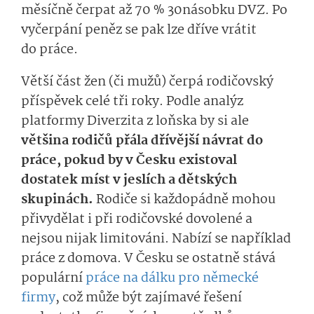
měsíčně čerpat až 70 % 30násobku DVZ. Po
vyčerpání peněz se pak lze dříve vrátit
do práce.
Větší část žen (či mužů) čerpá rodičovský
příspěvek celé tři roky. Podle analýz
platformy Diverzita z loňska by si ale
většina rodičů přála dřívější návrat do
práce, pokud by v Česku existoval
dostatek míst v jeslích a dětských
skupinách.
Rodiče si každopádně mohou
přivydělat i při rodičovské dovolené a
nejsou nijak limitováni. Nabízí se například
práce z domova. V Česku se ostatně stává
populární
práce na dálku pro německé
firmy
, což může být zajímavé řešení