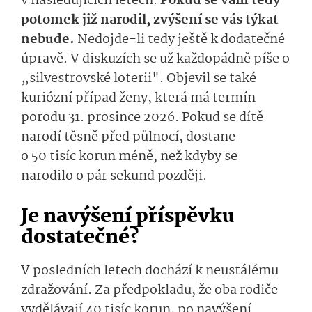
v následujících letech.
Pokud se vám tedy
potomek již narodil, zvýšení se vás týkat
nebude.
Nedojde-li tedy ještě k dodatečné
úpravě. V diskuzích se už každopádně píše o
„silvestrovské loterii". Objevil se také
kuriózní případ ženy, která má termín
porodu 31. prosince 2026. Pokud se dítě
narodí těsně před půlnocí, dostane
o 50 tisíc korun méně, než kdyby se
narodilo o pár sekund později.
Je navýšení příspěvku
dostatečné?
V posledních letech dochází k neustálému
zdražování. Za předpokladu, že oba rodiče
vydělávají 40 tisíc korun, po navýšení