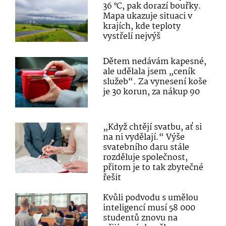
36 °C, pak dorazí bouřky.
Mapa ukazuje situaci v
krajích, kde teploty
vystřelí nejvýš
Dětem nedávám kapesné,
ale udělala jsem „ceník
služeb“. Za vynesení koše
je 30 korun, za nákup 90
„Když chtějí svatbu, ať si
na ni vydělají.“ Výše
svatebního daru stále
rozděluje společnost,
přitom je to tak zbytečné
řešit
Kvůli podvodu s umělou
inteligencí musí 58 000
studentů znovu na