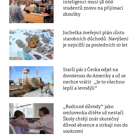
inteligencí musí 58 000
studentů znovu na přijímací
zkoušky
Juchelka zveřejnil plán růstu
starobních důchodů: Navýšení
je nejnižší za posledních 10 let
Starší pár z Česka odjel na
dovolenou do Ameriky a už se
nechce vrátit: „Je to všechno
lepší a levnější“
„Rodinné důvody“ jako
omluvenka dítěte už nestačí.
Školy chtějí znát skutečný
důvod absence a strkají nos do
soukromí