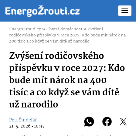
Toggl
navig
EnergoZrouti.cz
»
Chytrá domácnost
»
Zvýšení
rodičovského příspěvku v roce 2027: Kdo bude mít nárok na
400 tisíc a co když se vám dítě už narodilo
Zvýšení rodičovského
příspěvku v roce 2027: Kdo
bude mít nárok na 400
tisíc a co když se vám dítě
už narodilo
Petr Šindelář
21. 5. 2026 ▪ 10:37