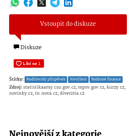
Vstoupit do diskuze
Diskuze
Štítky:
Rodičovský příspěvek
Navýšení
Rodinné finance
Zdroj:
statistikaamy.csu.gov.cz, mpsv.gov.cz, kurzy.cz,
novinky.cz, tn.nova.cz, diverzita.cz
Nejnovější z kategorie