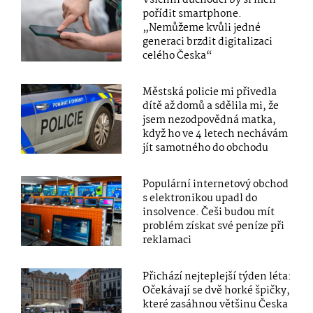
pořídit smartphone.
„Nemůžeme kvůli jedné
generaci brzdit digitalizaci
celého Česka“
Městská policie mi přivedla
dítě až domů a sdělila mi, že
jsem nezodpovědná matka,
když ho ve 4 letech nechávám
jít samotného do obchodu
Populární internetový obchod
s elektronikou upadl do
insolvence. Češi budou mít
problém získat své peníze při
reklamaci
Přichází nejteplejší týden léta:
Očekávají se dvě horké špičky,
které zasáhnou většinu Česka