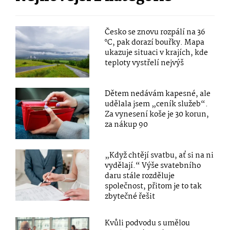
Česko se znovu rozpálí na 36
°C, pak dorazí bouřky. Mapa
ukazuje situaci v krajích, kde
teploty vystřelí nejvýš
Dětem nedávám kapesné, ale
udělala jsem „ceník služeb“.
Za vynesení koše je 30 korun,
za nákup 90
„Když chtějí svatbu, ať si na ni
vydělají.“ Výše svatebního
daru stále rozděluje
společnost, přitom je to tak
zbytečné řešit
Kvůli podvodu s umělou