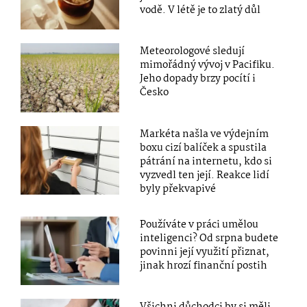
vodě. V létě je to zlatý důl
Meteorologové sledují
mimořádný vývoj v Pacifiku.
Jeho dopady brzy pocítí i
Česko
Markéta našla ve výdejním
boxu cizí balíček a spustila
pátrání na internetu, kdo si
vyzvedl ten její. Reakce lidí
byly překvapivé
Používáte v práci umělou
inteligenci? Od srpna budete
povinni její využití přiznat,
jinak hrozí finanční postih
Všichni důchodci by si měli