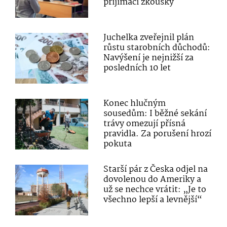
přijímací zkoušky
Juchelka zveřejnil plán
růstu starobních důchodů:
Navýšení je nejnižší za
posledních 10 let
Konec hlučným
sousedům: I běžné sekání
trávy omezují přísná
pravidla. Za porušení hrozí
pokuta
Starší pár z Česka odjel na
dovolenou do Ameriky a
už se nechce vrátit: „Je to
všechno lepší a levnější“