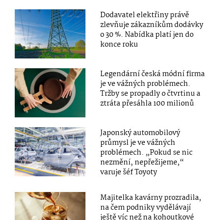
Dodavatel elektřiny právě
zlevňuje zákazníkům dodávky
o 30 %. Nabídka platí jen do
konce roku
Legendární česká módní firma
je ve vážných problémech.
Tržby se propadly o čtvrtinu a
ztráta přesáhla 100 milionů
Japonský automobilový
průmysl je ve vážných
problémech. „Pokud se nic
nezmění, nepřežijeme,“
varuje šéf Toyoty
Majitelka kavárny prozradila,
na čem podniky vydělávají
ještě víc než na kohoutkové