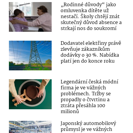
„Rodinné důvody“ jako
omluvenka dítěte už
nestačí. Školy chtějí znát
skutečný důvod absence a
strkají nos do soukromí
Dodavatel elektřiny právě
zlevňuje zákazníkům
dodávky o 30 %. Nabídka
platí jen do konce roku
Legendární česká módní
firma je ve vážných
problémech. Tržby se
propadly o čtvrtinu a
ztráta přesáhla 100
milionů
Japonský automobilový
průmysl je ve vážných