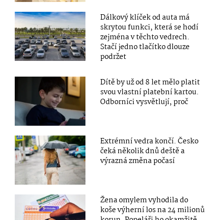
Dálkový klíček od auta má
skrytou funkci, která se hodí
zejména v těchto vedrech.
Stačí jedno tlačítko dlouze
podržet
Dítě by už od 8 let mělo platit
svou vlastní platební kartou.
Odborníci vysvětlují, proč
Extrémní vedra končí. Česko
čeká několik dnů deště a
výrazná změna počasí
Žena omylem vyhodila do
koše výherní los na 24 milionů