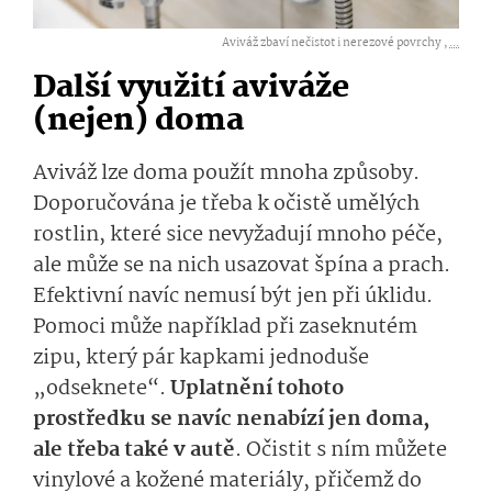
Aviváž zbaví nečistot i nerezové povrchy ,
...
Další využití aviváže
(nejen) doma
Aviváž lze doma použít mnoha způsoby.
Doporučována je třeba k očistě umělých
rostlin, které sice nevyžadují mnoho péče,
ale může se na nich usazovat špína a prach.
Efektivní navíc nemusí být jen při úklidu.
Pomoci může například při zaseknutém
zipu, který pár kapkami jednoduše
„odseknete“.
Uplatnění tohoto
prostředku se navíc nenabízí jen doma,
ale třeba také v autě
. Očistit s ním můžete
vinylové a kožené materiály, přičemž do