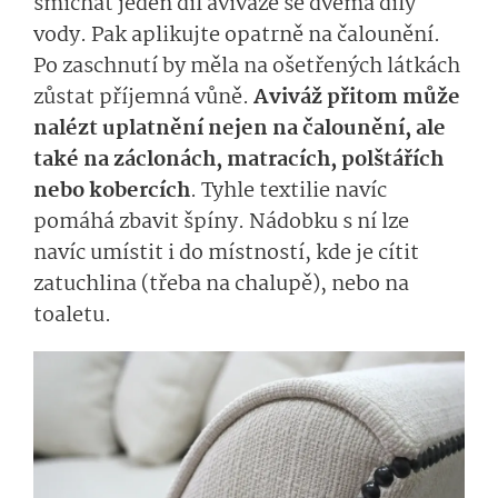
smíchat jeden díl aviváže se dvěma díly
vody. Pak aplikujte opatrně na čalounění.
Po zaschnutí by měla na ošetřených látkách
zůstat příjemná vůně.
Aviváž přitom může
nalézt uplatnění nejen na čalounění, ale
také na záclonách, matracích, polštářích
nebo kobercích
. Tyhle textilie navíc
pomáhá zbavit špíny. Nádobku s ní lze
navíc umístit i do místností, kde je cítit
zatuchlina (třeba na chalupě), nebo na
toaletu.