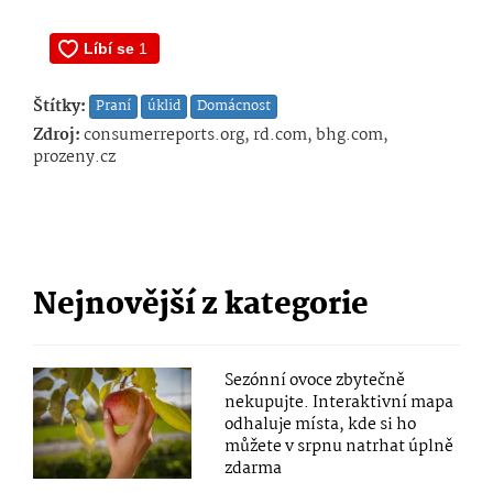
Štítky:
Praní
úklid
Domácnost
Zdroj:
consumerreports.org, rd.com, bhg.com,
prozeny.cz
Nejnovější z kategorie
Sezónní ovoce zbytečně
nekupujte. Interaktivní mapa
odhaluje místa, kde si ho
můžete v srpnu natrhat úplně
zdarma