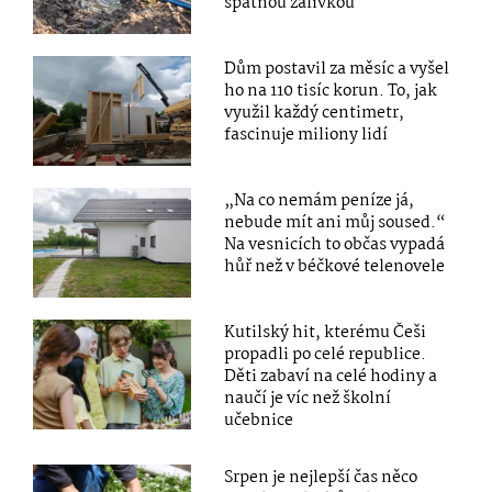
špatnou zálivkou
Dům postavil za měsíc a vyšel
ho na 110 tisíc korun. To, jak
využil každý centimetr,
fascinuje miliony lidí
„Na co nemám peníze já,
nebude mít ani můj soused.“
Na vesnicích to občas vypadá
hůř než v béčkové telenovele
Kutilský hit, kterému Češi
propadli po celé republice.
Děti zabaví na celé hodiny a
naučí je víc než školní
učebnice
Srpen je nejlepší čas něco