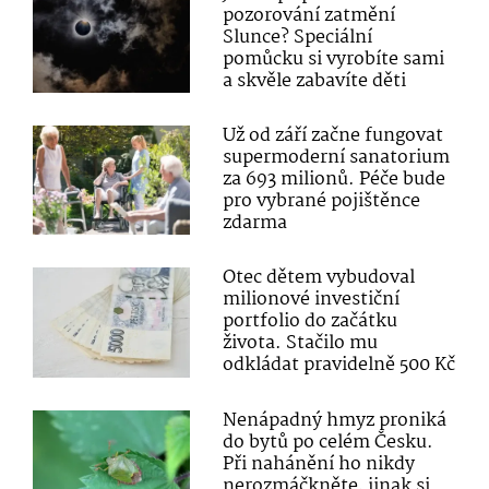
pozorování zatmění
Slunce? Speciální
pomůcku si vyrobíte sami
a skvěle zabavíte děti
Už od září začne fungovat
supermoderní sanatorium
za 693 milionů. Péče bude
pro vybrané pojištěnce
zdarma
Otec dětem vybudoval
milionové investiční
portfolio do začátku
života. Stačilo mu
odkládat pravidelně 500 Kč
Nenápadný hmyz proniká
do bytů po celém Česku.
Při nahánění ho nikdy
nerozmáčkněte, jinak si