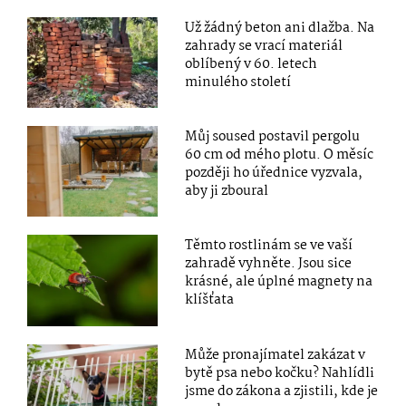
Už žádný beton ani dlažba. Na
zahrady se vrací materiál
oblíbený v 60. letech
minulého století
Můj soused postavil pergolu
60 cm od mého plotu. O měsíc
později ho úřednice vyzvala,
aby ji zboural
Těmto rostlinám se ve vaší
zahradě vyhněte. Jsou sice
krásné, ale úplné magnety na
klíšťata
Může pronajímatel zakázat v
bytě psa nebo kočku? Nahlídli
jsme do zákona a zjistili, kde je