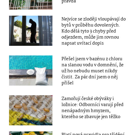
pravda
Nejvíce se zloději vloupávají do
bytů v průběhu dovolených.
Kdo dělá tyto 3 chyby před
odjezdem, může jim rovnou
napsat uvítací dopis
Přešel jsem v bazénu z chloru
na slanou vodu v domnění, že
už ho nebudu muset nikdy
čistit. Za pár dní jsem o něj
přišel
Zamořují české obýváky i
ložnice: Odborníci varují před
nenápadným hmyzem,
kterého se zbavuje jen těžko
Platí nová pravidla pro třídění