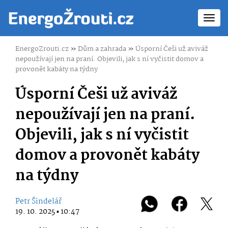
Toggl
navig
EnergoZrouti.cz
»
Dům a zahrada
»
Úsporní Češi už aviváž
nepoužívají jen na praní. Objevili, jak s ní vyčistit domov a
provonět kabáty na týdny
Úsporní Češi už aviváž
nepoužívají jen na praní.
Objevili, jak s ní vyčistit
domov a provonět kabáty
na týdny
Petr Šindelář
19. 10. 2025 ▪ 10:47