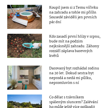
Koupil jsem si z Temu vířivku
na zahradu a tohle mi přišlo.
Sousedé záviděli jen prvních
pár dní
Kdo zasadí první hlízy v srpnu,
bude mít na podzim
nejkrásnější zahradu. Záhony
rozzáří záplava barevných
květů
Darovaný byt rozhádal rodinu
na 20 let. Dokud sestra byt
neprodá a nedá mi půlku,
nepromluvím s ní
Co dělat s trávníkem
spáleným sluncem? Zalévání
ho může ještě více poškodit