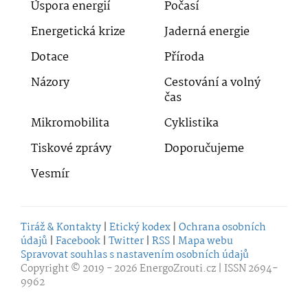
Úspora energií
Počasí
Energetická krize
Jaderná energie
Dotace
Příroda
Názory
Cestování a volný
čas
Mikromobilita
Cyklistika
Tiskové zprávy
Doporučujeme
Vesmír
Tiráž & Kontakty
|
Etický kodex
|
Ochrana osobních
údajů
|
Facebook
|
Twitter
|
RSS
|
Mapa webu
Spravovat souhlas s nastavením osobních údajů
Copyright © 2019 - 2026
EnergoZrouti.cz
| ISSN 2694-
9962