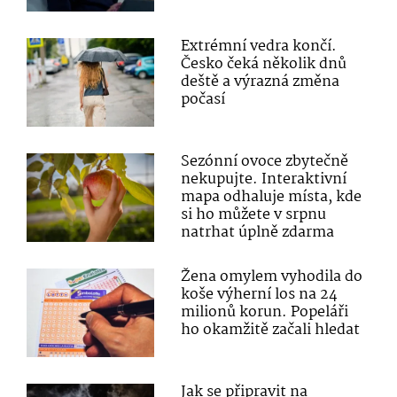
Extrémní vedra končí.
Česko čeká několik dnů
deště a výrazná změna
počasí
Sezónní ovoce zbytečně
nekupujte. Interaktivní
mapa odhaluje místa, kde
si ho můžete v srpnu
natrhat úplně zdarma
Žena omylem vyhodila do
koše výherní los na 24
milionů korun. Popeláři
ho okamžitě začali hledat
Jak se připravit na