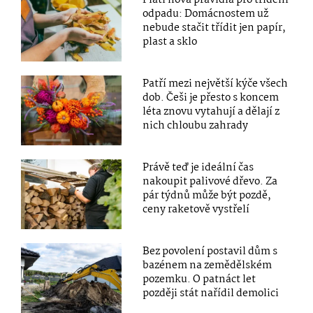
odpadu: Domácnostem už
nebude stačit třídit jen papír,
plast a sklo
Patří mezi největší kýče všech
dob. Češi je přesto s koncem
léta znovu vytahují a dělají z
nich chloubu zahrady
Právě teď je ideální čas
nakoupit palivové dřevo. Za
pár týdnů může být pozdě,
ceny raketově vystřelí
Bez povolení postavil dům s
bazénem na zemědělském
pozemku. O patnáct let
později stát nařídil demolici