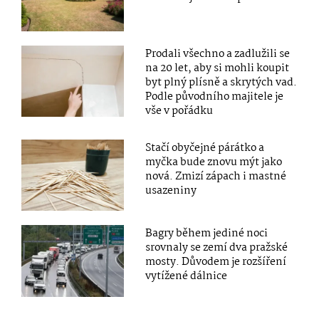
Prodali všechno a zadlužili se
na 20 let, aby si mohli koupit
byt plný plísně a skrytých vad.
Podle původního majitele je
vše v pořádku
Stačí obyčejné párátko a
myčka bude znovu mýt jako
nová. Zmizí zápach i mastné
usazeniny
Bagry během jediné noci
srovnaly se zemí dva pražské
mosty. Důvodem je rozšíření
vytížené dálnice