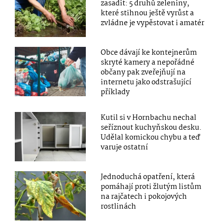
zasadit: 5 druhů zeleniny,
které stihnou ještě vyrůst a
zvládne je vypěstovat i amatér
Obce dávají ke kontejnerům
skryté kamery a nepořádné
občany pak zveřejňují na
internetu jako odstrašující
příklady
Kutil si v Hornbachu nechal
seříznout kuchyňskou desku.
Udělal komickou chybu a teď
varuje ostatní
Jednoduchá opatření, která
pomáhají proti žlutým listům
na rajčatech i pokojových
rostlinách