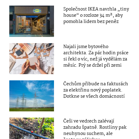
Společnost IKEA navrhla „tiny
house“ o rozloze 34 m², aby
pomohla lidem bez peněz
Najali jsme bytového
architekta. Za pár hodin práce
si řekl o víc, než já vydělám za
měsíc. Prý se držel při zemi
Čechům přibude na fakturách
za elektřinu nový poplatek.
Dotkne se všech domácností
Češi ve vedrech zalévají
zahradu špatně. Rostliny pak
neuhynou suchem, ale