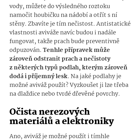
vody, můžete do výsledného roztoku
namočit houbičku na nádobí a otřít s ní
stěny. Zbavíte je tím nečistost. Antistatické
vlastnosti aviváže navíc budou i nadále
fungovat, takže prach bude preventivně
odpuzován.
Tenhle přípravek může
zároveň odstranit prach a nečistoty
z některých typů podlah, kterým zároveň
dodá i příjemný lesk
. Na jaké podlahy je
možné aviváž použít? Vyzkoušet ji lze třeba
na dlaždice nebo tvrdé dřevěné povrchy.
Očista nerezových
materiálů a elektroniky
Ano, aviváž je možné použít i tímhle