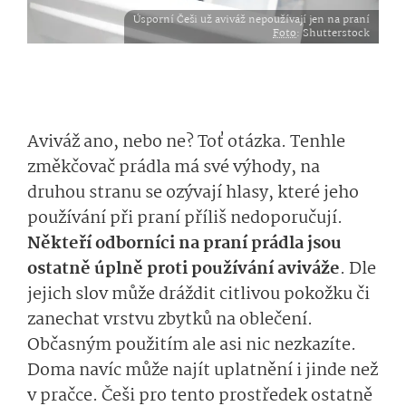
Úsporní Češi už aviváž nepoužívají jen na praní
Foto
: Shutterstock
Aviváž ano, nebo ne? Toť otázka. Tenhle
změkčovač prádla má své výhody, na
druhou stranu se ozývají hlasy, které jeho
používání při praní příliš nedoporučují.
Někteří odborníci na praní prádla jsou
ostatně úplně proti používání aviváže
. Dle
jejich slov může dráždit citlivou pokožku či
zanechat vrstvu zbytků na oblečení.
Občasným použitím ale asi nic nezkazíte.
Doma navíc může najít uplatnění i jinde než
v pračce. Češi pro tento prostředek ostatně