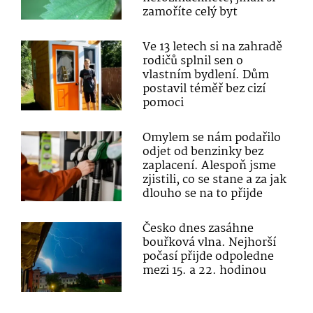
zamoříte celý byt
Ve 13 letech si na zahradě
rodičů splnil sen o
vlastním bydlení. Dům
postavil téměř bez cizí
pomoci
Omylem se nám podařilo
odjet od benzinky bez
zaplacení. Alespoň jsme
zjistili, co se stane a za jak
dlouho se na to přijde
Česko dnes zasáhne
bouřková vlna. Nejhorší
počasí přijde odpoledne
mezi 15. a 22. hodinou