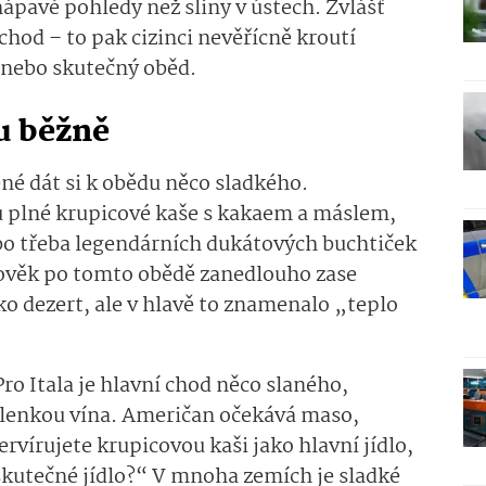
hápavé pohledy než sliny v ústech. Zvlášť
 chod – to pak cizinci nevěřícně kroutí
p, nebo skutečný oběd.
u běžně
né dát si k obědu něco sladkého.
u plné krupicové kaše s kakaem a máslem,
o třeba legendárních dukátových buchtiček
ověk po tomto obědě zanedlouho zase
ako dezert, ale v hlavě to znamenalo „teplo
 Pro Itala je hlavní chod něco slaného,
klenkou vína. Američan očekává maso,
ervírujete krupicovou kaši jako hlavní jídlo,
 skutečné jídlo?“ V mnoha zemích je sladké