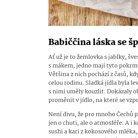
Babiččina láska se š
Ať už je to žemlovka s jablky, š
s mákem, jedno mají tyto pokrmy 
Většina z nich pochází z časů, kdy
celou rodinu. Sladká jídla byla l
s nimi uměly kouzlit. Dokázaly o
proměnit v jídlo, na které se vzp
Není divu, že pro mnoho Čechů pře
jen o chuti, ale o atmosféře. A i
sushi a kari z kokosového mléka, 