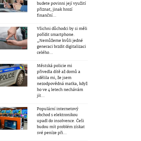
budete povinni její využití
přiznat, jinak hrozí
finanční...
Všichni důchodci by si měli
pořídit smartphone.
„Nemůžeme kvůli jedné
generaci brzdit digitalizaci
celého...
Městská policie mi
přivedla dítě až domů a
sdělila mi, že jsem
nezodpovědná matka, když
ho ve 4 letech nechávám
jít...
Populární internetový
obchod s elektronikou
upadl do insolvence. Češi
budou mít problém získat
své peníze při...