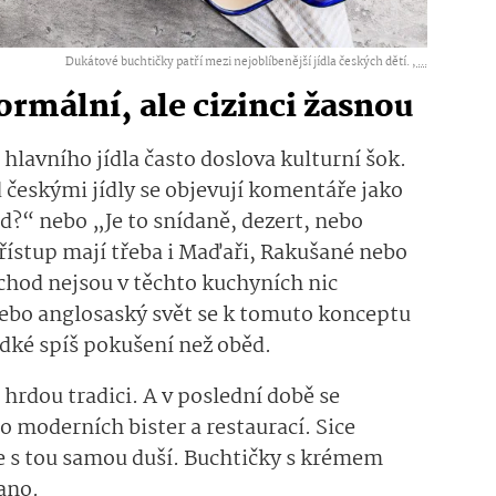
Dukátové buchtičky patří mezi nejoblíbenější jídla českých dětí. ,
...
ormální, ale cizinci žasnou
 hlavního jídla často doslova kulturní šok.
 českými jídly se objevují komentáře jako
od?“ nebo „Je to snídaně, dezert, nebo
řístup mají třeba i Maďaři, Rakušané nebo
í chod nejsou v těchto kuchyních nic
nebo anglosaský svět se k tomuto konceptu
adké spíš pokušení než oběd.
 hrdou tradici. A v poslední době se
do moderních bister a restaurací. Sice
e s tou samou duší. Buchtičky s krémem
ano.