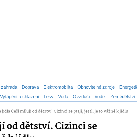
 zahrada
Doprava
Elektromobilita
Obnovitelné zdroje
Energeti
Vytápění a chlazení
Lesy
Voda
Ovzduší
Vodík
Zemědělství
 jídla Češi milují od dětství. Cizinci se ptají, jestli je to vážně k jídlu
í od dětství. Cizinci se