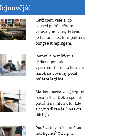
Nejnovější
Když jsem viděla, co
soused pořídil dětem,
vstávaly mi vlasy hrůzou.
Je to horší než trampolína s
bungee jumpingem...
Potomka nemůžete z
dědictví jen tak
vyškrtnout. Přesto ho ale o
nárok na povinný podíl
můžete legálně...
Markéta našla ve výdejním
boxu cizí balíček a spustila
pátrání na internetu, kdo
si vyzvedl ten její. Reakce
lidí byly...
Používáte v práci umělou
inteligenci? Od srpna