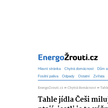
Hlavní stránka
Chytrá domácnost
Dům a
Fosilní paliva
Odpady
Ostatní
Zvířata
EnergoZrouti.cz
»
Chytrá domácnost
»
Tahle
Tahle jídla Češi miluj