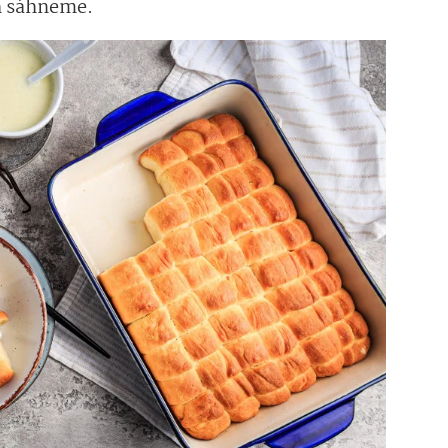
h sáhneme.