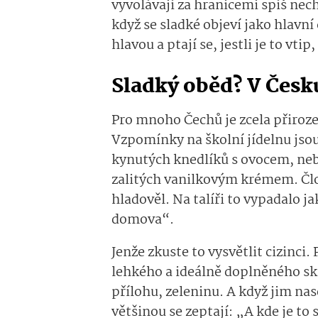
vyvolávají za hranicemi spíš nec
když se sladké objeví jako hlavní
hlavou a ptají se, jestli je to vti
Sladký oběd? V Česk
Pro mnoho Čechů je zcela přiroze
Vzpomínky na školní jídelnu jso
kynutých knedlíků s ovocem, neb
zalitých vanilkovým krémem. Čl
hladověl. Na talíři to vypadalo j
domova“.
Jenže zkuste to vysvětlit cizinci.
lehkého a ideálně doplněného s
přílohu, zeleninu. A když jim nas
většinou se zeptají: „A kde je to