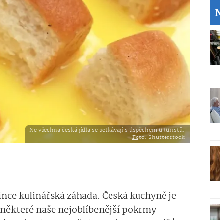
Ne všechna česká jídla se setkávají s úspěchem u turistů.
Foto
: Shutterstock
zince kulinářská záhada. Česká kuchyně je
e některé naše nejoblíbenější pokrmy