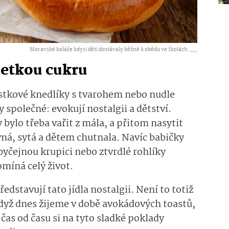
Moravské koláče kdysi děti dostávaly běžně k obědu ve školách. ,
...
petkou cukru
vestkové knedlíky s tvarohem nebo nudle
společné: evokují nostalgii a dětství.
 bylo třeba vařit z mála, a přitom nasytit
evná, sytá a dětem chutnala. Navíc babičky
byčejnou krupici nebo ztvrdlé rohlíky
omíná celý život.
dstavují tato jídla nostalgii. Není to totiž
 když dnes žijeme v době avokádových toastů,
čas od času si na tyto sladké poklady