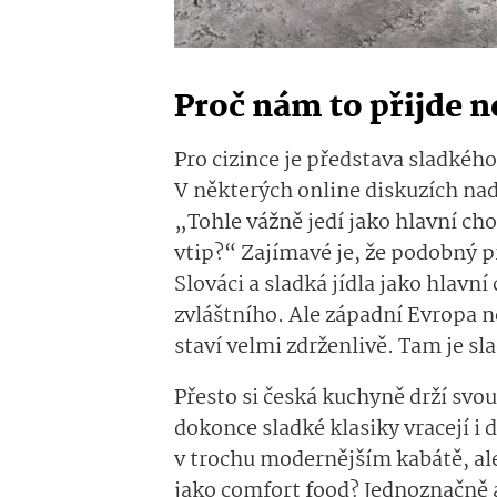
Proč nám to přijde n
Pro cizince je představa sladkého
V některých online diskuzích nad
„Tohle vážně jedí jako hlavní ch
vtip?“ Zajímavé je, že podobný p
Slováci a sladká jídla jako hlavn
zvláštního. Ale západní Evropa 
staví velmi zdrženlivě. Tam je sl
Přesto si česká kuchyně drží svou
dokonce sladké klasiky vracejí i 
v trochu modernějším kabátě, al
jako comfort food? Jednoznačně 