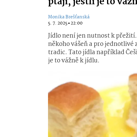
ptají, jestli je to váž
Monika Brešťanská
5. 7. 2025 ▪ 22:00
Jídlo není jen nutnost k přežití
někoho vášeň a pro jednotlivé
tradic. Tato jídla například Češi 
je to vážně k jídlu.