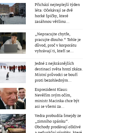
Přichází nejteplejší týden
léta: Očekávají se dvě
horké špičky, které
zasáhnou většinu...
„Nepracujte chytře,
pracujte dlouho.“ Tohle je
důvod, proč v korporátu
vyhrávají ti, kteří se...
Jedné z nejkrásnějších
destinací světa hrozí zkáza.
Místní průvodci se bouří
proti bezohledným...
Exprezident Klaus:
Nevěřím svým očím,
ministr Macinka chce být
asi se všemi za...
Vedra probudila šmejdy ze
„zimního spánku“.
Obchody prodávají ošklivé
a nefunkční výrobky, které