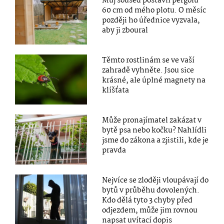
Můj soused postavil pergolu
60 cm od mého plotu. O měsíc
později ho úřednice vyzvala,
aby ji zboural
Těmto rostlinám se ve vaší
zahradě vyhněte. Jsou sice
krásné, ale úplné magnety na
klíšťata
Může pronajímatel zakázat v
bytě psa nebo kočku? Nahlídli
jsme do zákona a zjistili, kde je
pravda
Nejvíce se zloději vloupávají do
bytů v průběhu dovolených.
Kdo dělá tyto 3 chyby před
odjezdem, může jim rovnou
napsat uvítací dopis