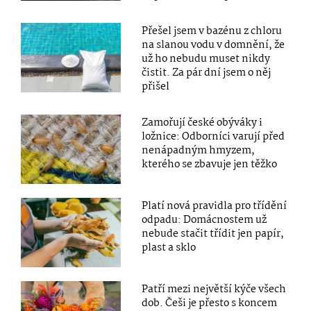
Přešel jsem v bazénu z chloru
na slanou vodu v domnění, že
už ho nebudu muset nikdy
čistit. Za pár dní jsem o něj
přišel
Zamořují české obýváky i
ložnice: Odborníci varují před
nenápadným hmyzem,
kterého se zbavuje jen těžko
Platí nová pravidla pro třídění
odpadu: Domácnostem už
nebude stačit třídit jen papír,
plast a sklo
Patří mezi největší kýče všech
dob. Češi je přesto s koncem