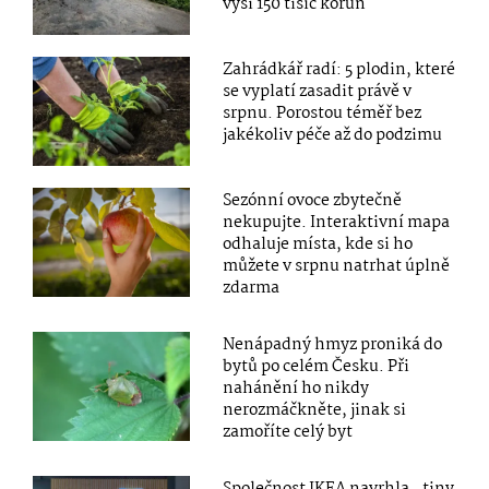
výši 150 tisíc korun
Zahrádkář radí: 5 plodin, které
se vyplatí zasadit právě v
srpnu. Porostou téměř bez
jakékoliv péče až do podzimu
Sezónní ovoce zbytečně
nekupujte. Interaktivní mapa
odhaluje místa, kde si ho
můžete v srpnu natrhat úplně
zdarma
Nenápadný hmyz proniká do
bytů po celém Česku. Při
nahánění ho nikdy
nerozmáčkněte, jinak si
zamoříte celý byt