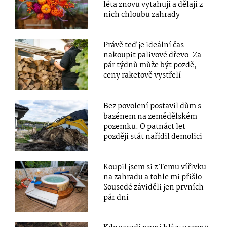
léta znovu vytahují a dělají z
nich chloubu zahrady
Právě teď je ideální čas
nakoupit palivové dřevo. Za
pár týdnů může být pozdě,
ceny raketově vystřelí
Bez povolení postavil dům s
bazénem na zemědělském
pozemku. O patnáct let
později stát nařídil demolici
Koupil jsem si z Temu vířivku
na zahradu a tohle mi přišlo.
Sousedé záviděli jen prvních
pár dní