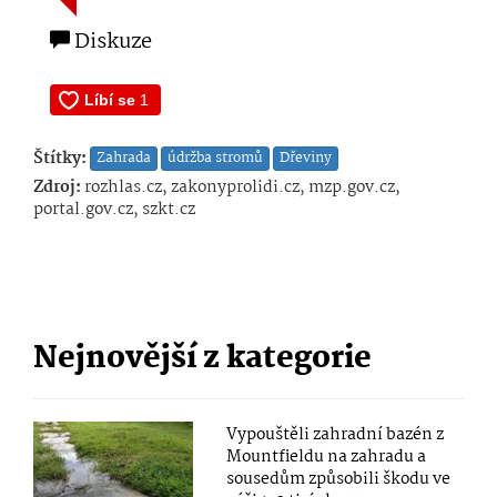
Diskuze
Štítky:
Zahrada
údržba stromů
Dřeviny
Zdroj:
rozhlas.cz, zakonyprolidi.cz, mzp.gov.cz,
portal.gov.cz, szkt.cz
Nejnovější z kategorie
Vypouštěli zahradní bazén z
Mountfieldu na zahradu a
sousedům způsobili škodu ve