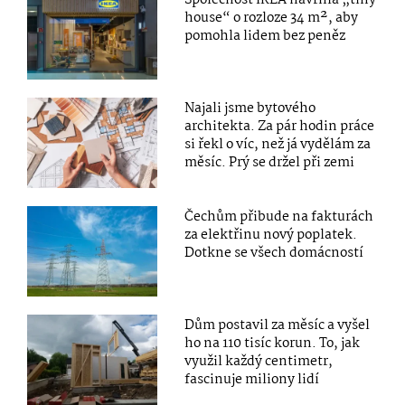
Společnost IKEA navrhla „tiny
house“ o rozloze 34 m², aby
pomohla lidem bez peněz
Najali jsme bytového
architekta. Za pár hodin práce
si řekl o víc, než já vydělám za
měsíc. Prý se držel při zemi
Čechům přibude na fakturách
za elektřinu nový poplatek.
Dotkne se všech domácností
Dům postavil za měsíc a vyšel
ho na 110 tisíc korun. To, jak
využil každý centimetr,
fascinuje miliony lidí