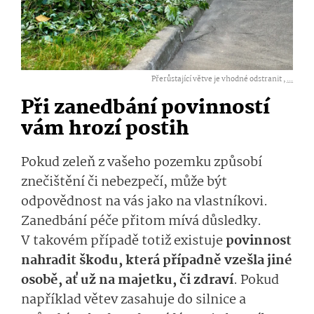
Přerůstající větve je vhodné odstranit ,
...
Při zanedbání povinností
vám hrozí postih
Pokud zeleň z vašeho pozemku způsobí
znečištění či nebezpečí, může být
odpovědnost na vás jako na vlastníkovi.
Zanedbání péče přitom mívá důsledky.
V takovém případě totiž existuje
povinnost
nahradit škodu, která případně vzešla jiné
osobě, ať už na majetku, či zdraví
.
Pokud
například větev zasahuje do silnice a