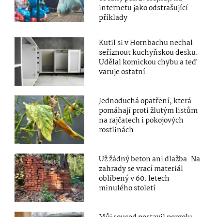
internetu jako odstrašující
příklady
Kutil si v Hornbachu nechal
seříznout kuchyňskou desku.
Udělal komickou chybu a teď
varuje ostatní
Jednoduchá opatření, která
pomáhají proti žlutým listům
na rajčatech i pokojových
rostlinách
Už žádný beton ani dlažba. Na
zahrady se vrací materiál
oblíbený v 60. letech
minulého století