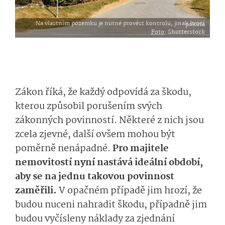
Na vlastním pozemku je nutné provést kontrolu, jinak hrozí pokuta
Foto
: Shutterstock
Zákon říká, že každý odpovídá za škodu,
kterou způsobil porušením svých
zákonných povinností. Některé z nich jsou
zcela zjevné, další ovšem mohou být
poměrně nenápadné.
Pro majitele
nemovitostí nyní nastává ideální období,
aby se na jednu takovou povinnost
zaměřili.
V opačném případě jim hrozí, že
budou nuceni nahradit škodu, případně jim
budou vyčísleny náklady za zjednání