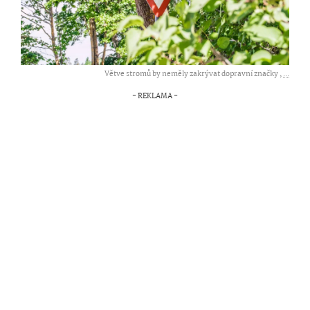
Větve stromů by neměly zakrývat dopravní značky ,
...