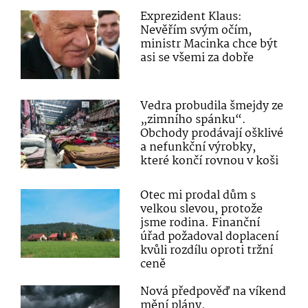
Exprezident Klaus:
Nevěřím svým očím,
ministr Macinka chce být
asi se všemi za dobře
Vedra probudila šmejdy ze
„zimního spánku“.
Obchody prodávají ošklivé
a nefunkční výrobky,
které končí rovnou v koši
Otec mi prodal dům s
velkou slevou, protože
jsme rodina. Finanční
úřad požadoval doplacení
kvůli rozdílu oproti tržní
ceně
Nová předpověď na víkend
mění plány.