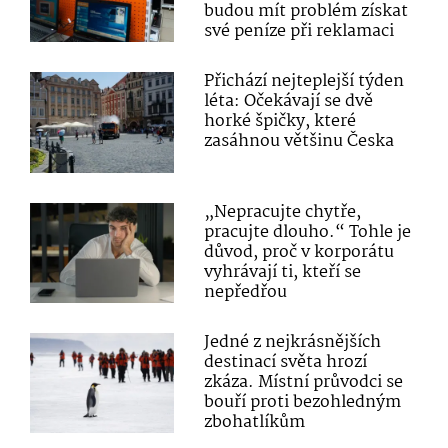
budou mít problém získat
své peníze při reklamaci
Přichází nejteplejší týden
léta: Očekávají se dvě
horké špičky, které
zasáhnou většinu Česka
„Nepracujte chytře,
pracujte dlouho.“ Tohle je
důvod, proč v korporátu
vyhrávají ti, kteří se
nepředřou
Jedné z nejkrásnějších
destinací světa hrozí
zkáza. Místní průvodci se
bouří proti bezohledným
zbohatlíkům