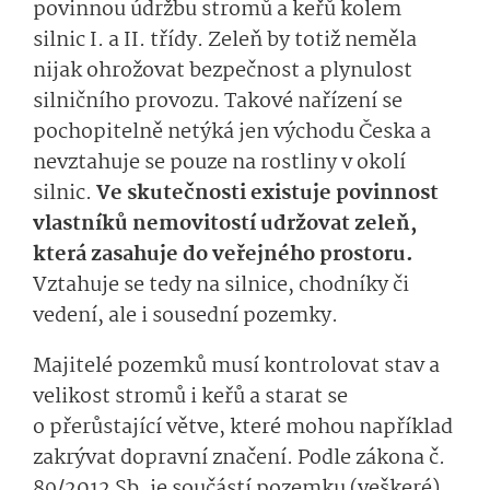
povinnou údržbu stromů a keřů kolem
silnic I. a II. třídy. Zeleň by totiž neměla
nijak ohrožovat bezpečnost a plynulost
silničního provozu. Takové nařízení se
pochopitelně netýká jen východu Česka a
nevztahuje se pouze na rostliny v okolí
silnic.
Ve skutečnosti existuje povinnost
vlastníků nemovitostí udržovat zeleň,
která zasahuje do veřejného prostoru.
Vztahuje se tedy na silnice, chodníky či
vedení, ale i sousední pozemky.
Majitelé pozemků musí kontrolovat stav a
velikost stromů i keřů a starat se
o přerůstající větve, které mohou například
zakrývat dopravní značení. Podle zákona č.
89/2012 Sb. je součástí pozemku (veškeré)