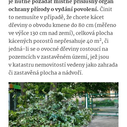
je nutné požádat místně příslušný orgán
ochrany přírody o vydání povolení.
Činit
to nemusíte v případě, že chcete kácet
dřeviny o obvodu kmene do 80 cm (měřeno
ve výšce 130 cm nad zemí), celková plocha
2
kácených porostů nepřesahuje 40 m
, či
jedná-li se o ovocné dřeviny rostoucí na
pozemcích v zastavěném území, jež jsou
v katastru nemovitostí vedeny jako zahrada
či zastavěná plocha a nádvoří.