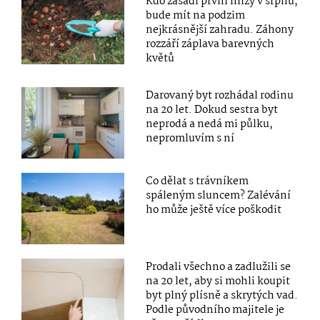
Kdo zasadí první hlízy v srpnu,
bude mít na podzim
nejkrásnější zahradu. Záhony
rozzáří záplava barevných
květů
Darovaný byt rozhádal rodinu
na 20 let. Dokud sestra byt
neprodá a nedá mi půlku,
nepromluvím s ní
Co dělat s trávníkem
spáleným sluncem? Zalévání
ho může ještě více poškodit
Prodali všechno a zadlužili se
na 20 let, aby si mohli koupit
byt plný plísně a skrytých vad.
Podle původního majitele je