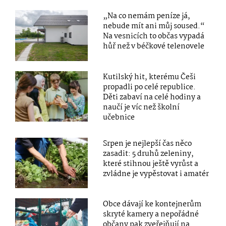
„Na co nemám peníze já,
nebude mít ani můj soused.“
Na vesnicích to občas vypadá
hůř než v béčkové telenovele
Kutilský hit, kterému Češi
propadli po celé republice.
Děti zabaví na celé hodiny a
naučí je víc než školní
učebnice
Srpen je nejlepší čas něco
zasadit: 5 druhů zeleniny,
které stihnou ještě vyrůst a
zvládne je vypěstovat i amatér
Obce dávají ke kontejnerům
skryté kamery a nepořádné
občany pak zveřejňují na