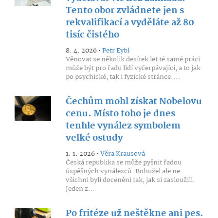
Tento obor zvládnete jen s
rekvalifikací a vyděláte až 80
tisíc čistého
8. 4. 2026 •
Petr Eybl
Věnovat se několik desítek let té samé práci
může být pro řadu lidí vyčerpávající, a to jak
po psychické, tak i fyzické stránce....
Čechům mohl získat Nobelovu
cenu. Místo toho je dnes
tenhle vynález symbolem
velké ostudy
1. 1. 2026 •
Věra Krausová
Česká republika se může pyšnit řadou
úspěšných vynálezců. Bohužel ale ne
všichni byli doceněni tak, jak si zasloužili.
Jeden z...
Po fritéze už neštěkne ani pes.