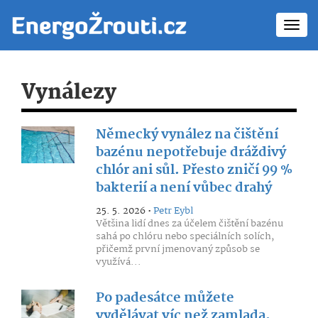
Toggl
navig
Vynálezy
Německý vynález na čištění
bazénu nepotřebuje dráždivý
chlór ani sůl. Přesto zničí 99 %
bakterií a není vůbec drahý
25. 5. 2026 •
Petr Eybl
Většina lidí dnes za účelem čištění bazénu
sahá po chlóru nebo speciálních solích,
přičemž první jmenovaný způsob se
využívá...
Po padesátce můžete
vydělávat víc než zamlada.