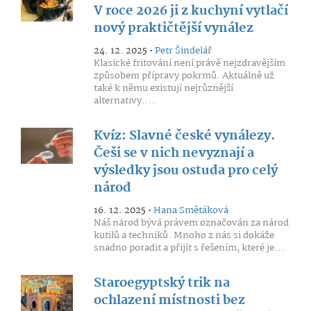
V roce 2026 ji z kuchyní vytlačí
nový praktičtější vynález
24. 12. 2025 •
Petr Šindelář
Klasické fritování není právě nejzdravějším
způsobem přípravy pokrmů. Aktuálně už
také k němu existují nejrůznější
alternativy....
Kvíz: Slavné české vynálezy.
Češi se v nich nevyznají a
výsledky jsou ostuda pro celý
národ
16. 12. 2025 •
Hana Smětáková
Náš národ bývá právem označován za národ
kutilů a techniků. Mnoho z nás si dokáže
snadno poradit a přijít s řešením, které je...
Staroegyptský trik na
ochlazení místnosti bez