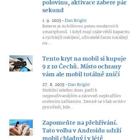
polovinu, aktivace zabere pár
sekund
1. 9. 2025 •
Dan Bright
Baterie je Achillovou patou moderních
smartphonů. I když mají stále větší kapacitu
a rychlejší nabíjení, uživatelé často narážejí
na...
Tento kryt na mobil si kupuje
9 z 10 Čechů. Místo ochrany
vám ale mobil totálně zničí
27. 8. 2025 •
Dan Bright
Mobilní telefon dnes patří k
nejpoužívanějším a zároveň nejdražším
osobním zařízením. Denně se však ocitá v
prostředí, kde...
Zapomeňte na přehřívání.
Tato volba v Androidu udrží
mobil chladný i v létě