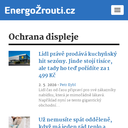
Toggl
navig
Ochrana displeje
Lidl právě prodává kuchyňský
hit sezóny. Jinde stojí tisíce,
ale tady ho teď pořídíte za 1
499 Kč
2. 5. 2026 •
Petr Eybl
Lidl čas od času připraví pro své zákazníky
nabídku, která je mimořádně lákavá.
Například nyní se tento gigantický
obchodní...
Už nemusíte spát odděleně,
když má jeden rád teplo a