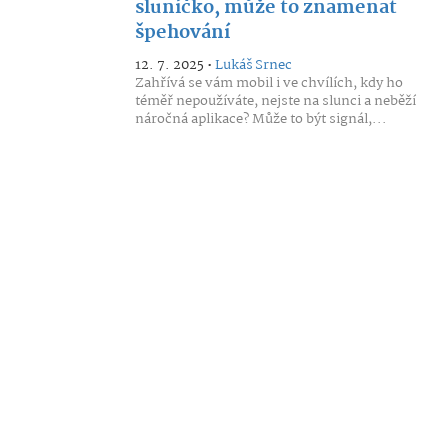
sluníčko, může to znamenat
špehování
12. 7. 2025 •
Lukáš Srnec
Zahřívá se vám mobil i ve chvílích, kdy ho
téměř nepoužíváte, nejste na slunci a neběží
náročná aplikace? Může to být signál,...