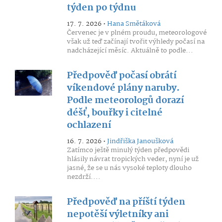
týden po týdnu
17. 7. 2026 •
Hana Smětáková
Červenec je v plném proudu, meteorologové
však už teď začínají tvořit výhledy počasí na
nadcházející měsíc. Aktuálně to podle...
Předpověď počasí obrátí
víkendové plány naruby.
Podle meteorologů dorazí
déšť, bouřky i citelné
ochlazení
16. 7. 2026 •
Jindřiška Janoušková
Zatímco ještě minulý týden předpovědi
hlásily návrat tropických veder, nyní je už
jasné, že se u nás vysoké teploty dlouho
nezdrží....
Předpověď na příští týden
nepotěší výletníky ani