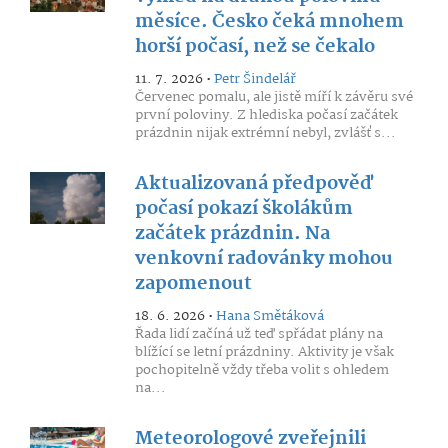
měsíce. Česko čeká mnohem
horší počasí, než se čekalo
11. 7. 2026 •
Petr Šindelář
Červenec pomalu, ale jistě míří k závěru své
první poloviny. Z hlediska počasí začátek
prázdnin nijak extrémní nebyl, zvlášť s...
Aktualizovaná předpověď
počasí pokazí školákům
začátek prázdnin. Na
venkovní radovánky mohou
zapomenout
18. 6. 2026 •
Hana Smětáková
Řada lidí začíná už teď spřádat plány na
blížící se letní prázdniny. Aktivity je však
pochopitelně vždy třeba volit s ohledem
na...
Meteorologové zveřejnili