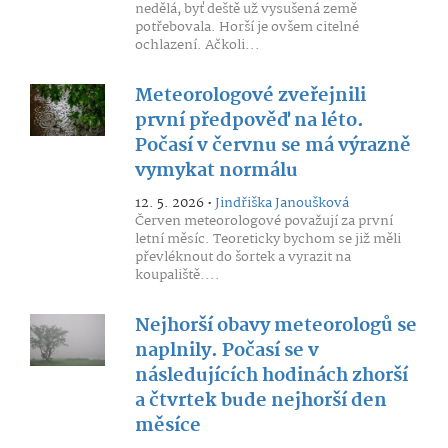
nedělá, byť deště už vysušená země
potřebovala. Horší je ovšem citelné
ochlazení. Ačkoli...
Meteorologové zveřejnili
první předpověď na léto.
Počasí v červnu se má výrazně
vymykat normálu
12. 5. 2026 •
Jindřiška Janoušková
Červen meteorologové považují za první
letní měsíc. Teoreticky bychom se již měli
převléknout do šortek a vyrazit na
koupaliště....
Nejhorší obavy meteorologů se
naplnily. Počasí se v
následujících hodinách zhorší
a čtvrtek bude nejhorší den
měsíce