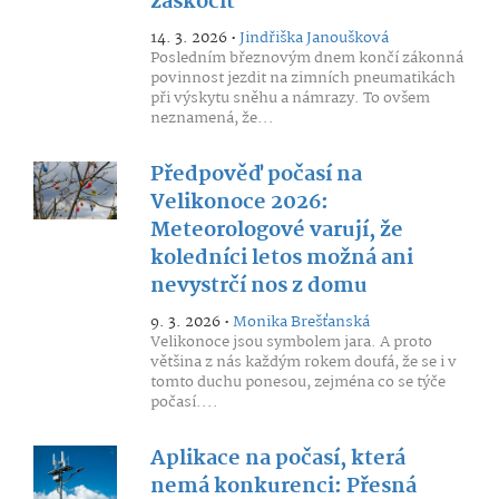
zaskočit
14. 3. 2026 •
Jindřiška Janoušková
Posledním březnovým dnem končí zákonná
povinnost jezdit na zimních pneumatikách
při výskytu sněhu a námrazy. To ovšem
neznamená, že...
Předpověď počasí na
Velikonoce 2026:
Meteorologové varují, že
koledníci letos možná ani
nevystrčí nos z domu
9. 3. 2026 •
Monika Brešťanská
Velikonoce jsou symbolem jara. A proto
většina z nás každým rokem doufá, že se i v
tomto duchu ponesou, zejména co se týče
počasí....
Aplikace na počasí, která
nemá konkurenci: Přesná