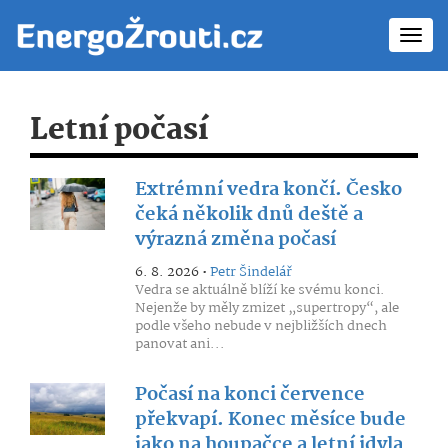
Toggl
navig
Letní počasí
Extrémní vedra končí. Česko
čeká několik dnů deště a
výrazná změna počasí
6. 8. 2026 •
Petr Šindelář
Vedra se aktuálně blíží ke svému konci.
Nejenže by měly zmizet „supertropy“, ale
podle všeho nebude v nejbližších dnech
panovat ani...
Počasí na konci července
překvapí. Konec měsíce bude
jako na houpačce a letní idyla