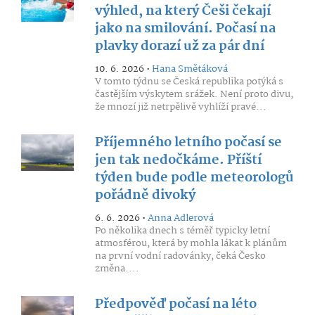
výhled, na který Češi čekají
jako na smilování. Počasí na
plavky dorazí už za pár dní
10. 6. 2026 •
Hana Smětáková
V tomto týdnu se Česká republika potýká s
častějším výskytem srážek. Není proto divu,
že mnozí již netrpělivě vyhlíží pravé...
Příjemného letního počasí se
jen tak nedočkáme. Příští
týden bude podle meteorologů
pořádně divoký
6. 6. 2026 •
Anna Adlerová
Po několika dnech s téměř typicky letní
atmosférou, která by mohla lákat k plánům
na první vodní radovánky, čeká Česko
změna....
Předpověď počasí na léto