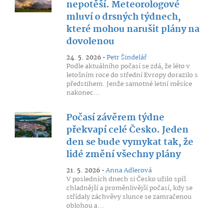
nepotěší. Meteorologové
mluví o drsných týdnech,
které mohou narušit plány na
dovolenou
24. 5. 2026 •
Petr Šindelář
Podle aktuálního počasí se zdá, že léto v
letošním roce do střední Evropy dorazilo s
předstihem. Jenže samotné letní měsíce
nakonec...
Počasí závěrem týdne
překvapí celé Česko. Jeden
den se bude vymykat tak, že
lidé změní všechny plány
21. 5. 2026 •
Anna Adlerová
V posledních dnech si Česko užilo spíš
chladnější a proměnlivější počasí, kdy se
střídaly záchvěvy slunce se zamračenou
oblohou a...