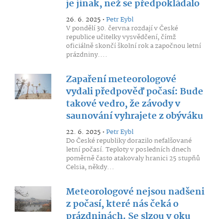
je jinak, než se předpokládalo
26. 6. 2025 •
Petr Eybl
V pondělí 30. června rozdají v České
republice učitelky vysvědčení, čímž
oficiálně skončí školní rok a započnou letní
prázdniny....
Zapaření meteorologové
vydali předpověď počasí: Bude
takové vedro, že závody v
saunování vyhrajete z obýváku
22. 6. 2025 •
Petr Eybl
Do České republiky dorazilo nefalšované
letní počasí. Teploty v posledních dnech
poměrně často atakovaly hranici 25 stupňů
Celsia, někdy...
Meteorologové nejsou nadšeni
z počasí, které nás čeká o
prázdninách. Se slzou v oku