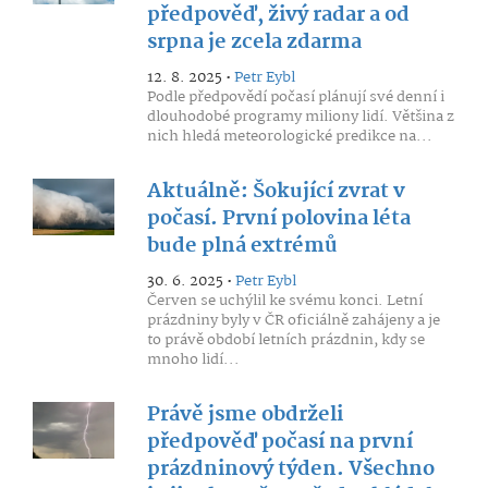
předpověď, živý radar a od
srpna je zcela zdarma
12. 8. 2025 •
Petr Eybl
Podle předpovědí počasí plánují své denní i
dlouhodobé programy miliony lidí. Většina z
nich hledá meteorologické predikce na...
Aktuálně: Šokující zvrat v
počasí. První polovina léta
bude plná extrémů
30. 6. 2025 •
Petr Eybl
Červen se uchýlil ke svému konci. Letní
prázdniny byly v ČR oficiálně zahájeny a je
to právě období letních prázdnin, kdy se
mnoho lidí...
Právě jsme obdrželi
předpověď počasí na první
prázdninový týden. Všechno