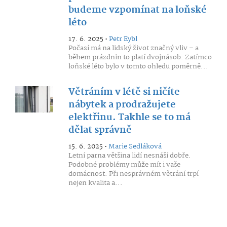
budeme vzpomínat na loňské
léto
17. 6. 2025 •
Petr Eybl
Počasí má na lidský život značný vliv – a
během prázdnin to platí dvojnásob. Zatímco
loňské léto bylo v tomto ohledu poměrně...
Větráním v létě si ničíte
nábytek a prodražujete
elektřinu. Takhle se to má
dělat správně
15. 6. 2025 •
Marie Sedláková
Letní parna většina lidí nesnáší dobře.
Podobné problémy může mít i vaše
domácnost. Při nesprávném větrání trpí
nejen kvalita a...