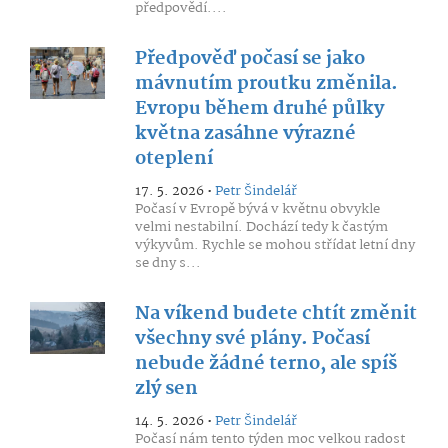
předpovědí....
Předpověď počasí se jako
mávnutím proutku změnila.
Evropu během druhé půlky
května zasáhne výrazné
oteplení
17. 5. 2026 •
Petr Šindelář
Počasí v Evropě bývá v květnu obvykle
velmi nestabilní. Dochází tedy k častým
výkyvům. Rychle se mohou střídat letní dny
se dny s...
Na víkend budete chtít změnit
všechny své plány. Počasí
nebude žádné terno, ale spíš
zlý sen
14. 5. 2026 •
Petr Šindelář
Počasí nám tento týden moc velkou radost