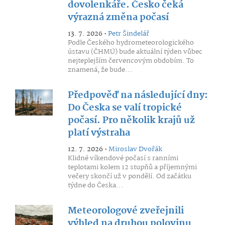
dovolenkáře. Česko čeká
výrazná změna počasí
13. 7. 2026 •
Petr Šindelář
Podle Českého hydrometeorologického
ústavu (ČHMÚ) bude aktuální týden vůbec
nejteplejším červencovým obdobím. To
znamená, že bude...
Předpověď na následující dny:
Do Česka se valí tropické
počasí. Pro několik krajů už
platí výstraha
12. 7. 2026 •
Miroslav Dvořák
Klidné víkendové počasí s ranními
teplotami kolem 12 stupňů a příjemnými
večery skončí už v pondělí. Od začátku
týdne do Česka...
Meteorologové zveřejnili
výhled na druhou polovinu