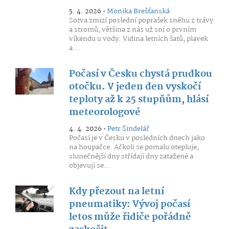
5. 4. 2026 •
Monika Brešťanská
Sotva zmizí poslední poprašek sněhu z trávy
a stromů, většina z nás už sní o prvním
víkendu u vody. Vidina letních šatů, plavek
a...
Počasí v Česku chystá prudkou
otočku. V jeden den vyskočí
teploty až k 25 stupňům, hlásí
meteorologové
4. 4. 2026 •
Petr Šindelář
Počasí je v Česku v posledních dnech jako
na houpačce. Ačkoli se pomalu otepluje,
slunečnější dny střídají dny zatažené a
objevují se...
Kdy přezout na letní
pneumatiky: Vývoj počasí
letos může řidiče pořádně