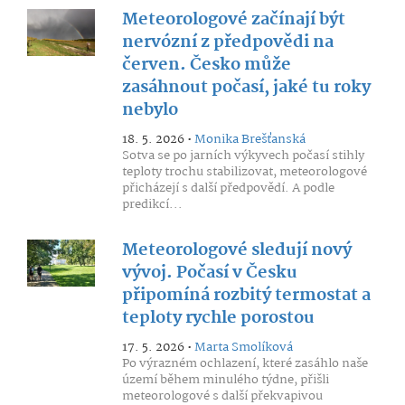
Meteorologové začínají být
nervózní z předpovědi na
červen. Česko může
zasáhnout počasí, jaké tu roky
nebylo
18. 5. 2026 •
Monika Brešťanská
Sotva se po jarních výkyvech počasí stihly
teploty trochu stabilizovat, meteorologové
přicházejí s další předpovědí. A podle
predikcí...
Meteorologové sledují nový
vývoj. Počasí v Česku
připomíná rozbitý termostat a
teploty rychle porostou
17. 5. 2026 •
Marta Smolíková
Po výrazném ochlazení, které zasáhlo naše
území během minulého týdne, přišli
meteorologové s další překvapivou