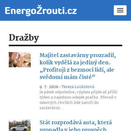
Toggl
navig
Dražby
Majitel zastavárny prozradil,
kolik vydělá za jediný den.
„Profituji z bezmoci lidí, ale
svědomí mám čisté“
9. 7. 2026 •
Tereza Loskotová
Je pátek odpoledne, výplata přijde až příští
týden a najednou odejde pračka. Přesně v
takových chvílích lidé zamíří do
zastavárny...
Stát rozprodává auta, která
propadla v jeho prospěch.