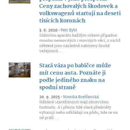
Ceny zachovalých škodovek a
volkswagenů startují na deseti
tisících korunách
3. 6. 2026 •
Petr Eybl
Státnímu aparátu každým rokem připadne
mnoho nemovitých i movitých věcí, z nichž
některé jsou následně nabízeny široké
veřejnosti....
Stará váza po babičce může
mít cenu auta. Poznáte ji
podle jediného znaku na
spodní straně
26. 9. 2025 •
Monika Brešťanská
Některé starožitnosti mají obrovskou
hodnotu. A i přesto lidé staré předměty
vyhazují nebo odkládají na půdu, kde se na
ně práší....