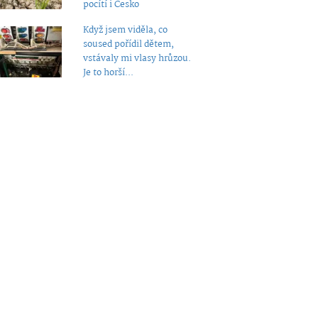
pocítí i Česko
Když jsem viděla, co
soused pořídil dětem,
vstávaly mi vlasy hrůzou.
Je to horší...