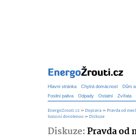
Hlavní stránka
Chytrá domácnost
Dům a
Fosilní paliva
Odpady
Ostatní
Zvířata
EnergoZrouti.cz
»
Doprava
»
Pravda od mecha
luxusní dovolenou
»
Diskuze
Diskuze:
Pravda od 