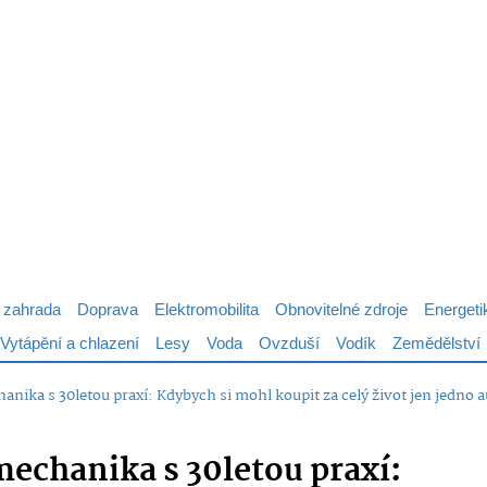
 zahrada
Doprava
Elektromobilita
Obnovitelné zdroje
Energeti
Vytápění a chlazení
Lesy
Voda
Ovzduší
Vodík
Zemědělství
nika s 30letou praxí: Kdybych si mohl koupit za celý život jen jedno aut
mechanika s 30letou praxí: