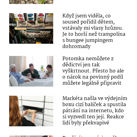
Když jsem viděla, co
soused pořídil dětem,
vstávaly mi vlasy hrůzou.
Je to horší než trampolína
s bungee jumpingem
dohromady
Potomka nemůžete z
dědictví jen tak
vyškrtnout. Přesto ho ale
o nárok na povinný podíl
můžete legálně připravit
Markéta našla ve výdejním
boxu cizí balíček a spustila
pátrání na internetu, kdo
si vyzvedl ten její. Reakce
lidí byly překvapivé