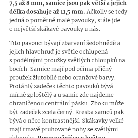
7,5 až 8 mm, samice jsou pak větší a jejich
délka dosahuje až 11,5 mm.
Ačkoliv se tedy
jedná o poměrně malé pavouky, stále jde
o největší skákavé pavouky u nás.
Tito pavouci bývají zbarvení šedohnědě a
jejich hlavohruď je světle ochlupená
s podélnými proužky světlých chloupků na
bocích. Samice mají pod očima příčný
proužek žlutobílé nebo oranžové barvy.
Protáhlý zadeček těchto pavouků bývá
mírně zploštělý a u samic zde najdeme
ohraničenou centrální pásku. Zboku může
být zadeček zcela černý. Kresba samců pak
bývá o něco kontrastnější. Skákavky velké
mají tmavě pruhované nohy se světlými