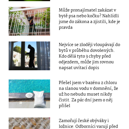
Může pronajímatel zakázat v
bytě psa nebo kočku? Nahlídli
jsme do zákona a zjistili, kde je
pravda
Nejvíce se zloději vloupávají do
bytů v průběhu dovolených.
Kdo dělá tyto 3 chyby před
odjezdem, může jim rovnou
napsat uvítací dopis
Přešel jsem v bazénu z chloru
na slanou vodu v domnění, že
už ho nebudu muset nikdy
čistit. Za pár dní jsem o něj
přišel
Zamořují české obýváky i
ložnice: Odborníci varují před