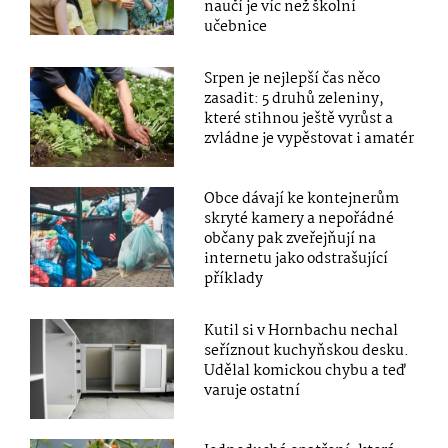
naučí je víc než školní
učebnice
Srpen je nejlepší čas něco
zasadit: 5 druhů zeleniny,
které stihnou ještě vyrůst a
zvládne je vypěstovat i amatér
Obce dávají ke kontejnerům
skryté kamery a nepořádné
občany pak zveřejňují na
internetu jako odstrašující
příklady
Kutil si v Hornbachu nechal
seříznout kuchyňskou desku.
Udělal komickou chybu a teď
varuje ostatní