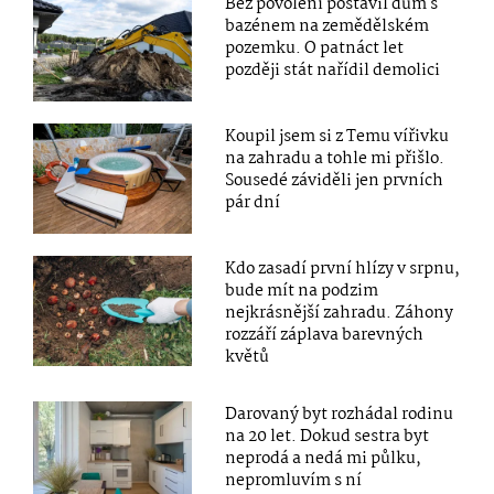
Bez povolení postavil dům s
bazénem na zemědělském
pozemku. O patnáct let
později stát nařídil demolici
Koupil jsem si z Temu vířivku
na zahradu a tohle mi přišlo.
Sousedé záviděli jen prvních
pár dní
Kdo zasadí první hlízy v srpnu,
bude mít na podzim
nejkrásnější zahradu. Záhony
rozzáří záplava barevných
květů
Darovaný byt rozhádal rodinu
na 20 let. Dokud sestra byt
neprodá a nedá mi půlku,
nepromluvím s ní