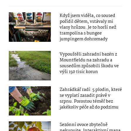
Když jsem viděla, co soused
pořídil dětem, vstávaly mi
vlasy hrůzou. Je to horší než
trampolína s bungee
jumpingem dohromady
Vypouštěli zahradní bazén z
Mountfieldu na zahradu a
sousedům způsobili škodu ve
výši 150 tisíc korun
Zahrádkář radí: 5 plodin, které
se vyplatí zasadit právě v
srpnu. Porostou téměř bez
jakékoliv péče až do podzimu
Sezónní ovoce zbytečně
nekupujte. Interaktivní mapa