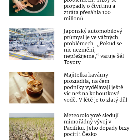
problémech. Tržby se
propadly o čtvrtinu a
ztráta přesáhla 100
milionů
Japonský automobilový
průmysl je ve vážných
problémech. „Pokud se
nic nezmění,
nepřežijeme,“ varuje šéf
Toyoty
Majitelka kavárny
prozradila, na čem
podniky vydělávají ještě
víc než na kohoutkové
vodě. V létě je to zlatý důl
Meteorologové sledují
mimořádný vývoj v
Pacifiku. Jeho dopady brzy
pocítí i Česko