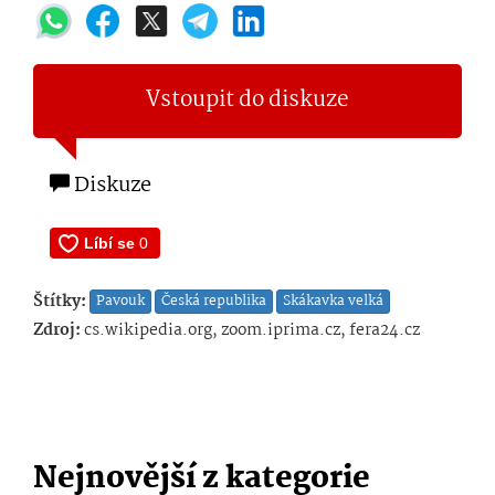
Vstoupit do diskuze
Diskuze
Štítky:
Pavouk
Česká republika
Skákavka velká
Zdroj:
cs.wikipedia.org, zoom.iprima.cz, fera24.cz
Nejnovější z kategorie