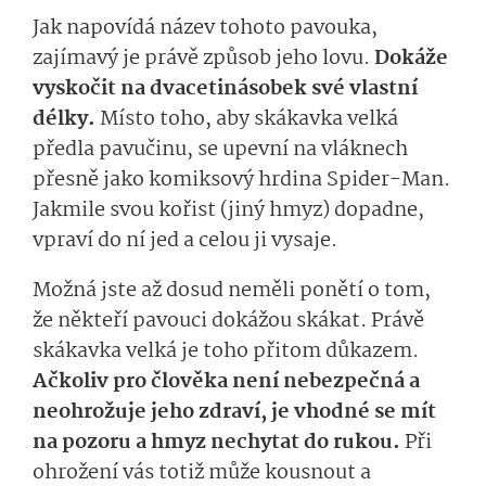
Jak napovídá název tohoto pavouka,
zajímavý je právě způsob jeho lovu.
Dokáže
vyskočit na dvacetinásobek své vlastní
délky.
Místo toho, aby skákavka velká
předla pavučinu, se upevní na vláknech
přesně jako komiksový hrdina Spider-Man.
Jakmile svou kořist (jiný hmyz) dopadne,
vpraví do ní jed a celou ji vysaje.
Možná jste až dosud neměli ponětí o tom,
že někteří pavouci dokážou skákat. Právě
skákavka velká je toho přitom důkazem.
Ačkoliv pro člověka není nebezpečná a
neohrožuje jeho zdraví, je vhodné se mít
na pozoru a hmyz nechytat do rukou.
Při
ohrožení vás totiž může kousnout a