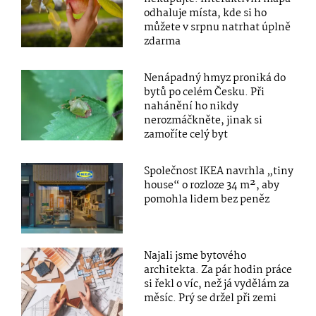
odhaluje místa, kde si ho
můžete v srpnu natrhat úplně
zdarma
Nenápadný hmyz proniká do
bytů po celém Česku. Při
nahánění ho nikdy
nerozmáčkněte, jinak si
zamoříte celý byt
Společnost IKEA navrhla „tiny
house“ o rozloze 34 m², aby
pomohla lidem bez peněz
Najali jsme bytového
architekta. Za pár hodin práce
si řekl o víc, než já vydělám za
měsíc. Prý se držel při zemi