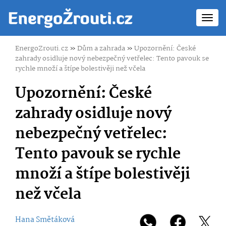
Toggl
navig
EnergoZrouti.cz
»
Dům a zahrada
»
Upozornění: České
zahrady osidluje nový nebezpečný vetřelec: Tento pavouk se
rychle množí a štípe bolestivěji než včela
Upozornění: České
zahrady osidluje nový
nebezpečný vetřelec:
Tento pavouk se rychle
množí a štípe bolestivěji
než včela
Hana Smětáková