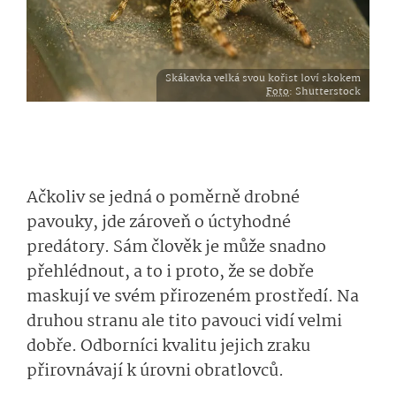
Skákavka velká svou kořist loví skokem
Foto
: Shutterstock
Ačkoliv se jedná o poměrně drobné
pavouky, jde zároveň o úctyhodné
predátory. Sám člověk je může snadno
přehlédnout, a to i proto, že se dobře
maskují ve svém přirozeném prostředí. Na
druhou stranu ale tito pavouci vidí velmi
dobře. Odborníci kvalitu jejich zraku
přirovnávají k úrovni obratlovců.