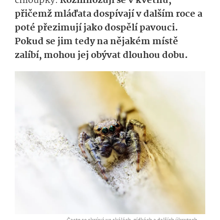
chloupky.
Rozmnožují se v květnu,
přičemž mláďata dospívají v dalším roce a
poté přezimují jako dospělí pavouci.
Pokud se jim tedy na nějakém místě
zalíbí, mohou jej obývat dlouhou dobu.