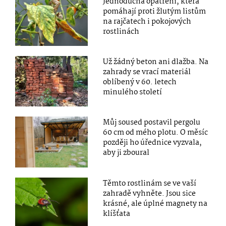
Jednoduchá opatření, která
pomáhají proti žlutým listům
na rajčatech i pokojových
rostlinách
Už žádný beton ani dlažba. Na
zahrady se vrací materiál
oblíbený v 60. letech
minulého století
Můj soused postavil pergolu
60 cm od mého plotu. O měsíc
později ho úřednice vyzvala,
aby ji zboural
Těmto rostlinám se ve vaší
zahradě vyhněte. Jsou sice
krásné, ale úplné magnety na
klíšťata