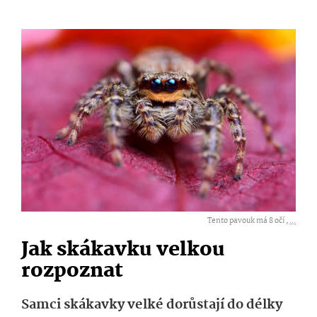
Tento pavouk má 8 očí ,
...
Jak skákavku velkou
rozpoznat
Samci skákavky velké dorůstají do délky