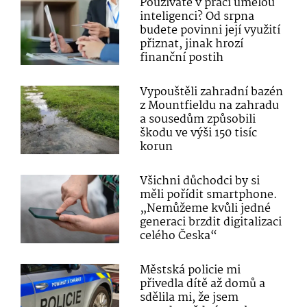
Používáte v práci umělou
inteligenci? Od srpna
budete povinni její využití
přiznat, jinak hrozí
finanční postih
Vypouštěli zahradní bazén
z Mountfieldu na zahradu
a sousedům způsobili
škodu ve výši 150 tisíc
korun
Všichni důchodci by si
měli pořídit smartphone.
„Nemůžeme kvůli jedné
generaci brzdit digitalizaci
celého Česka“
Městská policie mi
přivedla dítě až domů a
sdělila mi, že jsem