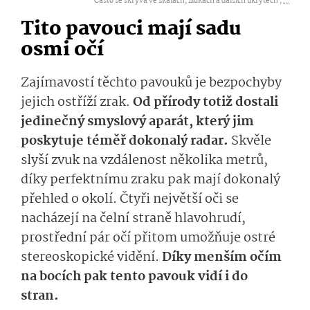
Často se skrývá ve skálách, zídkách a dalších úkrytech ,
...
Tito pavouci mají sadu
osmi očí
Zajímavostí těchto pavouků je bezpochyby
jejich ostříží zrak.
Od přírody totiž dostali
jedinečný smyslový aparát, který jim
poskytuje téměř dokonalý radar.
Skvěle
slyší zvuk na vzdálenost několika metrů,
díky perfektnímu zraku pak mají dokonalý
přehled o okolí. Čtyři největší oči se
nacházejí na čelní straně hlavohrudí,
prostřední pár očí přitom umožňuje ostré
stereoskopické vidění.
Díky menším očím
na bocích pak tento pavouk vidí i do
stran.