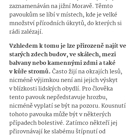
zaznamenáván na jižní Moravě. Těmto
pavoukům se líbí v místech, kde je velké
množství přírodních úkrytů, do kterých si
rádi zalézají.
Vzhledem k tomu je lze přirozeně najít ve
starých zdech budov, ve skálech, mezi
balvany nebo kamennými zdmi a také
v kůře stromů.
Často žijí na okrajích lesů,
nicméně výjimkou není ani jejich výskyt
v blízkosti lidských obydlí. Pro člověka
tento pavouk nepředstavuje hrozbu,
nicméně vyplatí se být na pozoru. Kousnutí
tohoto pavouka může být v některých
případech bolestivé. Zatímco někteří jej
přirovnávají ke slabému štípnutí od