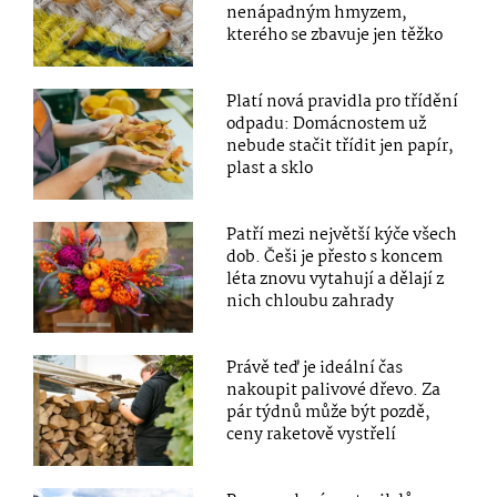
nenápadným hmyzem,
kterého se zbavuje jen těžko
Platí nová pravidla pro třídění
odpadu: Domácnostem už
nebude stačit třídit jen papír,
plast a sklo
Patří mezi největší kýče všech
dob. Češi je přesto s koncem
léta znovu vytahují a dělají z
nich chloubu zahrady
Právě teď je ideální čas
nakoupit palivové dřevo. Za
pár týdnů může být pozdě,
ceny raketově vystřelí