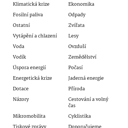
Klimatická krize
Ekonomika
Fosilní paliva
Odpady
Ostatní
Zvířata
Vytápění a chlazení
Lesy
Voda
Ovzduší
Vodík
Zemědělství
Úspora energií
Počasí
Energetická krize
Jaderná energie
Dotace
Příroda
Názory
Cestování a volný
čas
Mikromobilita
Cyklistika
Tiskové zprávy
Doporučujeme