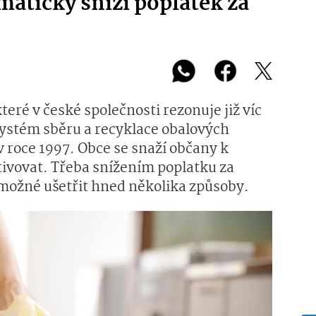
maticky sníží poplatek za
teré v české společnosti rezonuje již víc
 systém sběru a recyklace obalových
v roce 1997. Obce se snaží občany k
ivovat. Třeba snížením poplatku za
možné ušetřit hned několika způsoby.