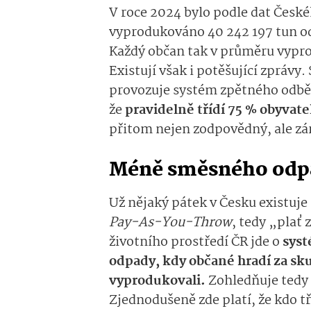
V roce 2024 bylo podle dat České
vyprodukováno 40 242 197 tun odp
Každý občan tak v průměru vypro
Existují však i potěšující zprávy
provozuje systém zpětného odběru
že
pravidelně třídí 75 % obyvat
přitom nejen zodpovědný, ale zá
Méně směsného odpa
Už nějaký pátek v Česku existuje
Pay-As-You-Throw
, tedy „plať 
životního prostředí ČR jde o
syst
odpady, kdy občané hradí za sk
vyprodukovali.
Zohledňuje tedy 
Zjednodušeně zde platí, že kdo tř