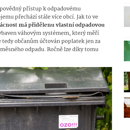
dpovědný přístup k odpadovému
emu přechází stále více obcí. Jak to ve
cnost má přidělenu vlastní odpadovou
ybaven váhovým systémem, který měří
 tedy občanům účtován poplatek jen za
měsného odpadu. Ročně lze díky tomu