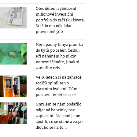
Otec dětem vybudoval
milionové investiční
portfolio do začátku života.
Stačilo mu odkládat
pravidelně 500...
Nenápadný hmyz proniká
do bytů po celém Česku.
Při nahánění ho nikdy
nerozmáčkněte, jinak si
zamoříte celý...
Ve 13 letech si na zahradě
rodičů splnil sen o
vlastním bydlení. Dům
postavil téměř bez cizí...
Omylem se nám podařilo
odjet od benzinky bez
zaplacení. Alespoň jsme
zjistili, co se stane a za jak
dlouho se na to...