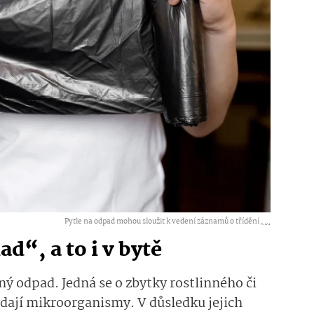
Pytle na odpad mohou sloužit k vedení záznamů o třídění ,
...
d“, a to i v bytě
ný odpad. Jedná se o zbytky rostlinného či
ádají mikroorganismy. V důsledku jejich