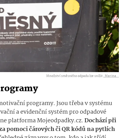
Množství směsného odpadu lze snížit ,
Marina...
 programy
 motivační programy. Jsou třeba v systému
vační a evidenční systém pro odpadové
line platforma Mojeodpadky.cz.
Dochází při
za pomoci čárových či QR kódů na pytlích
přehledné záznamy o tom, kdo a jak třídí.