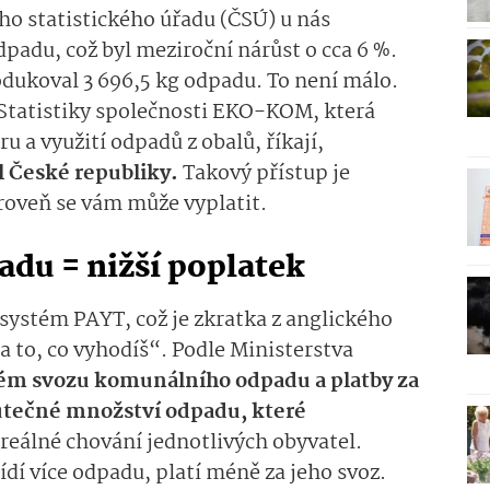
ho statistického úřadu (ČSÚ) u nás
adu, což byl meziroční nárůst o cca 6 %.
dukoval 3 696,5 kg odpadu. To není málo.
. Statistiky společnosti EKO-KOM, která
 a využití odpadů z obalů, říkají,
el České republiky.
Takový přístup je
roveň se vám může vyplatit.
du = nižší poplatek
 systém PAYT, což je zkratka z anglického
za to, co vyhodíš“. Podle Ministerstva
ém svozu komunálního odpadu a platby za
utečné množství odpadu, které
reálné chování jednotlivých obyvatel.
ídí více odpadu, platí méně za jeho svoz.