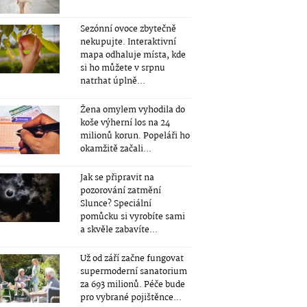
Sezónní ovoce zbytečně
nekupujte. Interaktivní
mapa odhaluje místa, kde
si ho můžete v srpnu
natrhat úplně...
Žena omylem vyhodila do
koše výherní los na 24
milionů korun. Popeláři ho
okamžitě začali...
Jak se připravit na
pozorování zatmění
Slunce? Speciální
pomůcku si vyrobíte sami
a skvěle zabavíte...
Už od září začne fungovat
supermoderní sanatorium
za 693 milionů. Péče bude
pro vybrané pojištěnce...