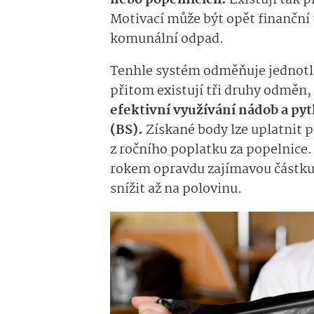
Motivací může být opět finanční ú
komunální odpad.
Tenhle systém odměňuje jednotl
přitom existují tři druhy odměn,
efektivní využívání nádob a py
(BS).
Získané body lze uplatnit p
z ročního poplatku za popelnice.
rokem opravdu zajímavou částku
snížit až na polovinu.