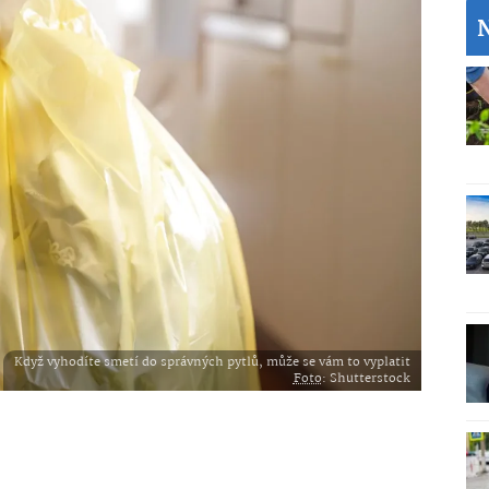
Když vyhodíte smetí do správných pytlů, může se vám to vyplatit
Foto
: Shutterstock