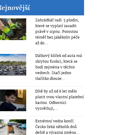
Nejnovější
Zahrádkář radí: 5 plodin,
které se vyplatí zasadit
právě v srpnu. Porostou
téměř bez jakékoliv péče
až do...
Dálkový klíček od auta má
skrytou funkci, která se
hodí zejména v těchto
vedrech. Stačí jedno
tlačítko dlouze...
Dítě by už od 8 let mělo
platit svou vlastní platební
kartou. Odborníci
vysvětlují,...
Extrémní vedra končí.
Česko čeká několik dnů
deště a výrazná změna...