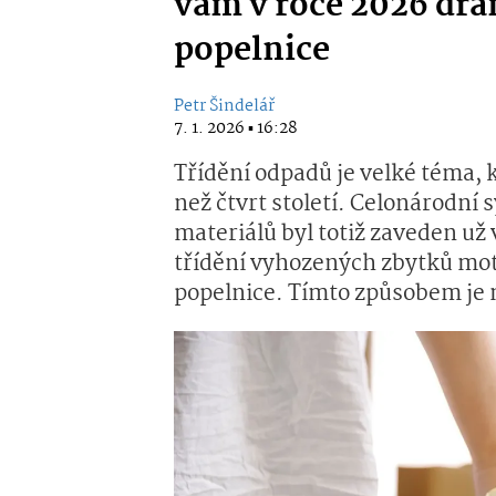
vám v roce 2026 dra
popelnice
Petr Šindelář
7. 1. 2026 ▪ 16:28
Třídění odpadů je velké téma, k
než čtvrt století. Celonárodní
materiálů byl totiž zaveden už 
třídění vyhozených zbytků mot
popelnice. Tímto způsobem je 