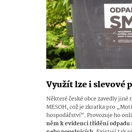
Využít lze i slevové
Některé české obce zavedly jiné
MESOH, což je zkratka pro „Moti
hospodářství“. Provozuje ho on
něm k evidenci třídění odpadu 
nebo popelnicích.
Existují tak 