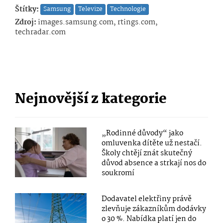
Štítky:
Samsung
Televize
Technologie
Zdroj:
images.samsung.com, rtings.com,
techradar.com
Nejnovější z kategorie
„Rodinné důvody“ jako
omluvenka dítěte už nestačí.
Školy chtějí znát skutečný
důvod absence a strkají nos do
soukromí
Dodavatel elektřiny právě
zlevňuje zákazníkům dodávky
o 30 %. Nabídka platí jen do