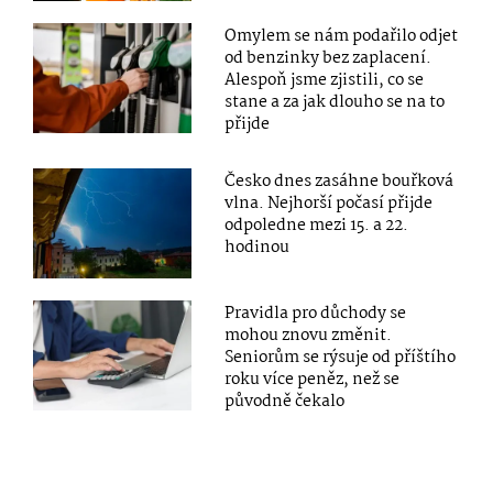
Omylem se nám podařilo odjet
od benzinky bez zaplacení.
Alespoň jsme zjistili, co se
stane a za jak dlouho se na to
přijde
Česko dnes zasáhne bouřková
vlna. Nejhorší počasí přijde
odpoledne mezi 15. a 22.
hodinou
Pravidla pro důchody se
mohou znovu změnit.
Seniorům se rýsuje od příštího
roku více peněz, než se
původně čekalo