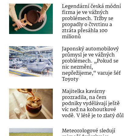
Legendární česká módní
firma je ve vážných
problémech. Tržby se
propadly o čtvrtinu a
ztráta přesáhla 100
milionů
Japonský automobilový
průmysl je ve vážných
problémech. „Pokud se
nic nezmění,
nepřežijeme,“ varuje šéf
Toyoty
Majitelka kavárny
prozradila, na čem
podniky vydělávají ještě
víc než na kohoutkové
vodě. V létě je to zlatý důl
Meteorologové sledují