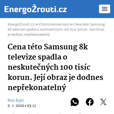
Toggl
navig
EnergoZrouti.cz
»
Chytrá domácnost
»
Cena této Samsung
8k televize spadla o neskutečných 100 tisíc korun. Její obraz
je dodnes nepřekonatelný
Cena této Samsung 8k
televize spadla o
neskutečných 100 tisíc
korun. Její obraz je dodnes
nepřekonatelný
Petr Eybl
9. 1. 2026 ▪ 03:12