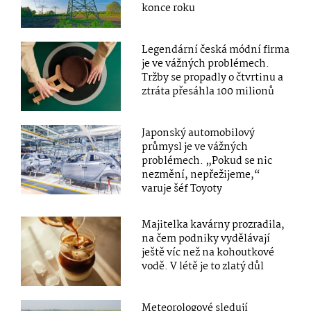
konce roku
Legendární česká módní firma
je ve vážných problémech.
Tržby se propadly o čtvrtinu a
ztráta přesáhla 100 milionů
Japonský automobilový
průmysl je ve vážných
problémech. „Pokud se nic
nezmění, nepřežijeme,“
varuje šéf Toyoty
Majitelka kavárny prozradila,
na čem podniky vydělávají
ještě víc než na kohoutkové
vodě. V létě je to zlatý důl
Meteorologové sledují