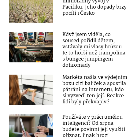
mimořádný vývoj v
Pacifiku. Jeho dopady brzy
pocítí i Česko
Když jsem viděla, co
soused pořídil dětem,
vstávaly mi vlasy hrůzou.
Je to horší než trampolína
s bungee jumpingem
dohromady
Markéta našla ve výdejním
boxu cizí balíček a spustila
pátrání na internetu, kdo
si vyzvedl ten její. Reakce
lidí byly překvapivé
Používáte v práci umělou
inteligenci? Od srpna
budete povinni její využití
přiznat, jinak hrozí