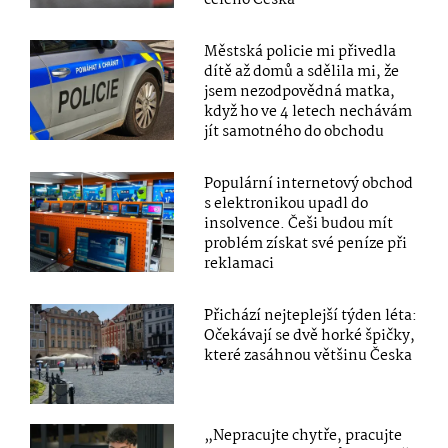
celého Česka“
Městská policie mi přivedla
dítě až domů a sdělila mi, že
jsem nezodpovědná matka,
když ho ve 4 letech nechávám
jít samotného do obchodu
Populární internetový obchod
s elektronikou upadl do
insolvence. Češi budou mít
problém získat své peníze při
reklamaci
Přichází nejteplejší týden léta:
Očekávají se dvě horké špičky,
které zasáhnou většinu Česka
„Nepracujte chytře, pracujte