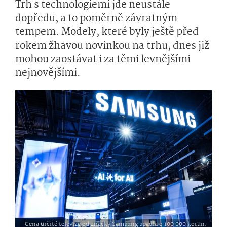
Trh s technologiemi jde neustále
dopředu, a to poměrně závratným
tempem. Modely, které byly ještě před
rokem žhavou novinkou na trhu, dnes již
mohou zaostávat i za těmi levnějšími
nejnovějšími.
Cena určité televize od značky Samsung spadla o 100 000 korun.