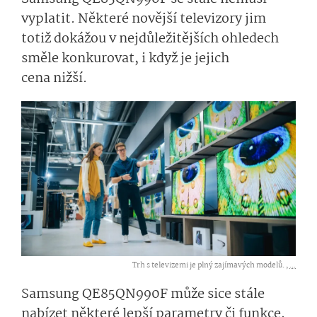
vyplatit. Některé novější televizory jim
totiž dokážou v nejdůležitějších ohledech
směle konkurovat, i když je jejich
cena nižší.
Trh s televizemi je plný zajímavých modelů. ,
...
Samsung QE85QN990F může sice stále
nabízet některé lepší parametry či funkce,