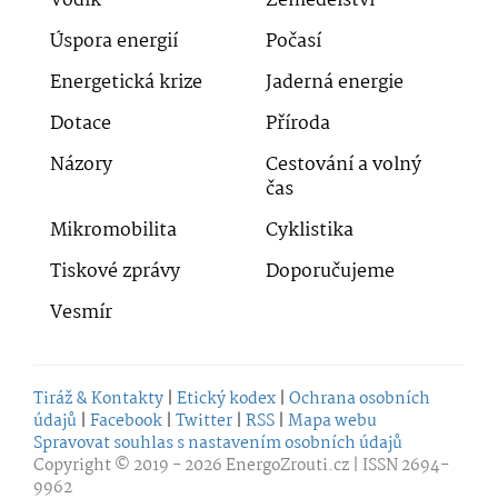
Vodík
Zemědělství
Úspora energií
Počasí
Energetická krize
Jaderná energie
Dotace
Příroda
Názory
Cestování a volný
čas
Mikromobilita
Cyklistika
Tiskové zprávy
Doporučujeme
Vesmír
Tiráž & Kontakty
|
Etický kodex
|
Ochrana osobních
údajů
|
Facebook
|
Twitter
|
RSS
|
Mapa webu
Spravovat souhlas s nastavením osobních údajů
Copyright © 2019 - 2026
EnergoZrouti.cz
| ISSN 2694-
9962