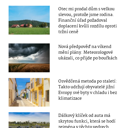
Otec mi prodal dům s velkou
slevou, protože jsme rodina.
Finanční úřad požadoval
doplacení kvůli rozdílu oproti
tržní ceně
Nová předpověď na víkend
mění plány. Meteorologové
ukázali, co přijde po bouřkách
Osvědčená metoda po staletí:
Takto udržují obyvatelé jižní
Evropy své byty v chladu i bez
klimatizace
Dálkový klíček od auta má
skrytou funkci, která se hodí
zejména v těchto vedrech.