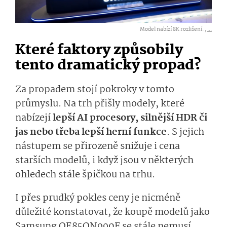
Model nabízí 8K rozlišení. ,
...
Které faktory způsobily
tento dramatický propad?
Za propadem stojí pokroky v tomto
průmyslu. Na trh přišly modely, které
nabízejí
lepší AI procesory, silnější HDR či
jas nebo třeba lepší herní funkce
. S jejich
nástupem se přirozeně snižuje i cena
starších modelů, i když jsou v některých
ohledech stále špičkou na trhu.
I přes prudký pokles ceny je nicméně
důležité konstatovat, že koupě modelů jako
Samsung QE85QN990F se stále nemusí