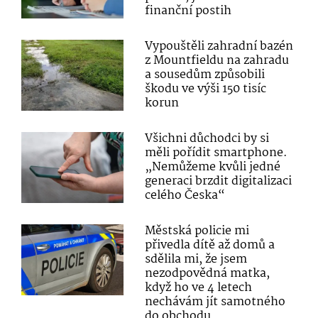
finanční postih
Vypouštěli zahradní bazén
z Mountfieldu na zahradu
a sousedům způsobili
škodu ve výši 150 tisíc
korun
Všichni důchodci by si
měli pořídit smartphone.
„Nemůžeme kvůli jedné
generaci brzdit digitalizaci
celého Česka“
Městská policie mi
přivedla dítě až domů a
sdělila mi, že jsem
nezodpovědná matka,
když ho ve 4 letech
nechávám jít samotného
do obchodu