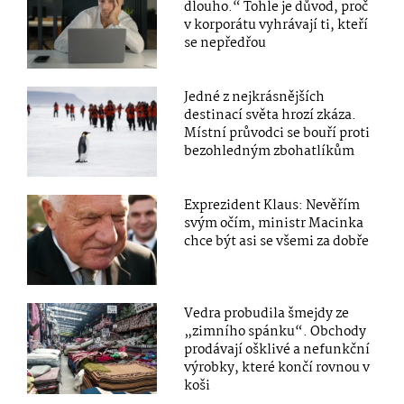
dlouho.“ Tohle je důvod, proč
v korporátu vyhrávají ti, kteří
se nepředřou
Jedné z nejkrásnějších
destinací světa hrozí zkáza.
Místní průvodci se bouří proti
bezohledným zbohatlíkům
Exprezident Klaus: Nevěřím
svým očím, ministr Macinka
chce být asi se všemi za dobře
Vedra probudila šmejdy ze
„zimního spánku“. Obchody
prodávají ošklivé a nefunkční
výrobky, které končí rovnou v
koši