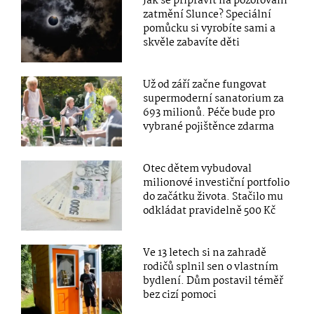
Jak se připravit na pozorování
zatmění Slunce? Speciální
pomůcku si vyrobíte sami a
skvěle zabavíte děti
Už od září začne fungovat
supermoderní sanatorium za
693 milionů. Péče bude pro
vybrané pojištěnce zdarma
Otec dětem vybudoval
milionové investiční portfolio
do začátku života. Stačilo mu
odkládat pravidelně 500 Kč
Ve 13 letech si na zahradě
rodičů splnil sen o vlastním
bydlení. Dům postavil téměř
bez cizí pomoci