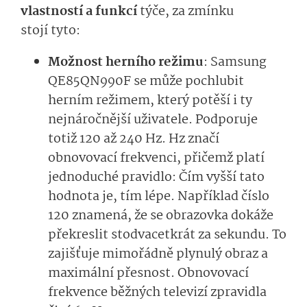
vlastností a funkcí
týče, za zmínku
stojí tyto:
Možnost herního režimu
: Samsung
QE85QN990F se může pochlubit
herním režimem, který potěší i ty
nejnáročnější uživatele. Podporuje
totiž 120 až 240 Hz. Hz značí
obnovovací frekvenci, přičemž platí
jednoduché pravidlo: Čím vyšší tato
hodnota je, tím lépe. Například číslo
120 znamená, že se obrazovka dokáže
překreslit stodvacetkrát za sekundu. To
zajišťuje mimořádně plynulý obraz a
maximální přesnost. Obnovovací
frekvence běžných televizí zpravidla