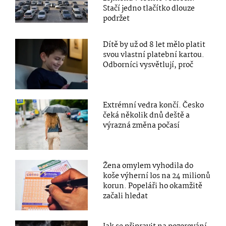
Stačí jedno tlačítko dlouze
podržet
Dítě by už od 8 let mělo platit
svou vlastní platební kartou.
Odborníci vysvětlují, proč
Extrémní vedra končí. Česko
čeká několik dnů deště a
výrazná změna počasí
Žena omylem vyhodila do
koše výherní los na 24 milionů
korun. Popeláři ho okamžitě
začali hledat