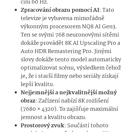
činí 60 Hz.
Zpracování obrazu pomocí AI
: Tato
televize je vybavena mimořádně
výkonným procesorem NQ8 AI Gen3.
Ten se svými 768 neuronovými sítěmi
dokáže provádět 8K AI Upscaling Pro a
Auto HDR Remastering Pro. Jinými
slovy dokáže tento model automaticky
optimalizovat scénu, výsledkem čehož
je, že i starší filmy nebo seriály získají
lepší kvalitu.
Nejjemnější a nejkvalitnější možný
obraz
: Zařízení nabízí 8K rozlišení
(7680 × 4320). To zajišťuje maximální
jemnost a kvalitu obrazu.
Prostorový zvuk
: Součástí tohoto