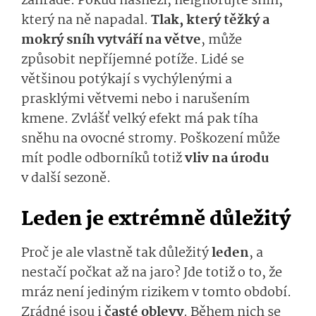
zahradě. Pokud nasněží, neignorujte sníh,
který na ně napadal.
Tlak, který těžký a
mokrý sníh vytváří na větve
, může
způsobit nepříjemné potíže. Lidé se
většinou potýkají s vychýlenými a
prasklými větvemi nebo i narušením
kmene. Zvlášť velký efekt má pak tíha
sněhu na ovocné stromy. Poškození může
mít podle odborníků totiž
vliv na úrodu
v další sezoně.
Leden je extrémně důležitý
Proč je ale vlastně tak důležitý
leden
, a
nestačí počkat až na jaro? Jde totiž o to, že
mráz není jediným rizikem v tomto období.
Zrádné jsou i
časté oblevy
. Během nich se