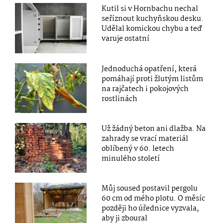
Kutil si v Hornbachu nechal
seříznout kuchyňskou desku.
Udělal komickou chybu a teď
varuje ostatní
Jednoduchá opatření, která
pomáhají proti žlutým listům
na rajčatech i pokojových
rostlinách
Už žádný beton ani dlažba. Na
zahrady se vrací materiál
oblíbený v 60. letech
minulého století
Můj soused postavil pergolu
60 cm od mého plotu. O měsíc
později ho úřednice vyzvala,
aby ji zboural