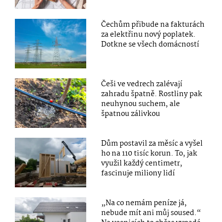
Čechům přibude na fakturách
za elektřinu nový poplatek.
Dotkne se všech domácností
Češi ve vedrech zalévají
zahradu špatně. Rostliny pak
neuhynou suchem, ale
špatnou zálivkou
Dům postavil za měsíc a vyšel
ho na 110 tisíc korun. To, jak
využil každý centimetr,
fascinuje miliony lidí
„Na co nemám peníze já,
nebude mít ani můj soused.“