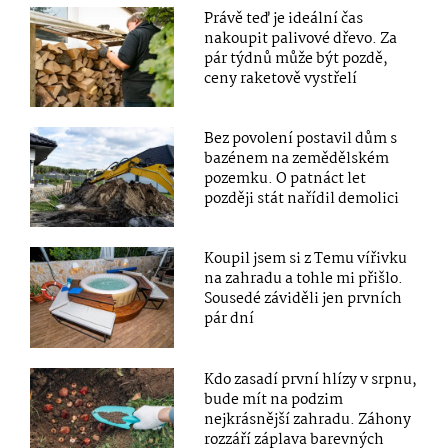
Právě teď je ideální čas
nakoupit palivové dřevo. Za
pár týdnů může být pozdě,
ceny raketově vystřelí
Bez povolení postavil dům s
bazénem na zemědělském
pozemku. O patnáct let
později stát nařídil demolici
Koupil jsem si z Temu vířivku
na zahradu a tohle mi přišlo.
Sousedé záviděli jen prvních
pár dní
Kdo zasadí první hlízy v srpnu,
bude mít na podzim
nejkrásnější zahradu. Záhony
rozzáří záplava barevných