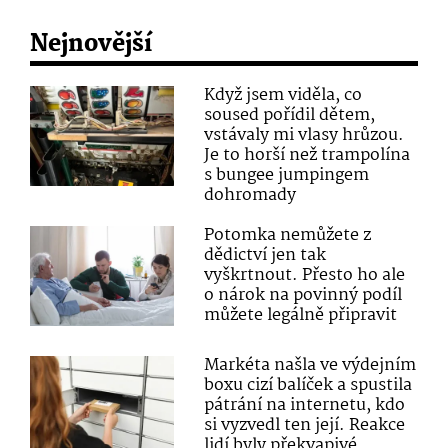
Nejnovější
Když jsem viděla, co
soused pořídil dětem,
vstávaly mi vlasy hrůzou.
Je to horší než trampolína
s bungee jumpingem
dohromady
Potomka nemůžete z
dědictví jen tak
vyškrtnout. Přesto ho ale
o nárok na povinný podíl
můžete legálně připravit
Markéta našla ve výdejním
boxu cizí balíček a spustila
pátrání na internetu, kdo
si vyzvedl ten její. Reakce
lidí byly překvapivé