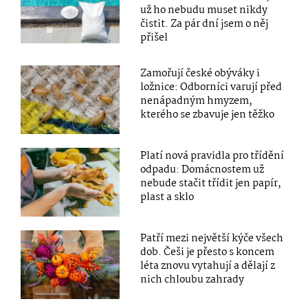
už ho nebudu muset nikdy
čistit. Za pár dní jsem o něj
přišel
Zamořují české obýváky i
ložnice: Odborníci varují před
nenápadným hmyzem,
kterého se zbavuje jen těžko
Platí nová pravidla pro třídění
odpadu: Domácnostem už
nebude stačit třídit jen papír,
plast a sklo
Patří mezi největší kýče všech
dob. Češi je přesto s koncem
léta znovu vytahují a dělají z
nich chloubu zahrady