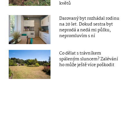
květů
Darovaný byt rozhádal rodinu
na 20 let. Dokud sestra byt
neprodá a nedá mi půlku,
nepromluvím s ní
Co dělat s trávníkem
spáleným sluncem? Zalévání
ho může ještě více poškodit