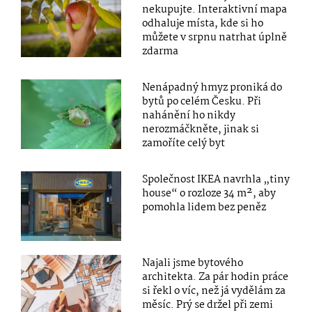
nekupujte. Interaktivní mapa
odhaluje místa, kde si ho
můžete v srpnu natrhat úplně
zdarma
Nenápadný hmyz proniká do
bytů po celém Česku. Při
nahánění ho nikdy
nerozmáčkněte, jinak si
zamoříte celý byt
Společnost IKEA navrhla „tiny
house“ o rozloze 34 m², aby
pomohla lidem bez peněz
Najali jsme bytového
architekta. Za pár hodin práce
si řekl o víc, než já vydělám za
měsíc. Prý se držel při zemi