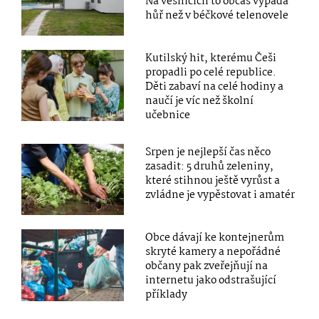
Na vesnicích to občas vypadá
hůř než v béčkové telenovele
Kutilský hit, kterému Češi
propadli po celé republice.
Děti zabaví na celé hodiny a
naučí je víc než školní
učebnice
Srpen je nejlepší čas něco
zasadit: 5 druhů zeleniny,
které stihnou ještě vyrůst a
zvládne je vypěstovat i amatér
Obce dávají ke kontejnerům
skryté kamery a nepořádné
občany pak zveřejňují na
internetu jako odstrašující
příklady