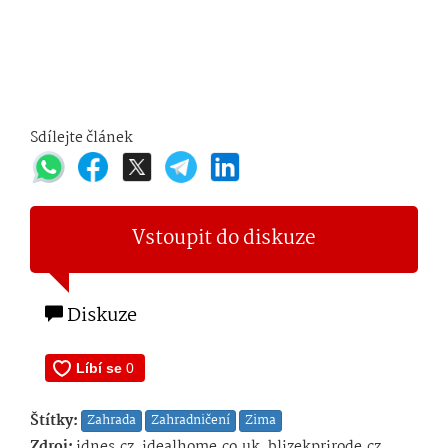
Sdílejte článek
Vstoupit do diskuze
Diskuze
Štítky:
Zahrada
Zahradničení
Zima
Zdroj:
idnes.cz, idealhome.co.uk, blizekprirode.cz