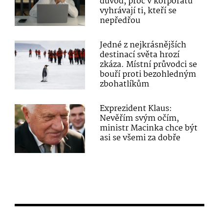
důvod, proč v korporátu
vyhrávají ti, kteří se
nepředřou
Jedné z nejkrásnějších
destinací světa hrozí
zkáza. Místní průvodci se
bouří proti bezohledným
zbohatlíkům
Exprezident Klaus:
Nevěřím svým očím,
ministr Macinka chce být
asi se všemi za dobře