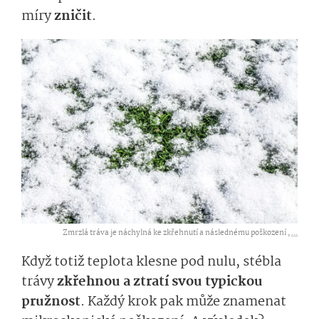
míry
zničit
.
Zmrzlá tráva je náchylná ke zkřehnutí a následnému poškození ,
...
Když totiž teplota klesne pod nulu, stébla
trávy
zkřehnou a ztratí svou typickou
pružnost
. Každý krok pak může znamenat