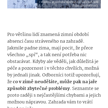
I v lednu je potřeba věnovat čas vaší zahradě
Foto
: Shutterstock
Pro většinu lidí znamená zimní období
absenci času stráveného na zahradě.
Jakmile padne zima, mají pocit, že přece
všechno „spí“, a tak není potřeba nic
obstarávat. Kdyby ale věděli, jak důležitá je
péče a pozornost i v těchto chvílích, možná
by jednali jinak. Odborníci totiž upozorňují,
že
co v zimě neuděláte, může pak na jaře
způsobit zbytečné problémy
. Seznamte se
proto raději s nejčastějšími chybami a jejich
možnou nápravou. Zahrada vám to vrátí