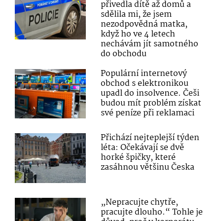
přivedla dítě až domů a
sdělila mi, že jsem
nezodpovědná matka,
když ho ve 4 letech
nechávám jít samotného
do obchodu
Populární internetový
obchod s elektronikou
upadl do insolvence. Češi
budou mít problém získat
své peníze při reklamaci
Přichází nejteplejší týden
léta: Očekávají se dvě
horké špičky, které
zasáhnou většinu Česka
„Nepracujte chytře,
pracujte dlouho.“ Tohle je