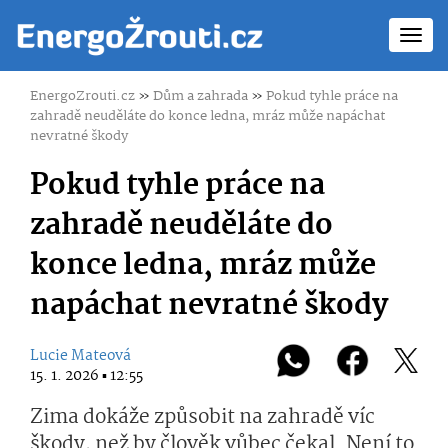
Toggl
navig
EnergoZrouti.cz
»
Dům a zahrada
»
Pokud tyhle práce na
zahradě neuděláte do konce ledna, mráz může napáchat
nevratné škody
Pokud tyhle práce na
zahradě neuděláte do
konce ledna, mráz může
napáchat nevratné škody
Lucie Mateová
15. 1. 2026 ▪ 12:55
Zima dokáže způsobit na zahradě víc
škody, než by člověk vůbec čekal. Není to