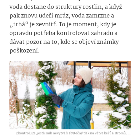
voda dostane do struktury rostlin, a když
pak znovu udeří mráz, voda zamrzne a
„trhá“ je zevnitř. To je moment, kdy je
opravdu potřeba kontrolovat zahradu a
dávat pozor na to, kde se objeví známky
poškození.
Zkontrolujte, jestli sníh nevytváří zbytečný tlak na větve keřů a stromů ,
...