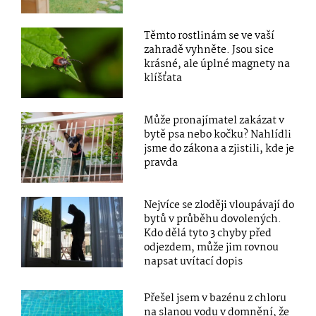
Těmto rostlinám se ve vaší
zahradě vyhněte. Jsou sice
krásné, ale úplné magnety na
klíšťata
Může pronajímatel zakázat v
bytě psa nebo kočku? Nahlídli
jsme do zákona a zjistili, kde je
pravda
Nejvíce se zloději vloupávají do
bytů v průběhu dovolených.
Kdo dělá tyto 3 chyby před
odjezdem, může jim rovnou
napsat uvítací dopis
Přešel jsem v bazénu z chloru
na slanou vodu v domnění, že