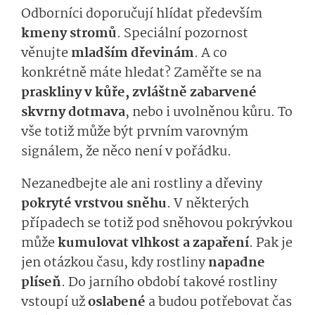
Odborníci doporučují hlídat především
kmeny stromů
. Speciální pozornost
věnujte
mladším dřevinám
. A co
konkrétně máte hledat? Zaměřte se na
praskliny v kůře, zvláštně zabarvené
skvrny dotmava
, nebo i uvolněnou kůru. To
vše totiž může být prvním varovným
signálem, že něco není v pořádku.
Nezanedbejte ale ani rostliny a dřeviny
pokryté vrstvou sněhu
. V některých
případech se totiž pod sněhovou pokrývkou
může
kumulovat vlhkost a zapaření
. Pak je
jen otázkou času, kdy rostliny
napadne
plíseň
. Do jarního období takové rostliny
vstoupí už
oslabené
a budou potřebovat čas