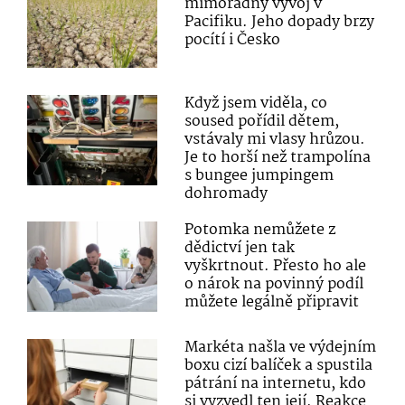
mimořádný vývoj v
Pacifiku. Jeho dopady brzy
pocítí i Česko
Když jsem viděla, co
soused pořídil dětem,
vstávaly mi vlasy hrůzou.
Je to horší než trampolína
s bungee jumpingem
dohromady
Potomka nemůžete z
dědictví jen tak
vyškrtnout. Přesto ho ale
o nárok na povinný podíl
můžete legálně připravit
Markéta našla ve výdejním
boxu cizí balíček a spustila
pátrání na internetu, kdo
si vyzvedl ten její. Reakce