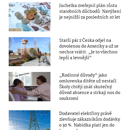
Juchelka zveřejnil plán růstu
starobních důchodů: Navýšení
je nejnižší za posledních 10 let
Starší pár z Česka odjel na
dovolenou do Ameriky a už se
nechce vrátit: „Je to všechno
lepší a levnější“
„Rodinné důvody“ jako
omluvenka dítěte už nestačí.
Školy chtějí znát skutečný
důvod absence a strkají nos do
soukromí
Dodavatel elektřiny právě
zlevňuje zákazníkům dodávky
o 30 %. Nabídka platí jen do