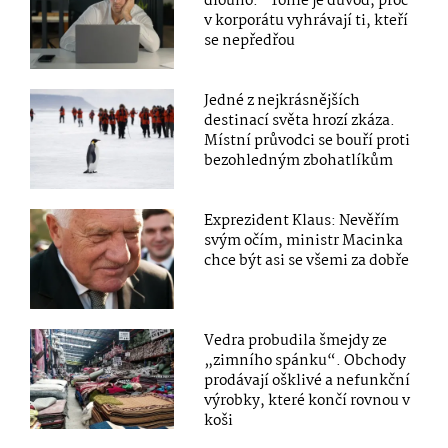
dlouho.“ Tohle je důvod, proč
v korporátu vyhrávají ti, kteří
se nepředřou
Jedné z nejkrásnějších
destinací světa hrozí zkáza.
Místní průvodci se bouří proti
bezohledným zbohatlíkům
Exprezident Klaus: Nevěřím
svým očím, ministr Macinka
chce být asi se všemi za dobře
Vedra probudila šmejdy ze
„zimního spánku“. Obchody
prodávají ošklivé a nefunkční
výrobky, které končí rovnou v
koši