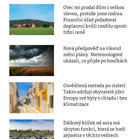
Otec mi prodal dům s velkou
slevou, protože jsme rodina.
Finanční úřad požadoval
doplacení kvůli rozdílu oproti
tržní ceně
Nová předpověď na víkend
mění plány. Meteorologové
ukázali, co přijde po bouřkách
Osvědčená metoda po staletí:
Takto udržují obyvatelé jižní
Evropy své byty v chladu i bez
klimatizace
Dálkový klíček od auta má
skrytou funkci, která se hodí
zejména v těchto vedrech.