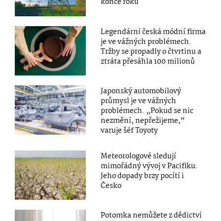
konce roku
Legendární česká módní firma
je ve vážných problémech.
Tržby se propadly o čtvrtinu a
ztráta přesáhla 100 milionů
Japonský automobilový
průmysl je ve vážných
problémech. „Pokud se nic
nezmění, nepřežijeme,“
varuje šéf Toyoty
Meteorologové sledují
mimořádný vývoj v Pacifiku.
Jeho dopady brzy pocítí i
Česko
Potomka nemůžete z dědictví