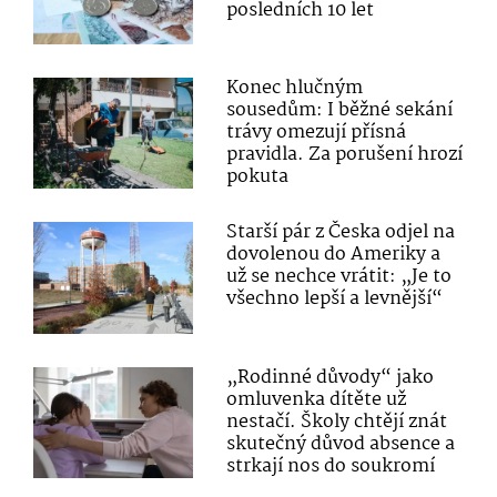
posledních 10 let
Konec hlučným
sousedům: I běžné sekání
trávy omezují přísná
pravidla. Za porušení hrozí
pokuta
Starší pár z Česka odjel na
dovolenou do Ameriky a
už se nechce vrátit: „Je to
všechno lepší a levnější“
„Rodinné důvody“ jako
omluvenka dítěte už
nestačí. Školy chtějí znát
skutečný důvod absence a
strkají nos do soukromí