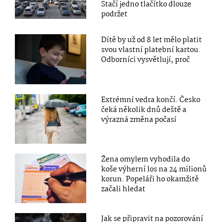
Stačí jedno tlačítko dlouze
podržet
Dítě by už od 8 let mělo platit
svou vlastní platební kartou.
Odborníci vysvětlují, proč
Extrémní vedra končí. Česko
čeká několik dnů deště a
výrazná změna počasí
Žena omylem vyhodila do
koše výherní los na 24 milionů
korun. Popeláři ho okamžitě
začali hledat
Jak se připravit na pozorování