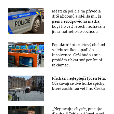
Městská policie mi přivedla
dítě až domů a sdělila mi, že
jsem nezodpovědná matka,
když ho ve 4 letech nechávám
jít samotného do obchodu
Populární internetový obchod
s elektronikou upadl do
insolvence. Češi budou mít
problém získat své peníze při
reklamaci
Přichází nejteplejší týden léta:
Očekávají se dvě horké špičky,
které zasáhnou většinu Česka
„Nepracujte chytře, pracujte