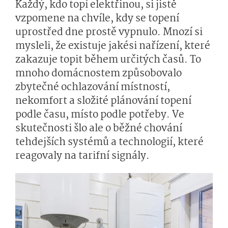
Každý, kdo topí elektřinou, si jistě
vzpomene na chvíle, kdy se topení
uprostřed dne prostě vypnulo. Mnozí si
mysleli, že existuje jakési nařízení, které
zakazuje topit během určitých časů. To
mnoho domácnostem způsobovalo
zbytečné ochlazování místností,
nekomfort a složité plánování topení
podle času, místo podle potřeby. Ve
skutečnosti šlo ale o běžné chování
tehdejších systémů a technologií, které
reagovaly na tarifní signály.