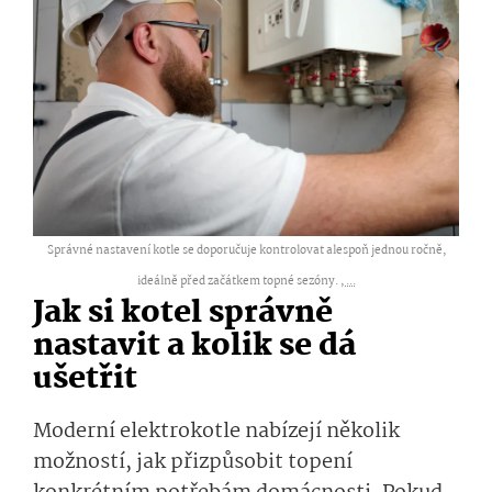
Správné nastavení kotle se doporučuje kontrolovat alespoň jednou ročně,
ideálně před začátkem topné sezóny. ,
...
Jak si kotel správně
nastavit a kolik se dá
ušetřit
Moderní elektrokotle nabízejí několik
možností, jak přizpůsobit topení