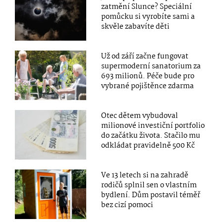
zatmění Slunce? Speciální
pomůcku si vyrobíte sami a
skvěle zabavíte děti
Už od září začne fungovat
supermoderní sanatorium za
693 milionů. Péče bude pro
vybrané pojištěnce zdarma
Otec dětem vybudoval
milionové investiční portfolio
do začátku života. Stačilo mu
odkládat pravidelně 500 Kč
Ve 13 letech si na zahradě
rodičů splnil sen o vlastním
bydlení. Dům postavil téměř
bez cizí pomoci