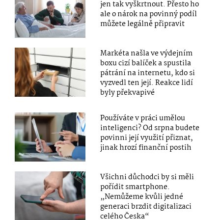
jen tak vyškrtnout. Přesto ho
ale o nárok na povinný podíl
můžete legálně připravit
Markéta našla ve výdejním
boxu cizí balíček a spustila
pátrání na internetu, kdo si
vyzvedl ten její. Reakce lidí
byly překvapivé
Používáte v práci umělou
inteligenci? Od srpna budete
povinni její využití přiznat,
jinak hrozí finanční postih
Všichni důchodci by si měli
pořídit smartphone.
„Nemůžeme kvůli jedné
generaci brzdit digitalizaci
celého Česka“