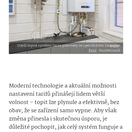
Starší topné systémy často pracovaly se specifickými časovými bloky.
Foto
: Shutterstock
Moderní technologie a aktuální možnosti
nastavení tarifů přinášejí lidem větší
volnost – topit lze plynule a efektivně, bez
obav, že se zařízení samo vypne. Aby však
změna přinesla i skutečnou úsporu, je
důležité pochopit, jak celý systém funguje a