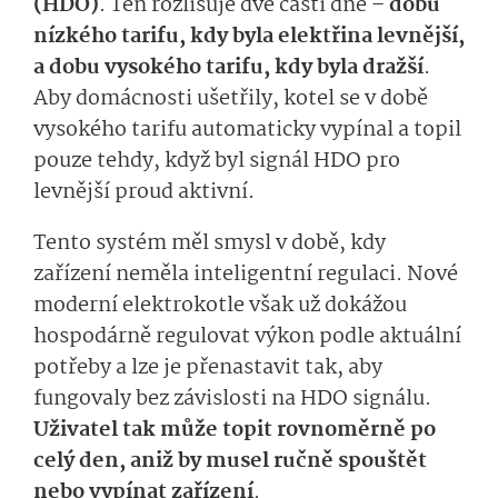
(HDO)
. Ten rozlišuje dvě části dne –
dobu
nízkého tarifu, kdy byla elektřina levnější,
a dobu vysokého tarifu, kdy byla dražší
.
Aby domácnosti ušetřily, kotel se v době
vysokého tarifu automaticky vypínal a topil
pouze tehdy, když byl signál HDO pro
levnější proud aktivní.
Tento systém měl smysl v době, kdy
zařízení neměla inteligentní regulaci. Nové
moderní elektrokotle však už dokážou
hospodárně regulovat výkon podle aktuální
potřeby a lze je přenastavit tak, aby
fungovaly bez závislosti na HDO signálu.
Uživatel tak může topit rovnoměrně po
celý den, aniž by musel ručně spouštět
nebo vypínat zařízení
.