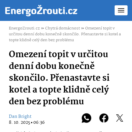
Toggl
navig
EnergoZrouti.cz
»
Chytrá domácnost
»
Omezení topit v
určitou denní dobu konečně skončilo. Přenastavte si kotel a
topte klidně celý den bez problému
Omezení topit v určitou
denní dobu konečně
skončilo. Přenastavte si
kotel a topte klidně celý
den bez problému
Dan Bright
8. 10. 2025 ▪ 06:36