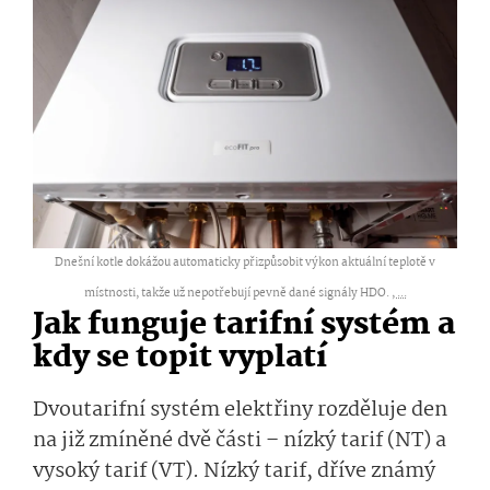
Dnešní kotle dokážou automaticky přizpůsobit výkon aktuální teplotě v
místnosti, takže už nepotřebují pevně dané signály HDO. ,
...
Jak funguje tarifní systém a
kdy se topit vyplatí
Dvoutarifní systém elektřiny rozděluje den
na již zmíněné dvě části – nízký tarif (NT) a
vysoký tarif (VT). Nízký tarif, dříve známý