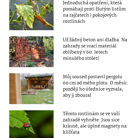
Jednoduchá opatření, která
pomáhají proti žlutým listům
na rajčatech i pokojových
rostlinách
Už žádný beton ani dlažba. Na
zahrady se vrací materiál
oblíbený v 60. letech
minulého století
Můj soused postavil pergolu
60 cm od mého plotu. O měsíc
později ho úřednice vyzvala,
aby ji zboural
Těmto rostlinám se ve vaší
zahradě vyhněte. Jsou sice
krásné, ale úplné magnety na
klíšťata