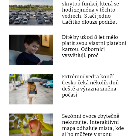
skrytou funkci, která se
hodí zejména v těchto
vedrech. Stačí jedno
tlačítko dlouze podržet
Dítě by už od 8 let mělo
platit svou vlastní platební
kartou. Odborníci
vysvětlují, proč
Extrémní vedra končí.
Česko čeká několik dnů
deště a výrazná změna
počasí
Sezónní ovoce zbytečně
nekupujte. Interaktivní
mapa odhaluje místa, kde
si ho můžete v srpnu