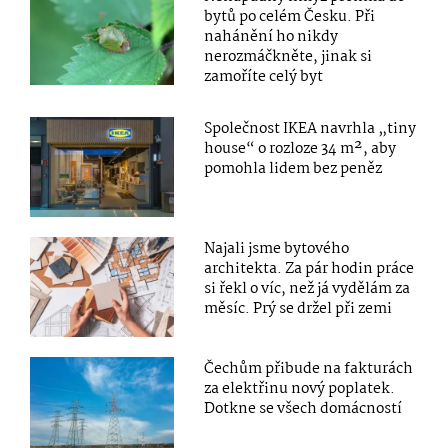
bytů po celém Česku. Při
nahánění ho nikdy
nerozmáčkněte, jinak si
zamoříte celý byt
Společnost IKEA navrhla „tiny
house“ o rozloze 34 m², aby
pomohla lidem bez peněz
Najali jsme bytového
architekta. Za pár hodin práce
si řekl o víc, než já vydělám za
měsíc. Prý se držel při zemi
Čechům přibude na fakturách
za elektřinu nový poplatek.
Dotkne se všech domácností