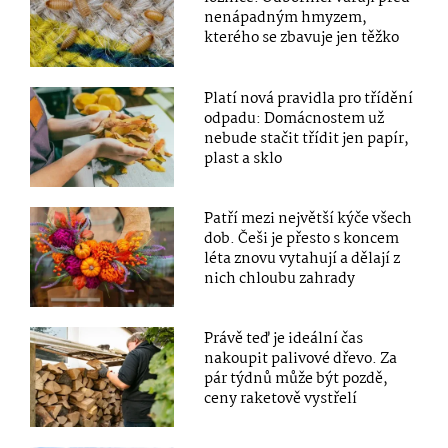
nenápadným hmyzem,
kterého se zbavuje jen těžko
Platí nová pravidla pro třídění
odpadu: Domácnostem už
nebude stačit třídit jen papír,
plast a sklo
Patří mezi největší kýče všech
dob. Češi je přesto s koncem
léta znovu vytahují a dělají z
nich chloubu zahrady
Právě teď je ideální čas
nakoupit palivové dřevo. Za
pár týdnů může být pozdě,
ceny raketově vystřelí