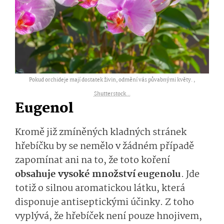
Pokud orchideje mají dostatek živin, odmění vás půvabnými květy. ,
Shutterstock...
Eugenol
Kromě již zmíněných kladných stránek
hřebíčku by se nemělo v žádném případě
zapomínat ani na to, že toto koření
obsahuje vysoké množství eugenolu
. Jde
totiž o silnou aromatickou látku, která
disponuje antiseptickými účinky. Z toho
vyplývá, že hřebíček není pouze hnojivem,