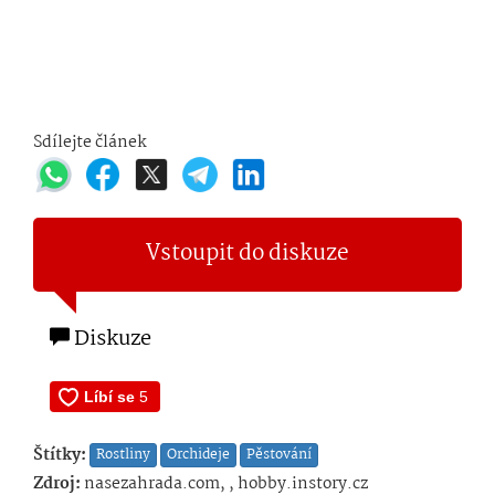
Sdílejte článek
Vstoupit do diskuze
Diskuze
Štítky:
Rostliny
Orchideje
Pěstování
Zdroj:
nasezahrada.com, , hobby.instory.cz