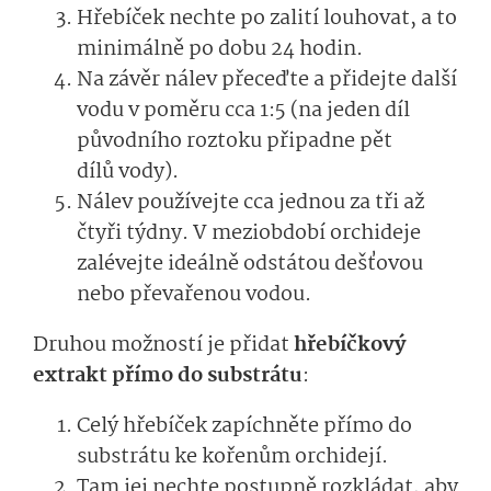
Hřebíček nechte po zalití louhovat, a to
minimálně po dobu 24 hodin.
Na závěr nálev přeceďte a přidejte další
vodu v poměru cca 1:5 (na jeden díl
původního roztoku připadne pět
dílů vody).
Nálev používejte cca jednou za tři až
čtyři týdny. V meziobdobí orchideje
zalévejte ideálně odstátou dešťovou
nebo převařenou vodou.
Druhou možností je přidat
hřebíčkový
extrakt přímo do substrátu
:
Celý hřebíček zapíchněte přímo do
substrátu ke kořenům orchidejí.
Tam jej nechte postupně rozkládat, aby