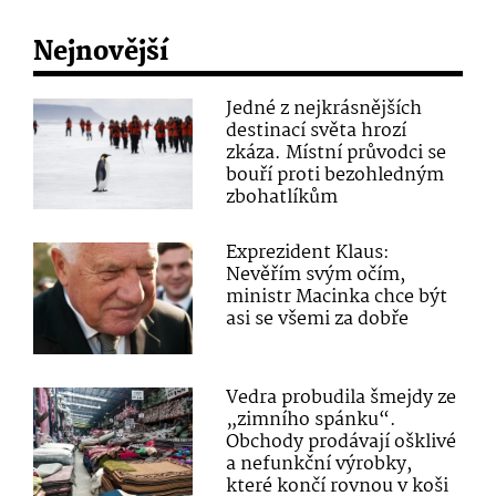
Nejnovější
Jedné z nejkrásnějších
destinací světa hrozí
zkáza. Místní průvodci se
bouří proti bezohledným
zbohatlíkům
Exprezident Klaus:
Nevěřím svým očím,
ministr Macinka chce být
asi se všemi za dobře
Vedra probudila šmejdy ze
„zimního spánku“.
Obchody prodávají ošklivé
a nefunkční výrobky,
které končí rovnou v koši