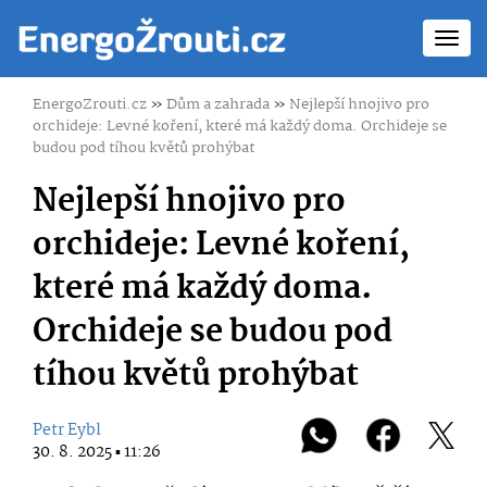
Toggl
navig
EnergoZrouti.cz
»
Dům a zahrada
»
Nejlepší hnojivo pro
orchideje: Levné koření, které má každý doma. Orchideje se
budou pod tíhou květů prohýbat
Nejlepší hnojivo pro
orchideje: Levné koření,
které má každý doma.
Orchideje se budou pod
tíhou květů prohýbat
Petr Eybl
30. 8. 2025 ▪ 11:26