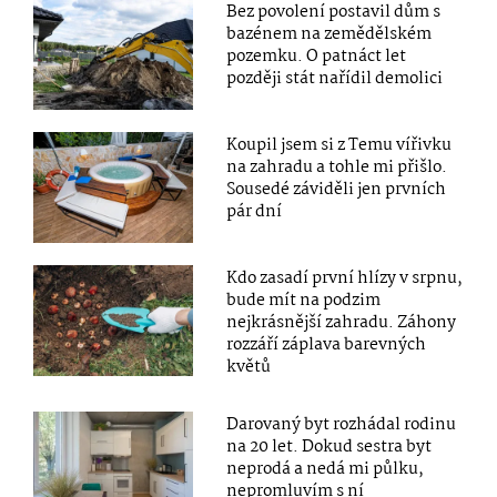
Bez povolení postavil dům s
bazénem na zemědělském
pozemku. O patnáct let
později stát nařídil demolici
Koupil jsem si z Temu vířivku
na zahradu a tohle mi přišlo.
Sousedé záviděli jen prvních
pár dní
Kdo zasadí první hlízy v srpnu,
bude mít na podzim
nejkrásnější zahradu. Záhony
rozzáří záplava barevných
květů
Darovaný byt rozhádal rodinu
na 20 let. Dokud sestra byt
neprodá a nedá mi půlku,
nepromluvím s ní