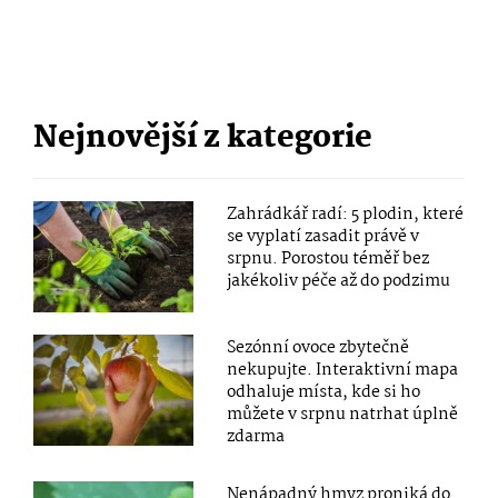
Nejnovější z kategorie
Zahrádkář radí: 5 plodin, které
se vyplatí zasadit právě v
srpnu. Porostou téměř bez
jakékoliv péče až do podzimu
Sezónní ovoce zbytečně
nekupujte. Interaktivní mapa
odhaluje místa, kde si ho
můžete v srpnu natrhat úplně
zdarma
Nenápadný hmyz proniká do