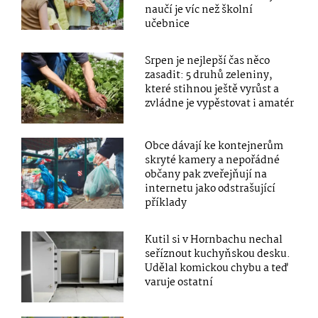
naučí je víc než školní
učebnice
Srpen je nejlepší čas něco
zasadit: 5 druhů zeleniny,
které stihnou ještě vyrůst a
zvládne je vypěstovat i amatér
Obce dávají ke kontejnerům
skryté kamery a nepořádné
občany pak zveřejňují na
internetu jako odstrašující
příklady
Kutil si v Hornbachu nechal
seříznout kuchyňskou desku.
Udělal komickou chybu a teď
varuje ostatní