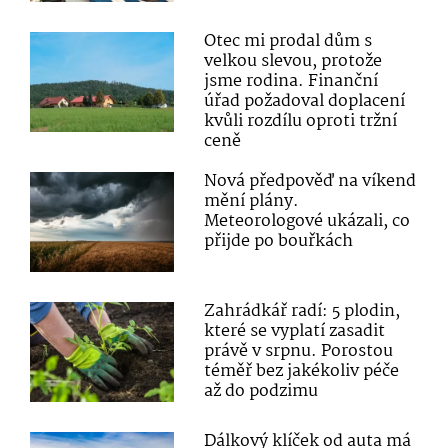
Otec mi prodal dům s
velkou slevou, protože
jsme rodina. Finanční
úřad požadoval doplacení
kvůli rozdílu oproti tržní
ceně
Nová předpověď na víkend
mění plány.
Meteorologové ukázali, co
přijde po bouřkách
Zahrádkář radí: 5 plodin,
které se vyplatí zasadit
právě v srpnu. Porostou
téměř bez jakékoliv péče
až do podzimu
Dálkový klíček od auta má