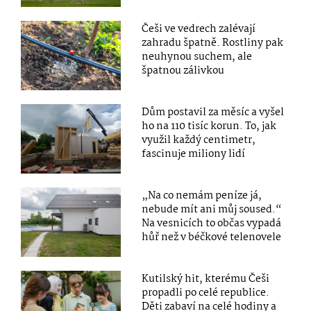
Češi ve vedrech zalévají
zahradu špatně. Rostliny pak
neuhynou suchem, ale
špatnou zálivkou
Dům postavil za měsíc a vyšel
ho na 110 tisíc korun. To, jak
využil každý centimetr,
fascinuje miliony lidí
„Na co nemám peníze já,
nebude mít ani můj soused.“
Na vesnicích to občas vypadá
hůř než v béčkové telenovele
Kutilský hit, kterému Češi
propadli po celé republice.
Děti zabaví na celé hodiny a