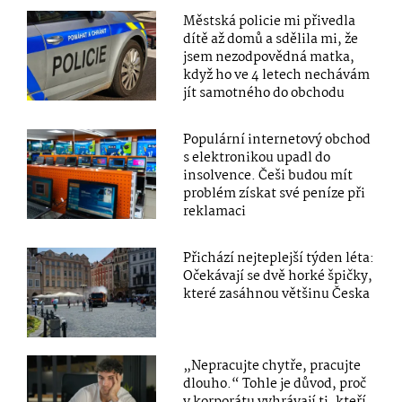
Městská policie mi přivedla
dítě až domů a sdělila mi, že
jsem nezodpovědná matka,
když ho ve 4 letech nechávám
jít samotného do obchodu
Populární internetový obchod
s elektronikou upadl do
insolvence. Češi budou mít
problém získat své peníze při
reklamaci
Přichází nejteplejší týden léta:
Očekávají se dvě horké špičky,
které zasáhnou většinu Česka
„Nepracujte chytře, pracujte
dlouho.“ Tohle je důvod, proč
v korporátu vyhrávají ti, kteří