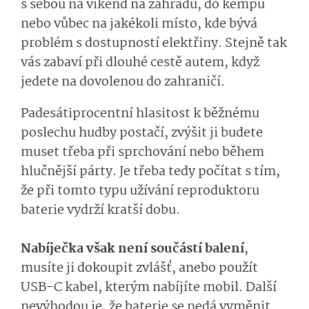
s sebou na víkend na zahradu, do kempu
nebo vůbec na jakékoli místo, kde bývá
problém s dostupností elektřiny. Stejně tak
vás zabaví při dlouhé cestě autem, když
jedete na dovolenou do zahraničí.
Padesátiprocentní hlasitost k běžnému
poslechu hudby postačí, zvýšit ji budete
muset třeba při sprchování nebo během
hlučnější párty. Je třeba tedy počítat s tím,
že při tomto typu užívání reproduktoru
baterie vydrží kratší dobu.
Nabíječka však není součástí balení
,
musíte ji dokoupit zvlášť, anebo použít
USB-C kabel, kterým nabíjíte mobil. Další
nevýhodou je, že baterie se nedá vyměnit.