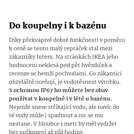
Do koupelny i k bazénu
Díky překvapivě dobré funkčnosti v poměru
k ceně se tento malý repráček stal mezi
zákazníky hitem. Na stránkách IKEA jeho
hodnocení neklesá pod pět hvězdiček a
recenze se hemží pochvalami. Co zákazníci
obzvláště oceňují, je vodotěsnost výrobku.
S ochranou IP67 ho můžete bez obav
používat v koupelně i v létě u bazénu.
Nejenže snese stříkající vodu, ale navíc do
té vody může i spadnout a nic se mu
nestane. V hloubce 1 metr by měl vydržet
bez poškození až půl hodiny.