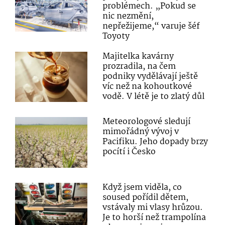
problémech. „Pokud se
nic nezmění,
nepřežijeme,“ varuje šéf
Toyoty
Majitelka kavárny
prozradila, na čem
podniky vydělávají ještě
víc než na kohoutkové
vodě. V létě je to zlatý důl
Meteorologové sledují
mimořádný vývoj v
Pacifiku. Jeho dopady brzy
pocítí i Česko
Když jsem viděla, co
soused pořídil dětem,
vstávaly mi vlasy hrůzou.
Je to horší než trampolína