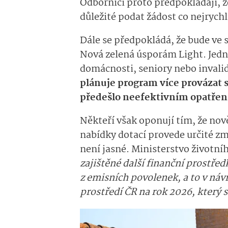
Odborníci proto předpokládají, 
důležité podat žádost co nejrychl
Dále se předpokládá, že bude ve
Nová zelená úsporám Light. Jedn
domácnosti, seniory nebo invali
plánuje program více provázat 
předešlo neefektivním opatřen
Někteří však oponují tím, že no
nabídky dotací provede určité zm
není jasné. Ministerstvo životníh
zajištěné další finanční prostře
z emisních povolenek, a to v náv
prostředí ČR na rok 2026, který s