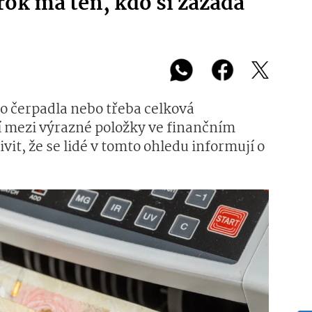
rok má ten, kdo si zažádá
ho čerpadla nebo třeba celková
 mezi výrazné položky ve finančním
vit, že se lidé v tomto ohledu informují o