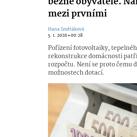
běžné obyvatele. Ná
mezi prvními
Hana Smětáková
5. 1. 2026 ▪ 00:28
Pořízení fotovoltaiky, tepelné
rekonstrukce domácnosti patří
rozpočtu. Není se proto čemu di
možnostech dotací.