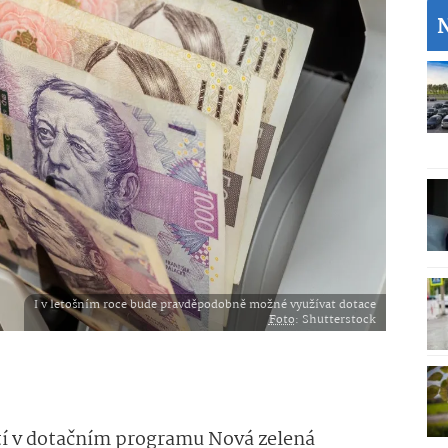
I v letošním roce bude pravděpodobně možné využívat dotace
Foto
: Shutterstock
tí v dotačním programu Nová zelená