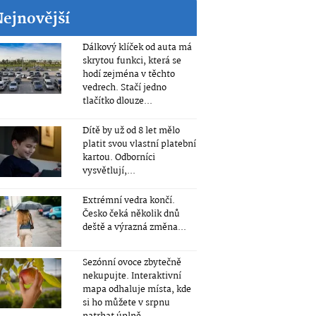
Nejnovější
Dálkový klíček od auta má
skrytou funkci, která se
hodí zejména v těchto
vedrech. Stačí jedno
tlačítko dlouze...
Dítě by už od 8 let mělo
platit svou vlastní platební
kartou. Odborníci
vysvětlují,...
Extrémní vedra končí.
Česko čeká několik dnů
deště a výrazná změna...
Sezónní ovoce zbytečně
nekupujte. Interaktivní
mapa odhaluje místa, kde
si ho můžete v srpnu