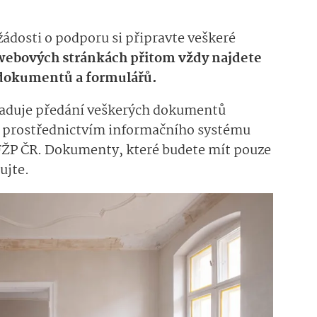
žádosti o podporu si připravte veškeré
 webových stránkách přitom vždy najdete
dokumentů a formulářů.
yžaduje předání veškerých dokumentů
to prostřednictvím informačního systému
SFŽP ČR. Dokumenty, které budete mít pouze
ujte.