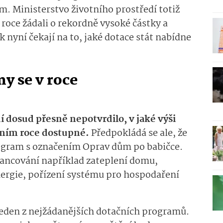
. Ministerstvo životního prostředí totiž
 roce žádali o rekordně vysoké částky a
k nyní čekají na to, jaké dotace stát nabídne
y se v roce
í dosud přesně nepotvrdilo, v jaké výši
šním roce dostupné.
Předpokládá se ale, že
ogram s označením Oprav dům po babičce.
ancování například zateplení domu,
nergie, pořízení systému pro hospodaření
jeden z nejžádanějších dotačních programů.