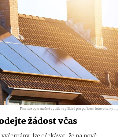
Finance bylo možné využít například pro pořízení fotovoltaiky ,
...
odejte žádost včas
 vyčerpány, lze očekávat, že na nově