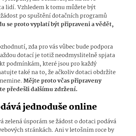
ta lidí. Vzhledem k tomu můžete být
e žádost po spuštění dotačních programů
u se proto vyplatí být připraveni a vědět,
zhodnutí, zda pro vás vůbec bude podpora
ždou dotací je totiž neodmyslitelně spjata
ekt podmínkám, které jsou pro každý
ujte také na to, že ačkoliv dotaci obdržíte
s nemine.
Mějte proto včas připraveny
ste předešli dalšímu zdržení.
odává jednoduše online
 zelená úsporám se žádost o dotaci podává
webových stránkách. Ani v letošním roce by