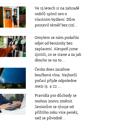
Ve 13 letech si na zahradě
rodičů splnil sen o
vlastním bydlení. Dům
postavil téměř bez cizí...
Omylem se nám podařilo
odjet od benzinky bez
zaplacení. Alespoň jsme
zjistili, co se stane a za jak
dlouho se na to...
Česko dnes zasáhne
bouřková vlna. Nejhorší
počasí přijde odpoledne
mezi 15. a 22....
Pravidla pro důchody se
mohou znovu změnit.
Seniorům se rýsuje od
příštího roku více peněz,
než se původně...