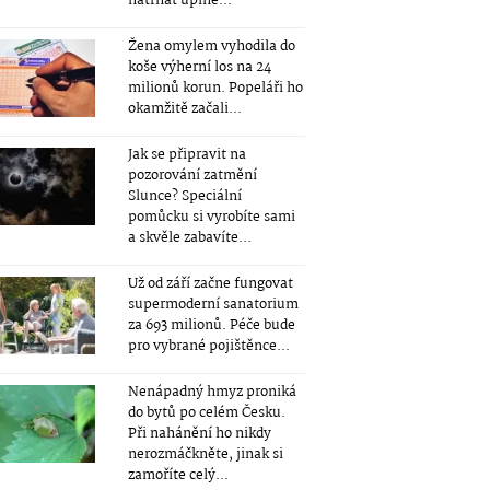
natrhat úplně...
Žena omylem vyhodila do
koše výherní los na 24
milionů korun. Popeláři ho
okamžitě začali...
Jak se připravit na
pozorování zatmění
Slunce? Speciální
pomůcku si vyrobíte sami
a skvěle zabavíte...
Už od září začne fungovat
supermoderní sanatorium
za 693 milionů. Péče bude
pro vybrané pojištěnce...
Nenápadný hmyz proniká
do bytů po celém Česku.
Při nahánění ho nikdy
nerozmáčkněte, jinak si
zamoříte celý...