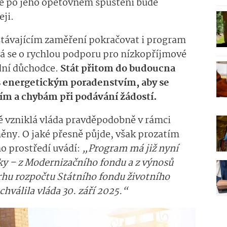
že po jeho opětovném spuštění bude
eji.
 stávajícím zaměření pokračovat i program
á se o rychlou podporu pro nízkopříjmové
dní důchodce.
Stát přitom do budoucna
s energetickým poradenstvím, aby se
ím a chybám při podávání žádostí.
vě vzniklá vláda pravděpodobně v rámci
ěny. O jaké přesně půjde, však prozatím
o prostředí uvádí:
„Program má již nyní
dky – z Modernizačního fondu a z výnosů
rhu rozpočtu Státního fondu životního
chválila vláda 30. září 2025.“