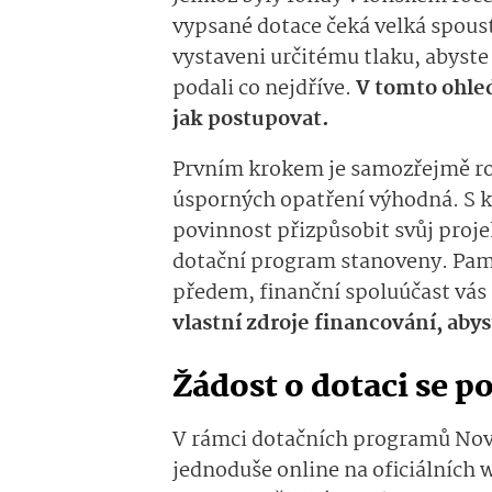
vypsané dotace čeká velká spous
vystaveni určitému tlaku, abyst
podali co nejdříve.
V tomto ohled
jak postupovat.
Prvním krokem je samozřejmě ro
úsporných opatření výhodná. S ka
povinnost přizpůsobit svůj proj
dotační program stanoveny. Pamat
předem, finanční spoluúčast vá
vlastní zdroje financování, aby
Žádost o dotaci se p
V rámci dotačních programů Nová
jednoduše online na oficiálních 