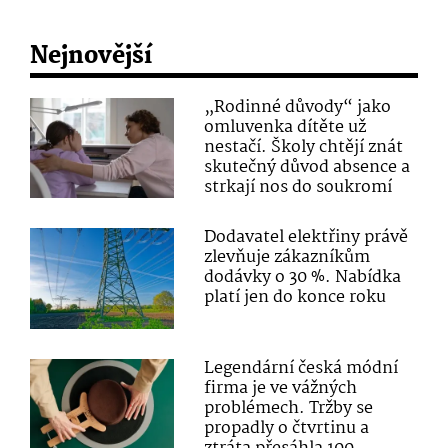
Nejnovější
„Rodinné důvody“ jako
omluvenka dítěte už
nestačí. Školy chtějí znát
skutečný důvod absence a
strkají nos do soukromí
Dodavatel elektřiny právě
zlevňuje zákazníkům
dodávky o 30 %. Nabídka
platí jen do konce roku
Legendární česká módní
firma je ve vážných
problémech. Tržby se
propadly o čtvrtinu a