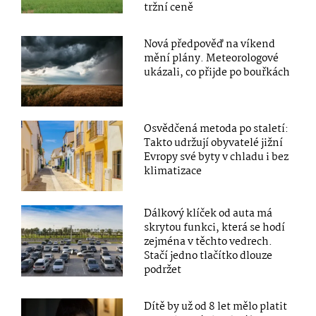
tržní ceně
Nová předpověď na víkend
mění plány. Meteorologové
ukázali, co přijde po bouřkách
Osvědčená metoda po staletí:
Takto udržují obyvatelé jižní
Evropy své byty v chladu i bez
klimatizace
Dálkový klíček od auta má
skrytou funkci, která se hodí
zejména v těchto vedrech.
Stačí jedno tlačítko dlouze
podržet
Dítě by už od 8 let mělo platit