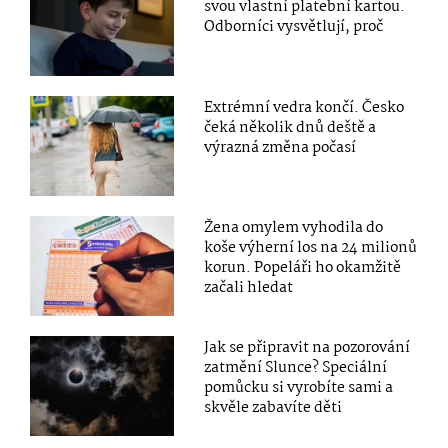
svou vlastní platební kartou.
Odborníci vysvětlují, proč
Extrémní vedra končí. Česko
čeká několik dnů deště a
výrazná změna počasí
Žena omylem vyhodila do
koše výherní los na 24 milionů
korun. Popeláři ho okamžitě
začali hledat
Jak se připravit na pozorování
zatmění Slunce? Speciální
pomůcku si vyrobíte sami a
skvěle zabavíte děti