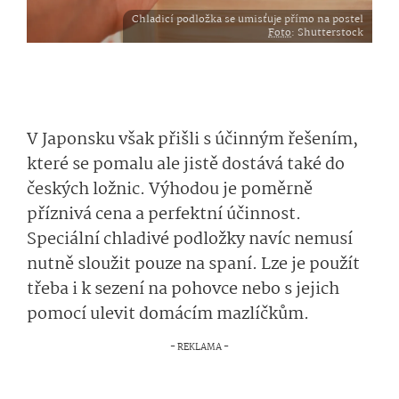
Chladicí podložka se umisťuje přímo na postel
Foto
: Shutterstock
V Japonsku však přišli s účinným řešením,
které se pomalu ale jistě dostává také do
českých ložnic. Výhodou je poměrně
příznivá cena a perfektní účinnost.
Speciální chladivé podložky navíc nemusí
nutně sloužit pouze na spaní. Lze je použít
třeba i k sezení na pohovce nebo s jejich
pomocí ulevit domácím mazlíčkům.