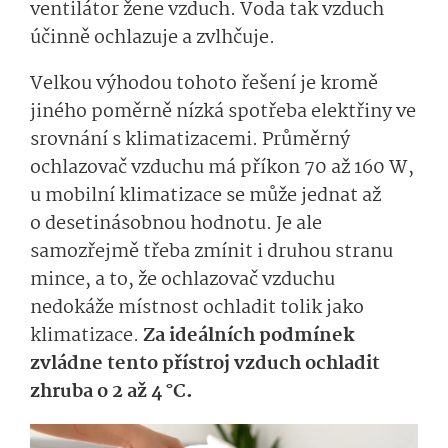
ventilátor žene vzduch. Voda tak vzduch
účinně ochlazuje a zvlhčuje.
Velkou výhodou tohoto řešení je kromě
jiného poměrně nízká spotřeba elektřiny ve
srovnání s klimatizacemi. Průměrný
ochlazovač vzduchu má příkon 70 až 160 W,
u mobilní klimatizace se může jednat až
o desetinásobnou hodnotu. Je ale
samozřejmě třeba zmínit i druhou stranu
mince, a to, že ochlazovač vzduchu
nedokáže místnost ochladit tolik jako
klimatizace.
Za ideálních podmínek
zvládne tento přístroj vzduch ochladit
zhruba o 2 až 4 °C.