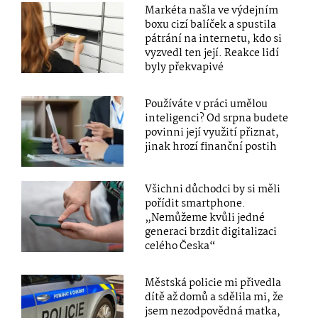
Markéta našla ve výdejním
boxu cizí balíček a spustila
pátrání na internetu, kdo si
vyzvedl ten její. Reakce lidí
byly překvapivé
Používáte v práci umělou
inteligenci? Od srpna budete
povinni její využití přiznat,
jinak hrozí finanční postih
Všichni důchodci by si měli
pořídit smartphone.
„Nemůžeme kvůli jedné
generaci brzdit digitalizaci
celého Česka“
Městská policie mi přivedla
dítě až domů a sdělila mi, že
jsem nezodpovědná matka,