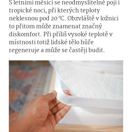
S letními měsíci se neodmyslitelně pojí i
tropické noci, při kterých teploty
neklesnou pod 20 °C. Obzvláště v ložnici
to přitom může znamenat značný
diskomfort. Při příliš vysoké teplotě v
místnosti totiž lidské tělo hůře
regeneruje a může se častěji budit.