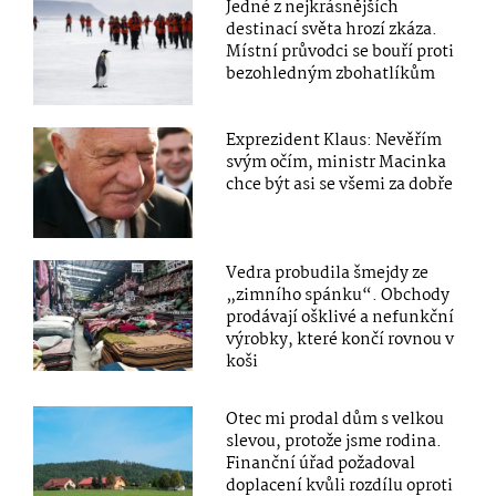
Jedné z nejkrásnějších
destinací světa hrozí zkáza.
Místní průvodci se bouří proti
bezohledným zbohatlíkům
Exprezident Klaus: Nevěřím
svým očím, ministr Macinka
chce být asi se všemi za dobře
Vedra probudila šmejdy ze
„zimního spánku“. Obchody
prodávají ošklivé a nefunkční
výrobky, které končí rovnou v
koši
Otec mi prodal dům s velkou
slevou, protože jsme rodina.
Finanční úřad požadoval
doplacení kvůli rozdílu oproti