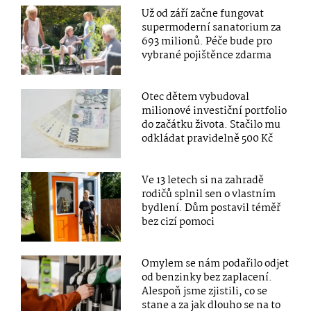
Už od září začne fungovat
supermoderní sanatorium za
693 milionů. Péče bude pro
vybrané pojištěnce zdarma
Otec dětem vybudoval
milionové investiční portfolio
do začátku života. Stačilo mu
odkládat pravidelně 500 Kč
Ve 13 letech si na zahradě
rodičů splnil sen o vlastním
bydlení. Dům postavil téměř
bez cizí pomoci
Omylem se nám podařilo odjet
od benzinky bez zaplacení.
Alespoň jsme zjistili, co se
stane a za jak dlouho se na to