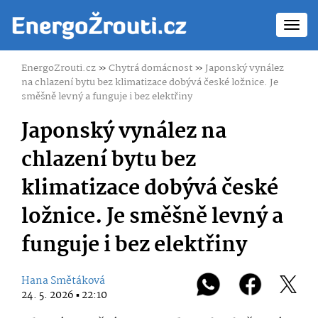
Toggl
navig
EnergoZrouti.cz
»
Chytrá domácnost
»
Japonský vynález
na chlazení bytu bez klimatizace dobývá české ložnice. Je
směšně levný a funguje i bez elektřiny
Japonský vynález na
chlazení bytu bez
klimatizace dobývá české
ložnice. Je směšně levný a
funguje i bez elektřiny
Hana Smětáková
24. 5. 2026 ▪ 22:10