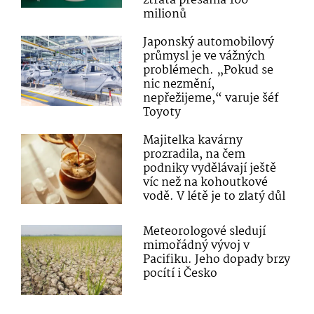
ztráta přesáhla 100
milionů
Japonský automobilový
průmysl je ve vážných
problémech. „Pokud se
nic nezmění,
nepřežijeme,“ varuje šéf
Toyoty
Majitelka kavárny
prozradila, na čem
podniky vydělávají ještě
víc než na kohoutkové
vodě. V létě je to zlatý důl
Meteorologové sledují
mimořádný vývoj v
Pacifiku. Jeho dopady brzy
pocítí i Česko