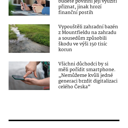
budete povinni její využití
přiznat, jinak hrozí
finanční postih
Vypouštěli zahradní bazén
z Mountfieldu na zahradu
a sousedům způsobili
škodu ve výši 150 tisíc
korun
Všichni důchodci by si
měli pořídit smartphone.
„Nemůžeme kvůli jedné
generaci brzdit digitalizaci
celého Česka“