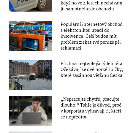
když ho ve 4 letech nechávám
jít samotného do obchodu
Populární internetový obchod
s elektronikou upadl do
insolvence. Češi budou mít
problém získat své peníze při
reklamaci
Přichází nejteplejší týden léta:
Očekávají se dvě horké špičky,
které zasáhnou většinu Česka
„Nepracujte chytře, pracujte
dlouho.“ Tohle je důvod, proč
v korporátu vyhrávají ti, kteří
se nepředřou