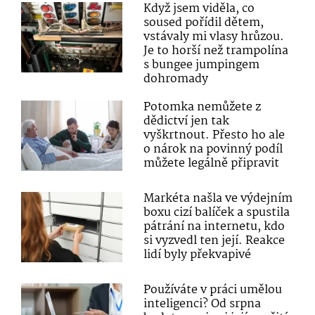
Když jsem viděla, co
soused pořídil dětem,
vstávaly mi vlasy hrůzou.
Je to horší než trampolína
s bungee jumpingem
dohromady
Potomka nemůžete z
dědictví jen tak
vyškrtnout. Přesto ho ale
o nárok na povinný podíl
můžete legálně připravit
Markéta našla ve výdejním
boxu cizí balíček a spustila
pátrání na internetu, kdo
si vyzvedl ten její. Reakce
lidí byly překvapivé
Používáte v práci umělou
inteligenci? Od srpna