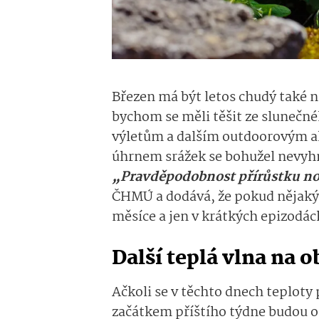
Březen má být letos chudý také 
bychom se měli těšit ze slunečn
výletům a dalším outdoorovým a
úhrnem srážek se bohužel nevyh
„Pravděpodobnost přírůstku no
ČHMÚ a dodává, že pokud nějaký 
měsíce a jen v krátkých epizodác
Další teplá vlna na 
Ačkoli se v těchto dnech teploty 
začátkem příštího týdne budou o