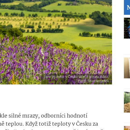
Jaro by mělo v Česku udeřit plnou silou.
Foto
: Shutterstock
ykle silné mrazy, odborníci hodnotí
 teplou. Když totiž teploty v Česku za