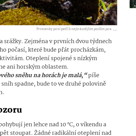
Prvosenky jarní patří k nejkrásnějším poslům jara. ,
...
na srážky. Zejména v prvních dvou týdnech
ého počasí, které bude přát procházkám,
ktivitám. Oteplení spojené s nízkým
ne ani horským oblastem.
vého sněhu na horách je malá,“
píše
sníh spadne, bude to ve druhé polovině
h.
obzoru
pohybují jen lehce nad 10 °C, o víkendu a
pět stoupat. Žádné radikální oteplení nad