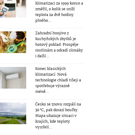
klimatizaci za 1999 korun a
změřil, o kolik se sníží
teplota za dvě hodiny
plného...
Zahradní hnojivo z
kuchyňských zbytků je
hotový poklad: Prospěje
rostlinám a odradí slimáky
i další...
Konec klasických
klimatizací: Nová
technologie chladí tišeji a
spotřebuje výrazně
méně...
Česko se znovu rozpálí na
36 °C, pak dorazí bouřky.
Mapa ukazuje situaci v
krajích, kde teploty
vystřelí...