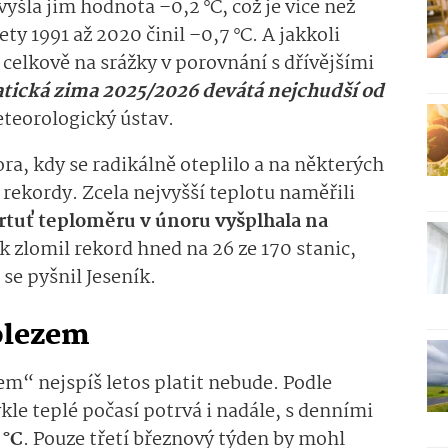
yšla jim hodnota –0,2 °C, což je více než
y 1991 až 2020 činil –0,7 °C. A jakkoli
 celkově na srážky v porovnání s dřívějšími
atická zima 2025/2026 devátá nejchudší od
eorolo­gický ústav.
ra, kdy se radikálně oteplilo a na některých
 rekordy. Zcela nejvyšší teplotu naměřili
rtuť teploměru v únoru vyšplhala na
k zlomil rekord hned na 26 ze 170 stanic,
 se pyšnil Jeseník.
olezem
em“ nejspíš letos platit nebude. Podle
e teplé počasí potrvá i nadále, s denními
 °C
. Pouze třetí březnový týden by mohl