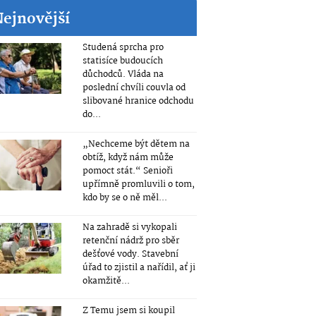
Nejnovější
Studená sprcha pro
statisíce budoucích
důchodců. Vláda na
poslední chvíli couvla od
slibované hranice odchodu
do...
„Nechceme být dětem na
obtíž, když nám může
pomoct stát.“ Senioři
upřímně promluvili o tom,
kdo by se o ně měl...
Na zahradě si vykopali
retenční nádrž pro sběr
dešťové vody. Stavební
úřad to zjistil a nařídil, ať ji
okamžitě...
Z Temu jsem si koupil