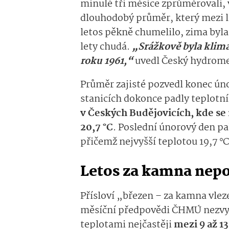
minulé tři měsíce zprůměrovali, v
dlouhodobý průměr, který mezi let
letos pěkně chumelilo, zima byla
lety chudá.
„Srážkově byla klim
roku 1961,“
uvedl Český hydromet
Průměr zajisté pozvedl konec úno
stanicích dokonce padly teplotní
v Českých Budějovicích, kde se 
20,7 °C
. Poslední únorový den pa
přičemž nejvyšší teplotou 19,7 °C
Letos za kamna nep
Přísloví „březen – za kamna vlez
měsíční předpovědi ČHMÚ nezvykl
teplotami nejčastěji
mezi 9 až 13