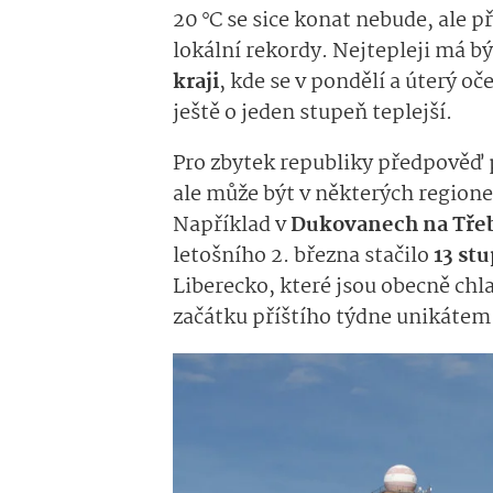
20 °C se sice konat nebude, ale 
lokální rekordy. Nejtepleji má 
kraji
, kde se v pondělí a úterý o
ještě o jeden stupeň teplejší.
Pro zbytek republiky předpověď 
ale může být v některých region
Například v
Dukovanech na Tře
letošního 2. března stačilo
13 st
Liberecko, které jsou obecně chla
začátku příštího týdne unikátem 