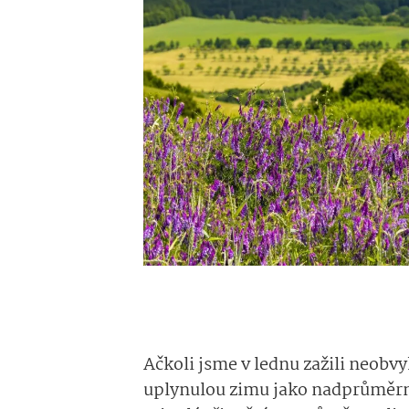
Ačkoli jsme v lednu zažili neobv
uplynulou zimu jako nadprůměrně