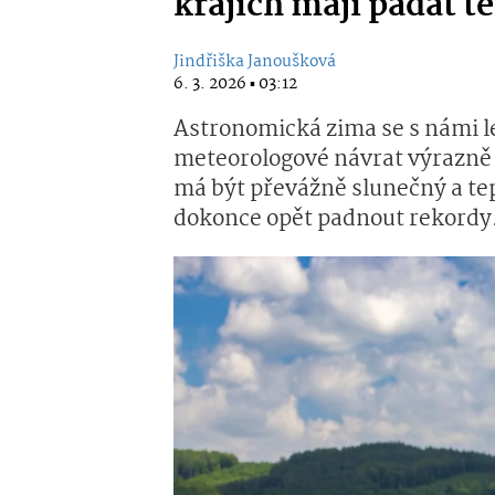
krajích mají padat t
Jindřiška Janoušková
6. 3. 2026 ▪ 03:12
Astronomická zima se s námi le
meteorologové návrat výrazně
má být převážně slunečný a te
dokonce opět padnout rekordy