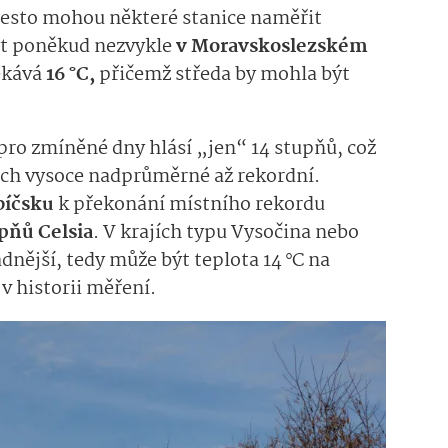
přesto mohou některé stanice naměřit
být poněkud nezvykle
v Moravskoslezském
čekává
16 °C,
přičemž středa by mohla být
pro zmíněné dny hlásí „jen“ 14 stupňů, což
ech vysoce nadprůměrné až rekordní.
bíčsku
k překonání místního rekordu
upňů Celsia
. V krajích typu Vysočina nebo
dnější, tedy může být teplota 14 °C na
v historii měření.