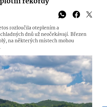
eplotní rekordy
tos rozloučila oteplením a
 chladných dnů už neočekávají. Březen
plý, na některých místech mohou
.