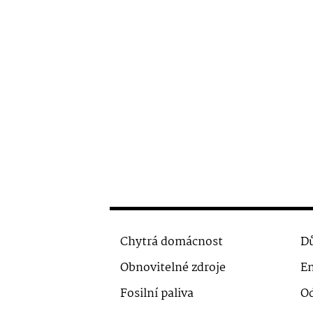
Chytrá domácnost
Dů
Obnovitelné zdroje
En
Fosilní paliva
O