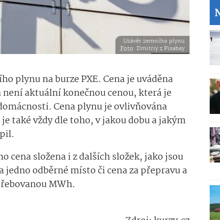
N
Uzávěr zemního plynu
Foto
: Dmitriy z Pixabay
ího plynu na burze PXE. Cena je uváděna
 není aktuální konečnou cenou, která je
domácnosti. Cena plynu je ovlivňována
 je také vždy dle toho, v jakou dobu a jakým
pil.
 cena složena i z dalších složek, jako jsou
a jedno odběrné místo či cena za přepravu a
potřebovanou MWh.