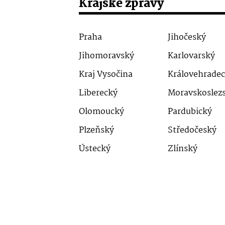
Krajské zprávy
Praha
Jihočeský
Jihomoravský
Karlovarský
Kraj Vysočina
Královehrade
Liberecký
Moravskoslez
Olomoucký
Pardubický
Plzeňský
Středočeský
Ústecký
Zlínský