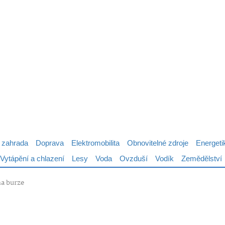
 zahrada
Doprava
Elektromobilita
Obnovitelné zdroje
Energeti
Vytápění a chlazení
Lesy
Voda
Ovzduší
Vodík
Zemědělství
na burze