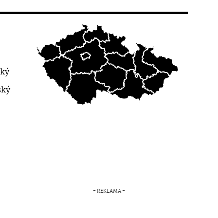
cký
ský