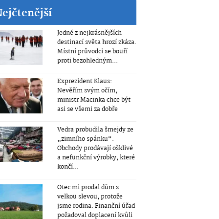
ejčtenější
Jedné z nejkrásnějších
destinací světa hrozí zkáza.
Místní průvodci se bouří
proti bezohledným...
Exprezident Klaus:
Nevěřím svým očím,
ministr Macinka chce být
asi se všemi za dobře
Vedra probudila šmejdy ze
„zimního spánku“.
Obchody prodávají ošklivé
a nefunkční výrobky, které
končí...
Otec mi prodal dům s
velkou slevou, protože
jsme rodina. Finanční úřad
požadoval doplacení kvůli