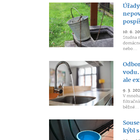
Úřady 
nepov
pospíš
10. 6. 2
Studna n
domácnos
nebo...
Odborn
vodu. 
ale ex
9. 3. 20
V mnoha
filtračn
běžné...
Souse
kýbl s