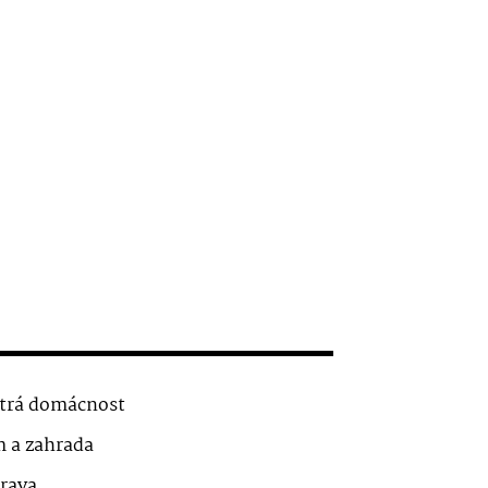
trá domácnost
 a zahrada
rava