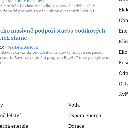
025 •
Martina Minaříková
e to štěstí a vlastníte balkon, terasu či lodžii, určitě
Ele
e, že se dá proměnit v oázu plnou okrasných květin i...
Obn
ko masivně podpoří stavbu vodíkových
Ene
cích stanic
Klim
020 •
Markéta Bártová
Eko
 Bavorsku vzniknout desítky až stovky nových čerpacích
a vodík. Bavorský dotační program BayH2T totiž poskytne na
Fosi
...
Odp
Ost
Zví
sy
Voda
mědělství
Úspora energií
erná energie
Dotace