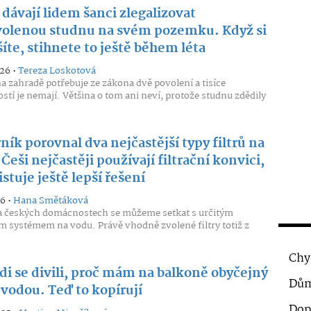
dávají lidem šanci zlegalizovat
olenou studnu na svém pozemku. Když si
íte, stihnete to ještě během léta
026 •
Tereza Loskotová
a zahradě potřebuje ze zákona dvě povolení a tisíce
tí je nemají. Většina o tom ani neví, protože studnu zdědily
ík porovnal dva nejčastější typy filtrů na
Češi nejčastěji používají filtrační konvici,
istuje ještě lepší řešení
26 •
Hana Smětáková
 českých domácnostech se můžeme setkat s určitým
ím systémem na vodu. Právě vhodně zvolené filtry totiž z
Chy
di se divili, proč mám na balkoně obyčejný
Dům
 vodou. Teď to kopírují
Dop