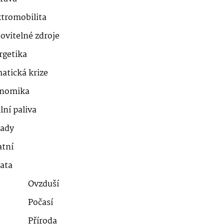
ktromobilita
ovitelné zdroje
rgetika
atická krize
nomika
lní paliva
ady
atní
řata
Ovzduší
Počasí
Příroda