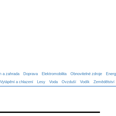
 a zahrada
Doprava
Elektromobilita
Obnovitelné zdroje
Energ
Vytápění a chlazení
Lesy
Voda
Ovzduší
Vodík
Zemědělství