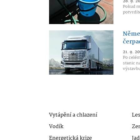
26. 9. 2
Pokud mát
potvrdít
Němec
čerpa
21. 9. 2
Po celém
stanic n
výstavbu
Vytápění a chlazení
Le
Vodík
Ze
Energetická krize
Jad