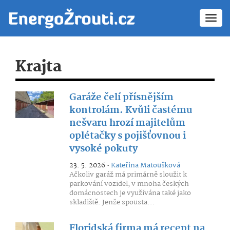
Toggl
navig
Krajta
Garáže čelí přísnějším
kontrolám. Kvůli častému
nešvaru hrozí majitelům
oplétačky s pojišťovnou i
vysoké pokuty
23. 5. 2026 •
Kateřina Matoušková
Ačkoliv garáž má primárně sloužit k
parkování vozidel, v mnoha českých
domácnostech je využívána také jako
skladiště. Jenže spousta...
Floridská firma má recept na