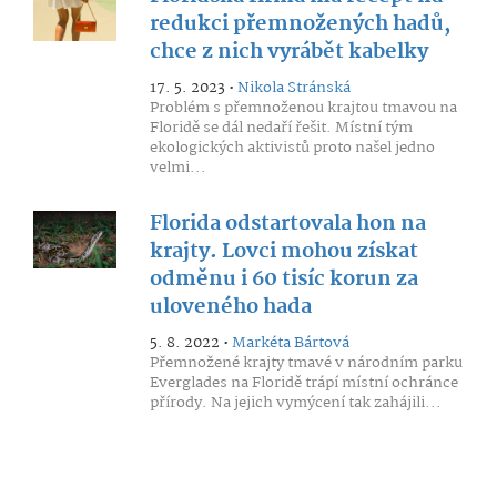
redukci přemnožených hadů,
chce z nich vyrábět kabelky
17. 5. 2023 •
Nikola Stránská
Problém s přemnoženou krajtou tmavou na
Floridě se dál nedaří řešit. Místní tým
ekologických aktivistů proto našel jedno
velmi...
Florida odstartovala hon na
krajty. Lovci mohou získat
odměnu i 60 tisíc korun za
uloveného hada
5. 8. 2022 •
Markéta Bártová
Přemnožené krajty tmavé v národním parku
Everglades na Floridě trápí místní ochránce
přírody. Na jejich vymýcení tak zahájili...