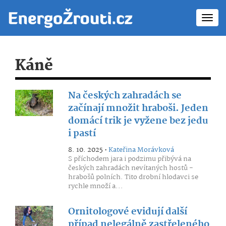
Toggl
navig
Káně
Na českých zahradách se
začínají množit hraboši. Jeden
domácí trik je vyžene bez jedu
i pastí
8. 10. 2025 •
Kateřina Morávková
S příchodem jara i podzimu přibývá na
českých zahradách nevítaných hostů -
hrabošů polních. Tito drobní hlodavci se
rychle množí a...
Ornitologové evidují další
případ nelegálně zastřeleného