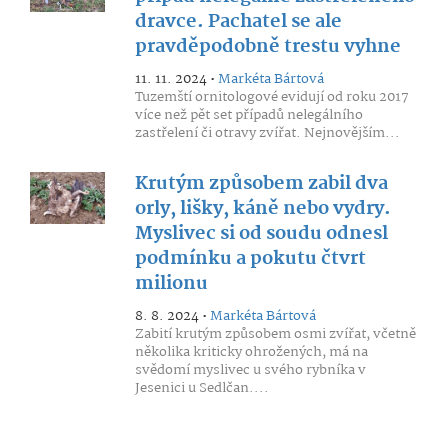
dravce. Pachatel se ale
pravděpodobně trestu vyhne
11. 11. 2024 •
Markéta Bártová
Tuzemští ornitologové evidují od roku 2017
více než pět set případů nelegálního
zastřelení či otravy zvířat. Nejnovějším...
Krutým způsobem zabil dva
orly, lišky, káně nebo vydry.
Myslivec si od soudu odnesl
podmínku a pokutu čtvrt
milionu
8. 8. 2024 •
Markéta Bártová
Zabití krutým způsobem osmi zvířat, včetně
několika kriticky ohrožených, má na
svědomí myslivec u svého rybníka v
Jesenici u Sedlčan....