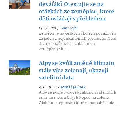
deváťák? Otestujte se na
otázkách ze zeměpisu, které
děti ovládají s přehledem
13. 7. 2025 •
Petr Eybl
Zeměpis je na českých školách považován
za jeden z nejdůležitějších předmětů. Není
divu, neboť znalost základních
zeměpisných...
Alpy se kvůli změně klimatu
stále více zelenají, ukazují
satelitní data
3. 6. 2022 •
Tomáš Jelínek
Alpy se podle vysoce kvalitních satelitních
snímků mění z bílých kopců na zelené.
Globální oteplování totiž napomáhá stále...