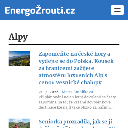
Toggl
navig
Alpy
Zapomeňte na české hory a
vydejte se do Polska. Kousek
za hranicemi zažijete
atmosféru luxusních Alp s
cenou vesnické chalupy
21. 7. 2026 •
Marta Smolíková
Při plánování nejen letní dovolené se často
zapomíná na to, že krásné dovolenkové
destinace lze najít také blízko za našimi...
Seniorka prozradila, jak se jí