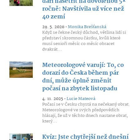
daří našetřit na dovolenou 5×
ročně: Navštívila už více než
40 zemí
29. 5. 2026 •
Monika Brešťanská
Když se řekne český důchod, většina lidí si
představí skromnou částku, kvůli které
musí senioři měsíc co měsíc obracet
dvakrát...
Meteorologové varují: To, co
dorazí do Česka během pár
dní, může úplně změnit
počasí na zbytek listopadu
4. 11. 2025 •
Lucie Mateová
Počasí se v Česku chystá na nečekaný obrat.
Meteorologové ve svých předpovědích
hlásají, že už v těchto dnech nastane obrat,
který...
Kvíz: Jste chytřejší než dnešní