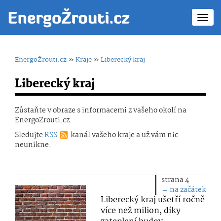
Toggl
navig
EnergoŽrouti.cz
»
Kraje
»
Liberecký kraj
Liberecký kraj
Zůstaňte v obraze s informacemi z vašeho okolí na
EnergoZrouti.cz.
Sledujte
RSS
kanál vašeho kraje a už vám nic
neunikne.
strana 4
→
na začátek
Liberecký kraj ušetří ročně
více než milion, díky