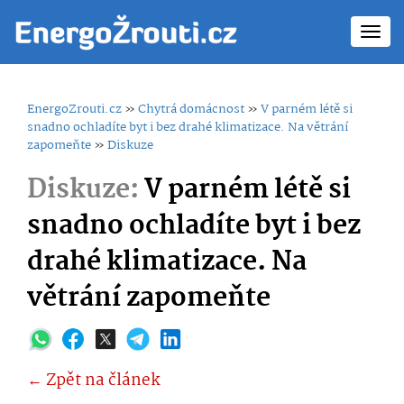
Toggl
navig
EnergoZrouti.cz
»
Chytrá domácnost
»
V parném létě si
snadno ochladíte byt i bez drahé klimatizace. Na větrání
zapomeňte
»
Diskuze
Diskuze:
V parném létě si
snadno ochladíte byt i bez
drahé klimatizace. Na
větrání zapomeňte
← Zpět na článek