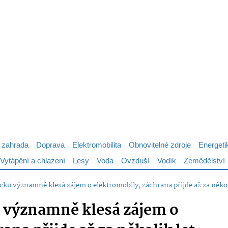
 zahrada
Doprava
Elektromobilita
Obnovitelné zdroje
Energeti
Vytápění a chlazení
Lesy
Voda
Ovzduší
Vodík
Zemědělství
ku významně klesá zájem o elektromobily, záchrana přijde až za někol
významně klesá zájem o