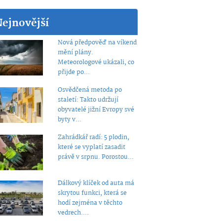
Nejnovější
Nová předpověď na víkend
mění plány.
Meteorologové ukázali, co
přijde po...
Osvědčená metoda po
staletí: Takto udržují
obyvatelé jižní Evropy své
byty v...
Zahrádkář radí: 5 plodin,
které se vyplatí zasadit
právě v srpnu. Porostou...
Dálkový klíček od auta má
skrytou funkci, která se
hodí zejména v těchto
vedrech....