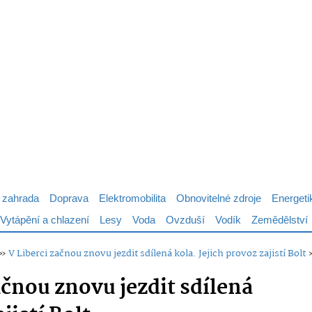
 zahrada
Doprava
Elektromobilita
Obnovitelné zdroje
Energeti
Vytápění a chlazení
Lesy
Voda
Ovzduší
Vodík
Zemědělství
»
V Liberci začnou znovu jezdit sdílená kola. Jejich provoz zajistí Bolt
ačnou znovu jezdit sdílená