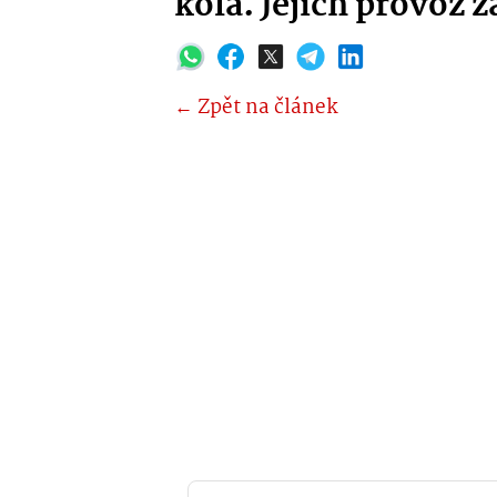
kola. Jejich provoz za
← Zpět na článek