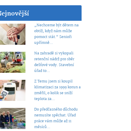
Nejnovější
„Nechceme být dětem na
obtíž, když nám může
pomoct stát.“ Senioři
upřímně...
Na zahradě si vykopali
retenční nádrž pro sběr
dešťové vody. Stavební
úřad to...
Z Temu jsem si koupil
klimatizaci za 1999 korun a
změřil, o kolik se sníží
teplota za...
Do předčasného důchodu
nemusíte spěchat. Úřad
práce vám může až 11
měsíců...