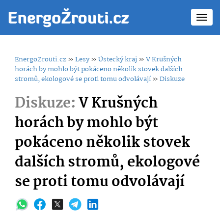
Toggl
navig
EnergoZrouti.cz
»
Lesy
»
Ústecký kraj
»
V Krušných
horách by mohlo být pokáceno několik stovek dalších
stromů, ekologové se proti tomu odvolávají
»
Diskuze
Diskuze:
V Krušných
horách by mohlo být
pokáceno několik stovek
dalších stromů, ekologové
se proti tomu odvolávají