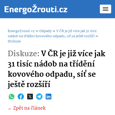
Toggl
navig
EnergoZrouti.cz
»
Odpady
»
V ČR je již více jak 31 tisíc
nádob na třídění kovového odpadu, síť se ještě rozšíří
»
Diskuze
Diskuze:
V ČR je již více jak
31 tisíc nádob na třídění
kovového odpadu, síť se
ještě rozšíří
← Zpět na článek