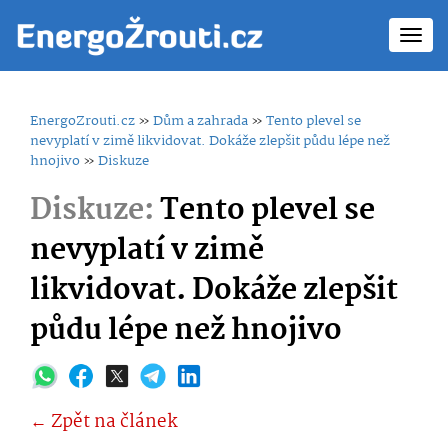
Toggl
navig
EnergoZrouti.cz
»
Dům a zahrada
»
Tento plevel se
nevyplatí v zimě likvidovat. Dokáže zlepšit půdu lépe než
hnojivo
»
Diskuze
Diskuze:
Tento plevel se
nevyplatí v zimě
likvidovat. Dokáže zlepšit
půdu lépe než hnojivo
← Zpět na článek