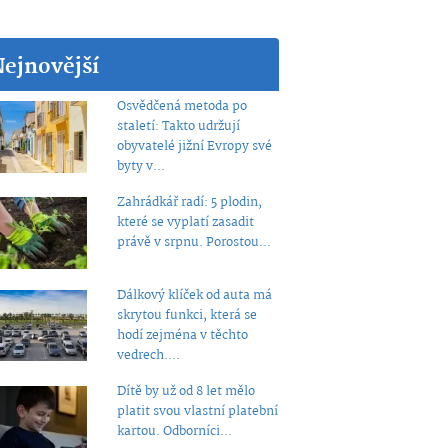
Nejnovější
Osvědčená metoda po
staletí: Takto udržují
obyvatelé jižní Evropy své
byty v...
Zahrádkář radí: 5 plodin,
které se vyplatí zasadit
právě v srpnu. Porostou...
Dálkový klíček od auta má
skrytou funkci, která se
hodí zejména v těchto
vedrech....
Dítě by už od 8 let mělo
platit svou vlastní platební
kartou. Odborníci...