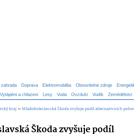
 zahrada
Doprava
Elektromobilita
Obnovitelné zdroje
Energeti
Vytápění a chlazení
Lesy
Voda
Ovzduší
Vodík
Zemědělství
eský kraj
»
Mladoboleslavská Škoda zvyšuje podíl alternativních pohonů
lavská Škoda zvyšuje podíl