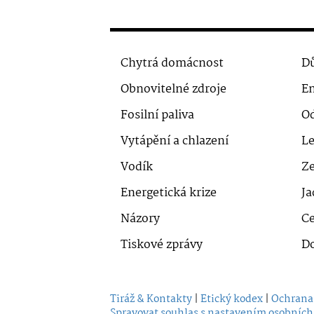
Chytrá domácnost
Dů
Obnovitelné zdroje
En
Fosilní paliva
O
Vytápění a chlazení
Le
Vodík
Ze
Energetická krize
Ja
Názory
Ce
Tiskové zprávy
D
Tiráž & Kontakty
|
Etický kodex
|
Ochrana
Spravovat souhlas s nastavením osobních