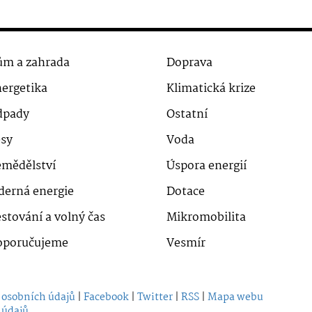
m a zahrada
Doprava
ergetika
Klimatická krize
dpady
Ostatní
sy
Voda
mědělství
Úspora energií
derná energie
Dotace
stování a volný čas
Mikromobilita
oporučujeme
Vesmír
 osobních údajů
|
Facebook
|
Twitter
|
RSS
|
Mapa webu
 údajů