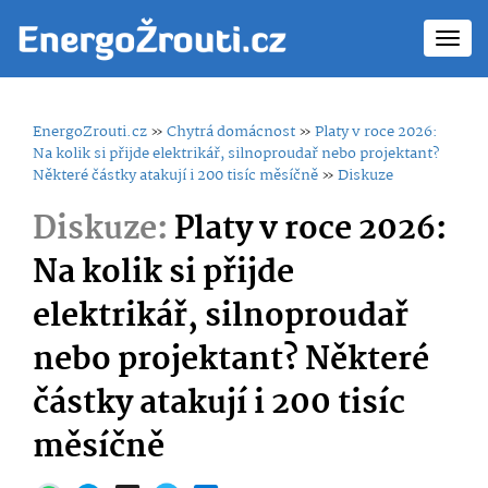
Toggl
navig
EnergoZrouti.cz
»
Chytrá domácnost
»
Platy v roce 2026:
Na kolik si přijde elektrikář, silnoproudař nebo projektant?
Některé částky atakují i 200 tisíc měsíčně
»
Diskuze
Diskuze:
Platy v roce 2026:
Na kolik si přijde
elektrikář, silnoproudař
nebo projektant? Některé
částky atakují i 200 tisíc
měsíčně