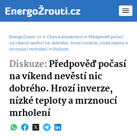
Toggl
navig
EnergoZrouti.cz
»
Chytrá domácnost
»
Předpověď počasí
na víkend nevěstí nic dobrého. Hrozí inverze, nízké teploty a
mrznoucí mrholení
»
Diskuze
Diskuze:
Předpověď počasí
na víkend nevěstí nic
dobrého. Hrozí inverze,
nízké teploty a mrznoucí
mrholení